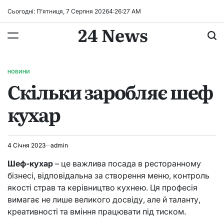
Перейти
Сьогодні: П’ятниця, 7 Серпня 2026
4
:
26
:
28
AM
до
24 News
вмісту
НОВИНИ
ОПУБЛІКУВАТИ
Скільки заробляє шеф
У
кухар
4 Січня 2023
admin
Шеф-кухар
– це важлива посада в ресторанному
бізнесі, відповідальна за створення меню, контроль
якості страв та керівництво кухнею. Ця професія
вимагає не лише великого досвіду, але й таланту,
креативності та вміння працювати під тиском.