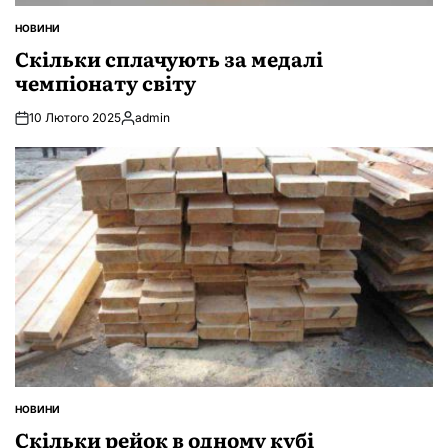
НОВИНИ
ОПУБЛІКУВАТИ
У
Скільки сплачують за медалі
чемпіонату світу
10 Лютого 2025
admin
Опубліковано
НОВИНИ
ОПУБЛІКУВАТИ
У
Скільки рейок в одному кубі