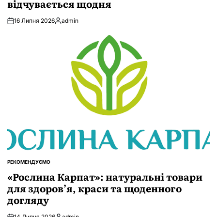
відчувається щодня
16 Липня 2026
admin
Опубліковано
РЕКОМЕНДУЄМО
ОПУБЛІКУВАТИ
У
«Рослина Карпат»: натуральні товари
для здоров’я, краси та щоденного
догляду
14 Липня 2026
admin