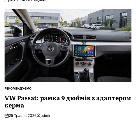
Опубліковано
РЕКОМЕНДУЄМО
ОПУБЛІКУВАТИ
У
VW Passat: рамка 9 дюймів з адаптером
керма
25 Травня 2026
admin
Опубліковано