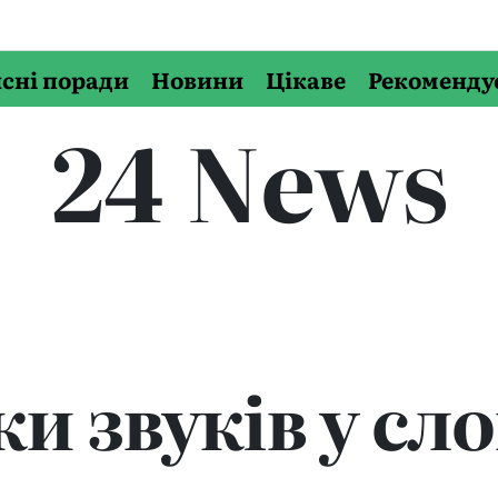
сні поради
Новини
Цікаве
Рекоменду
24 News
и звуків у сло