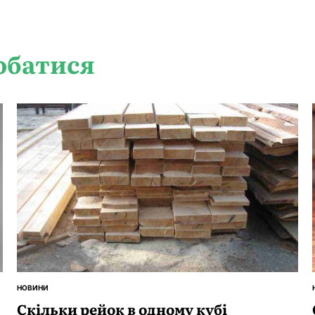
обатися
НОВИНИ
ОПУБЛІКУВАТИ
У
Скільки рейок в одному кубі