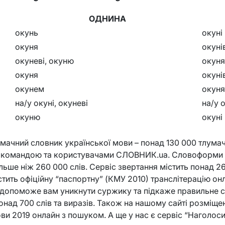
ОДНИНА
окунь
окуні
окуня
окуні
окуневі, окуню
окун
окуня
окуні
окунем
окун
на/у окуні, окуневі
на/у 
окуню
окуні
ачний словник української мови – понад 130 000 тлумач
х командою та користувачами СЛОВНИК.ua. Словоформи 
льше ніж 260 000 слів. Сервіс звертання містить понад 26
істить офіційну “паспортну” (КМУ 2010) транслітерацію 
й допоможе вам уникнути суржику та підкаже правильне с
онад 700 слів та виразів. Також на нашому сайті розміще
ви 2019 онлайн з пошуком. А ще у нас є сервіс “Наголоси