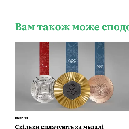
Вам також може спод
НОВИНИ
ОПУБЛІКУВАТИ
У
Скільки сплачують за медалі