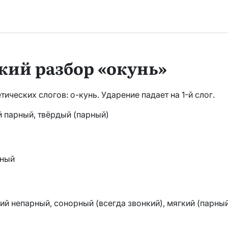
кий разбор «окунь»
тических слогов: о-кунь. Ударение падает на 1-й слог.
ой парный, твёрдый (парный)
рный
нкий непарный, сонорный (всегда звонкий), мягкий (парны