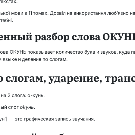
текстах.
ької мови в 11 томах. Дозвіл на використання люб’язно н
тебні.
енный разбор слова ОКУН
ова ОКУНЬ показывает количество букв и звуков, куда п
 языке и деление по слогам.
о слогам, ударение, тра
а 2 слога: о-кунь.
вый слог
о́кунь
.
н’] — это графическая запись звучания.