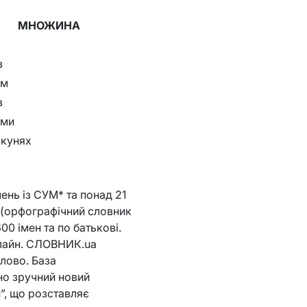
МНОЖИНА
в
ям
в
ями
окунях
ень із СУМ* та понад 21
(орфографічний словник
00 імен та по батькові.
онлайн. СЛОВНИК.ua
лово. База
но зручний новий
”, що розставляє