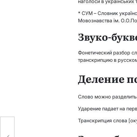
наголоси в українських 
* СУМ – Словник українс
Мовознавства ім. О.О.По
Звуко-букв
Фонетический разбор сл
транскрипцию в русском
Деление п
Слово можно разделить н
Ударение падает на пер
Транскрипция слова [оку
я