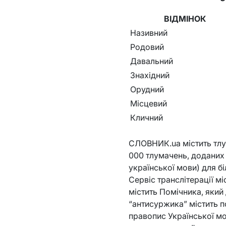
ВІДМІНОК
Називний
Родовий
Давальний
Знахідний
Орудний
Місцевий
Кличний
СЛОВНИК.ua містить тлум
000 тлумачень, додани
української мови) для бі
Сервіс транслітерації м
містить Помічника, яки
“антисуржика” містить п
правопис Української мо