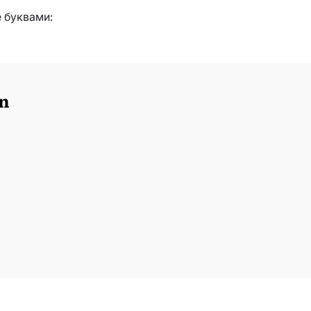
е буквами:
n