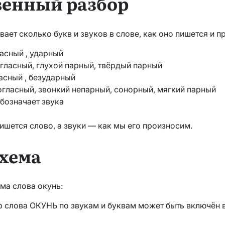
венный разбор
ает сколько букв и звуков в слове, как оно пишется и п
ласный , ударный
согласный, глухой парный, твёрдый парный
ласный , безударный
 согласный, звонкий непарный, сонорный, мягкий парный
обозначает звука
ишется слово, а звуки — как мы его произносим.
схема
ма слова окунь:
 слова ОКУНЬ по звукам и буквам может быть включён в