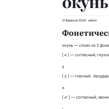
окунь
21 Вересня 2024
admin
Фонетичес
окунь — слово из 2 фоне
[ к ] — согласный, глух
у
[ у ] — гласный , безуда
н
[ н’ ] — согласный, зво
ь