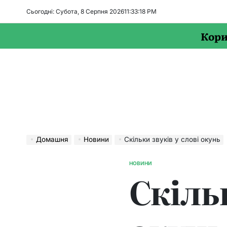
Перейти
Сьогодні: Субота, 8 Серпня 2026
11
:
33
:
19
PM
до
вмісту
Кори
Домашня
Новини
Скільки звуків у слові окунь
НОВИНИ
ОПУБЛІКУВАТИ
Скільк
У