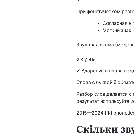
При фонетическом разбо
Согласная н п
Мягкий знак 
Звуковая схема (модель
о к у н ь
✓ Ударение в слове по
Слова с буквой ё обязат
Разбор слов делается 
результат используйте 
2015—2024 [Ф] phonetic
Скільки зву