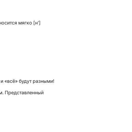
носится мягко [н’]
 и «всё» будут разными!
м. Представленный