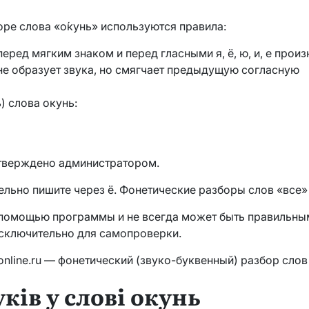
ре слова «о́кунь» используются правила:
еред мягким знаком и перед гласными я, ё, ю, и, е произ
не образует звука, но смягчает предыдущую согласную
) слова окунь:
дтверждено администратором.
ельно пишите через ё. Фонетические разборы слов «все»
с помощью программы и не всегда может быть правильны
исключительно для самопроверки.
online.ru — фонетический (звуко-буквенный) разбор слов
ків у слові окунь