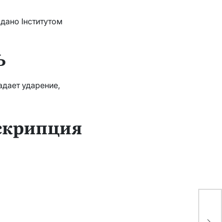
адано Інститутом
Ь
адает ударение,
нскрипция