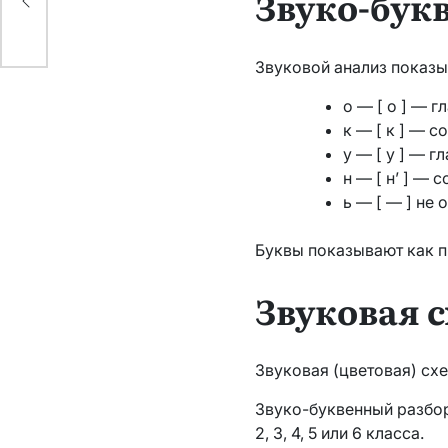
Звуко-бук
Звуковой анализ показыв
о — [ о ] — г
к — [ к ] — 
у — [ у ] — г
н — [ н’ ] —
ь — [ — ] не 
Буквы показывают как п
Звуковая 
Звуковая (цветовая) схе
Звуко-буквенный разбор
2, 3, 4, 5 или 6 класса.