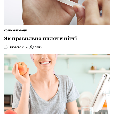
КОРИСНІ ПОРАДИ
ОПУБЛІКУВАТИ
У
Як правильно пиляти нігті
6 Лютого 2025
admin
Опубліковано