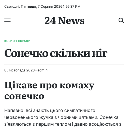
Перейти
Сьогодні: П’ятниця, 7 Серпня 2026
4
:
56
:
38
PM
до
24 News
вмісту
КОРИСНІ ПОРАДИ
ОПУБЛІКУВАТИ
Сонечко скільки ніг
У
8 Листопада 2023
admin
Цікаве про комаху
сонечко
Напевно, всі знають цього симпатичного
червоненького жучка з чорними цятками. Сонечка
з’являються з першим теплом і давно асоціюються з