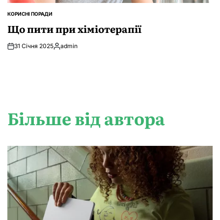
КОРИСНІ ПОРАДИ
ОПУБЛІКУВАТИ
У
Що пити при хіміотерапії
31 Січня 2025
admin
Опубліковано
Більше від автора