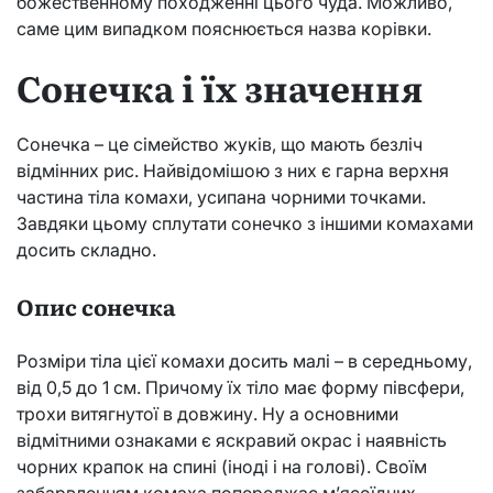
божественному походженні цього чуда. Можливо,
саме цим випадком пояснюється назва корівки.
Сонечка і їх значення
Сонечка – це сімейство жуків, що мають безліч
відмінних рис. Найвідомішою з них є гарна верхня
частина тіла комахи, усипана чорними точками.
Завдяки цьому сплутати сонечко з іншими комахами
досить складно.
Опис сонечка
Розміри тіла цієї комахи досить малі – в середньому,
від 0,5 до 1 см. Причому їх тіло має форму півсфери,
трохи витягнутої в довжину. Ну а основними
відмітними ознаками є яскравий окрас і наявність
чорних крапок на спині (іноді і на голові). Своїм