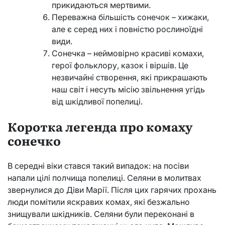
прикидаються мертвими.
Переважна більшість сонечок – хижаки,
але є серед них і повністю рослиноїдні
види.
Сонечка – неймовірно красиві комахи,
герої фольклору, казок і віршів. Це
незвичайні створення, які прикрашають
наш світ і несуть місію звільнення угідь
від шкідливої попелиці.
Коротка легенда про комаху
сонечко
В середні віки стався такий випадок: на посіви
напали цілі полчища попелиці. Селяни в молитвах
звернулися до Діви Марії. Після цих гарячих прохань
люди помітили яскравих комах, які безжально
знищували шкідників. Селяни були переконані в