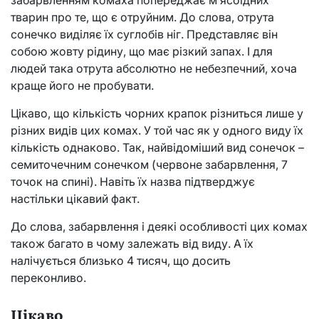
забарвленням комаха попереджає м’ясоїдних
тварин про те, що є отруйним. До слова, отрута
сонечко виділяє їх суглобів ніг. Представляє він
собою жовту рідину, що має різкий запах. І для
людей така отрута абсолютно не небезпечний, хоча
краще його не пробувати.
Цікаво, що кількість чорних крапок різниться лише у
різних видів цих комах. У той час як у одного виду їх
кількість однаково. Так, найвідоміший вид сонечок –
семиточечним сонечком (червоне забарвлення, 7
точок на спині). Навіть їх назва підтверджує
настільки цікавий факт.
До слова, забарвлення і деякі особливості цих комах
також багато в чому залежать від виду. А їх
налічується близько 4 тисяч, що досить
переконливо.
Цікаво