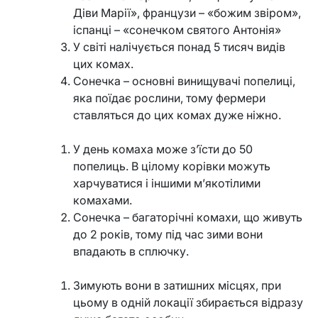
Діви Марії», французи – «божим звіром»,
іспанці – «сонечком святого Антонія»
У світі налічується понад 5 тисяч видів
цих комах.
Сонечка – основні винищувачі попелиці,
яка поїдає рослини, тому фермери
ставляться до цих комах дуже ніжно.
У день комаха може з’їсти до 50
попелиць. В цілому корівки можуть
харчуватися і іншими м’якотілими
комахами.
Сонечка – багаторічні комахи, що живуть
до 2 років, тому під час зими вони
впадають в сплючку.
Зимують вони в затишних місцях, при
цьому в одній локації збирається відразу