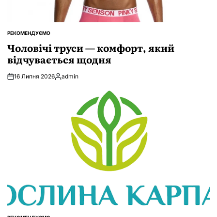
РЕКОМЕНДУЄМО
ОПУБЛІКУВАТИ
У
Чоловічі труси — комфорт, який
відчувається щодня
16 Липня 2026
admin
Опубліковано