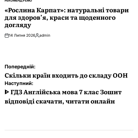
РЕКОМЕНДУЄМО
ОПУБЛІКУВАТИ
У
«Рослина Карпат»: натуральні товари
для здоров’я, краси та щоденного
догляду
14 Липня 2026
admin
Опубліковано
Навігація
Попередній:
записів
Скільки країн входить до складу ООН
Наступний:
ᐈ ГДЗ Англійська мова 7 клас Зошит
відповіді скачати, читати онлайн