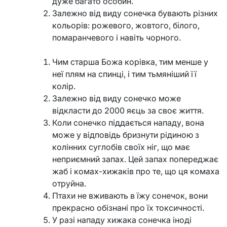
дуже багато особин.
Залежно від виду сонечка бувають різних
кольорів: рожевого, жовтого, білого,
помаранчевого і навіть чорного.
Чим старша Божа корівка, тим менше у
неї плям на спинці, і тим тьмяніший її
колір.
Залежно від виду сонечко може
відкласти до 2000 яєць за своє життя.
Коли сонечко піддається нападу, вона
може у відповідь бризнути рідиною з
колінних суглобів своїх ніг, що має
неприємний запах. Цей запах попереджає
жаб і комах-хижаків про те, що ця комаха
отруйна.
Птахи не вживають в їжу сонечок, вони
прекрасно обізнані про їх токсичності.
У разі нападу хижака сонечка іноді