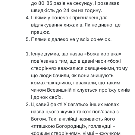
до 80-85 разів на секунду, і розвиває
швидкість до 24 км на годину.
Плями у сонечок призначені для
відлякування хижаків. Як не дивно, це
працює.
Плями є далеко не у всіх сонечок.
Існує думка, що назва «Божа корівка»
пов’язана з тим, що в давні часи «божі
створіння» вважалися священними, тому
що люди бачили, як вони знищують
комах-шкідників, і вважали, що таким
чином Всевишній піклується про їжу синів
і дочок своїх.
Цікавий факт! У багатьох інших мовах
назва цього жучка також пов’язана з
Богом. Так, англійці називають його
«пташкою Богородиці», голландці –
«божим створінням», німці – «жучком