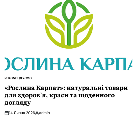
РЕКОМЕНДУЄМО
ОПУБЛІКУВАТИ
У
«Рослина Карпат»: натуральні товари
для здоров’я, краси та щоденного
догляду
14 Липня 2026
admin
Опубліковано