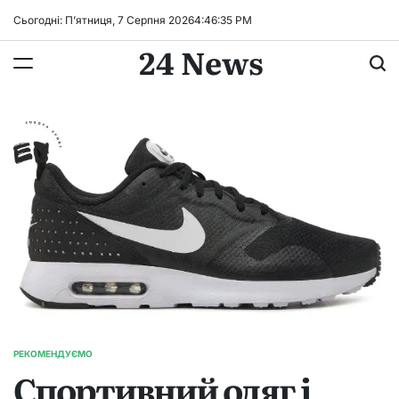
Перейти
Сьогодні: П’ятниця, 7 Серпня 2026
4
:
46
:
36
PM
до
24 News
вмісту
РЕКОМЕНДУЄМО
ОПУБЛІКУВАТИ
Спортивний одяг і
У