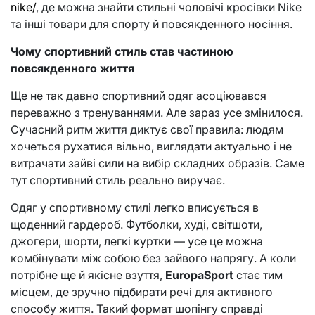
nike/
, де можна знайти стильні чоловічі кросівки Nike
та інші товари для спорту й повсякденного носіння.
Чому спортивний стиль став частиною
повсякденного життя
Ще не так давно спортивний одяг асоціювався
переважно з тренуваннями. Але зараз усе змінилося.
Сучасний ритм життя диктує свої правила: людям
хочеться рухатися вільно, виглядати актуально і не
витрачати зайві сили на вибір складних образів. Саме
тут спортивний стиль реально виручає.
Одяг у спортивному стилі легко вписується в
щоденний гардероб. Футболки, худі, світшоти,
джогери, шорти, легкі куртки — усе це можна
комбінувати між собою без зайвого напрягу. А коли
потрібне ще й якісне взуття,
EuropaSport
стає тим
місцем, де зручно підбирати речі для активного
способу життя. Такий формат шопінгу справді