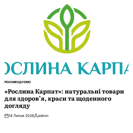
РЕКОМЕНДУЄМО
ОПУБЛІКУВАТИ
У
«Рослина Карпат»: натуральні товари
для здоров’я, краси та щоденного
догляду
14 Липня 2026
admin
Опубліковано