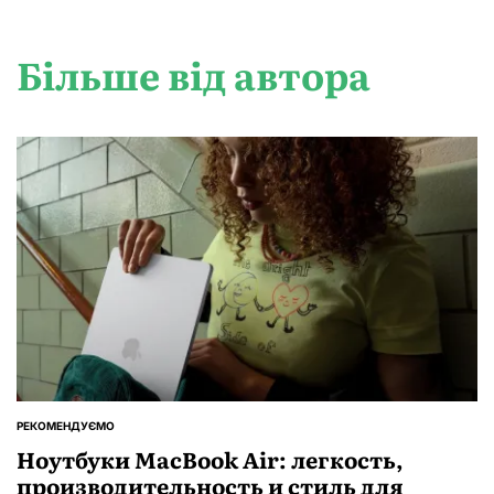
Більше від автора
РЕКОМЕНДУЄМО
ОПУБЛІКУВАТИ
У
Ноутбуки MacBook Air: легкость,
производительность и стиль для