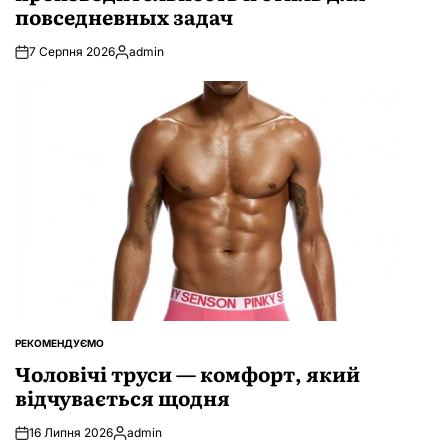
повседневных задач
7 Серпня 2026
admin
Опубліковано
РЕКОМЕНДУЄМО
ОПУБЛІКУВАТИ
У
Чоловічі труси — комфорт, який
відчувається щодня
16 Липня 2026
admin
Опубліковано