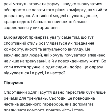
речі можуть втрачати форму, швидко зношуватися
або просто не давати того рівня комфорту, на який ти
розраховуєш. А от якісні моделі служать довше,
краще сидять і банально приносять більше
задоволення у використанні.
EuropaSport
привертає увагу саме тим, що тут
спортивний стиль розглядається як поєднання
комфорту, якості та актуального вигляду. Це
важливо для людей, які хочуть почуватися впевнено
не лише на тренуванні, а й у повсякденному житті. Бо
коли взуття зручне, а одяг сидить добре, це одразу
відчувається і в русі, і в настрої.
Підсумок
Спортивний одяг і взуття давно перестали бути лише
речами для тренувань. Сьогодні це повноцінна
частина щоденного гардероба, яка допомагає
поєднувати комфорт, практичність і стиль.