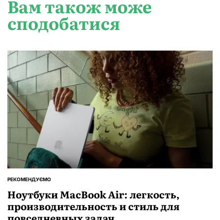
Вам також може
сподобатися
РЕКОМЕНДУЄМО
ОПУБЛІКУВАТИ
У
Ноутбуки MacBook Air: легкость,
производительность и стиль для
повседневных задач