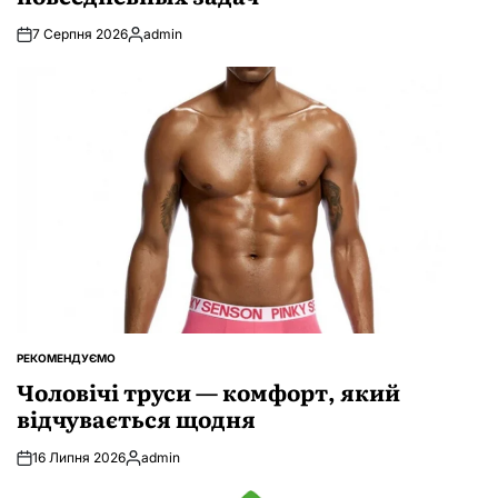
7 Серпня 2026
admin
Опубліковано
РЕКОМЕНДУЄМО
ОПУБЛІКУВАТИ
У
Чоловічі труси — комфорт, який
відчувається щодня
16 Липня 2026
admin
Опубліковано