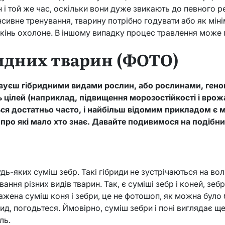
н і той же час, оскільки вони дуже звикають до певного
нсивне тренування, тварину потрібно годувати або як міні
як кінь охолоне. В іншому випадку процес травлення може
идних тварин (ФОТО)
ивуєш гібридними видами рослин, або рослинами, гено
 цілей (наприклад, підвищення морозостійкості і врожа
ся достатньо часто, і найбільш відомим прикладом є му
и, про які мало хто знає. Давайте подивимося на подібн
дь-яких суміш зебр. Такі гібриди не зустрічаються на волі
ння різних видів тварин. Так, є суміші зебр і коней, зебр і
ражена суміш коня і зебри, це не фотошоп, як можна було
ид, погодьтеся. Ймовірно, суміш зебри і поні виглядає ще
ль.