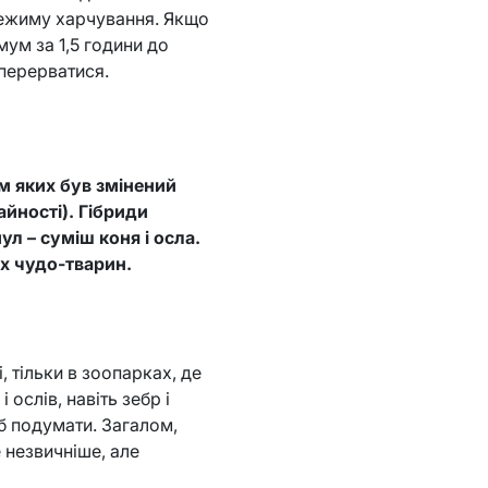
 режиму харчування. Якщо
мум за 1,5 години до
 перерватися.
м яких був змінений
йності). Гібриди
л – суміш коня і осла.
их чудо-тварин.
, тільки в зоопарках, де
 ослів, навіть зебр і
 б подумати. Загалом,
 незвичніше, але