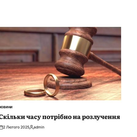
НОВИНИ
ОПУБЛІКУВАТИ
У
Скільки часу потрібно на розлучення
2 Лютого 2025
admin
Опубліковано