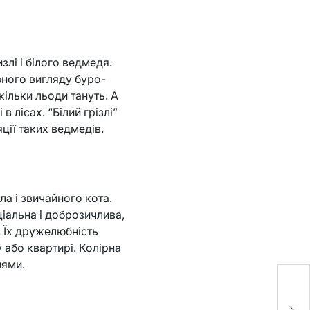
злі і білого ведмедя.
вного вигляду буро-
кільки льоди тануть. А
в лісах. “Білий грізлі”
ції таких ведмедів.
а і звичайного кота.
ціальна і доброзичлива,
. Їх дружелюбність
у або квартирі. Колірна
лями.
Ск