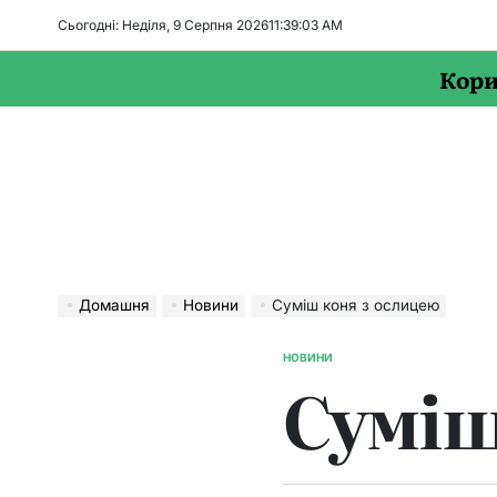
Перейти
Сьогодні: Неділя, 9 Серпня 2026
11
:
39
:
05
AM
до
вмісту
Кори
Домашня
Новини
Суміш коня з ослицею
НОВИНИ
ОПУБЛІКУВАТИ
Суміш
У