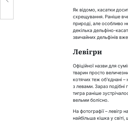
Як відомо, касатки доси
схрещування. Раніше вче
природі, але особливо не
декілька дельфіно-касат
звичайних дельфінів вже
Левігри
Офіційної назви для сумі
тварин просто величезний
котячих теж об’єднані – 
з левами. Зараз подібні 
тигра раніше зустрічало
вельми болісно.
На фотографії – левігр н
найбільша кішка у світі,