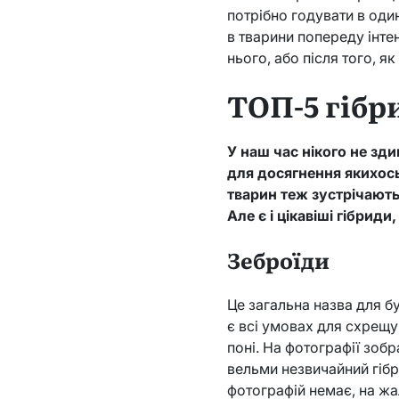
потрібно годувати в оди
в тварини попереду інте
нього, або після того, 
ТОП-5 гібр
У наш час нікого не зд
для досягнення якихось
тварин теж зустрічають
Але є і цікавіші гібрид
Зеброїди
Це загальна назва для бу
є всі умовах для схрещува
поні. На фотографії зоб
вельми незвичайний гібр
фотографій немає, на жа