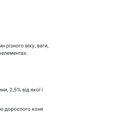
 різного віку, ваги,
роелементах.
и, 2,5% від якої і
єю дорослого коня