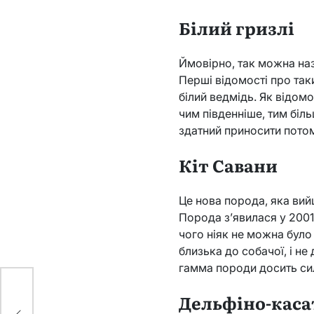
Білий гризлі
Ймовірно, так можна наз
Перші відомості про так
білий ведмідь. Як відомо
чим південніше, тим більш
здатний приносити потом
Кіт Савани
Це нова порода, яка вий
Порода з’явилася у 2001
чого ніяк не можна було
близька до собачої, і не
гамма породи досить сил
Дельфіно-каса
ям