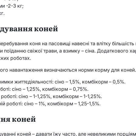
и -2-3 кг;
кг.
одування коней
перебування коня на пасовищі навесні та влітку більшість 
 поїданню свіжої трави, а взимку – сіна. Додаткового х
жких роботах.
чого навантаження визначаються норми корму для коней
имки життєдіяльності: сіно – 1,5%, комбікорм – 0,5%.
боті: сіно – 1,25%, комбікорм – 0,75%.
роботі: сіно – 1-1,25%, комбікорм – 1-1,25%.
ій роботі: сіно – 1%, комбікорм – 1,25-1,5%.
ня коней
уванні коней – давати їжу часто, але невеликими порція