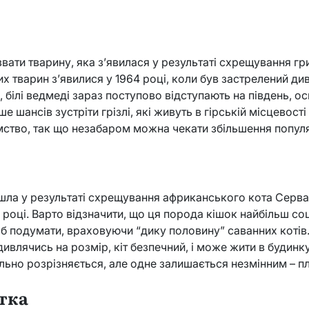
вати тварину, яка з’явилася у результаті схрещування гри
их тварин з’явилися у 1964 році, коли був застрелений ди
, білі ведмеді зараз поступово відступають на південь, ос
е шансів зустріти грізлі, які живуть в гірській місцевості і 
ство, так що незабаром можна чекати збільшення популя
шла у результаті схрещування африканського кота Сервал
 році. Варто відзначити, що ця порода кішок найбільш со
 б подумати, враховуючи “дику половину” саванних котів
 дивлячись на розмір, кіт безпечний, і може жити в будинк
ьно розрізняється, але одне залишається незмінним – п
тка