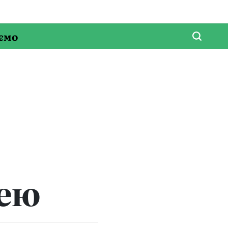
ємо
цею