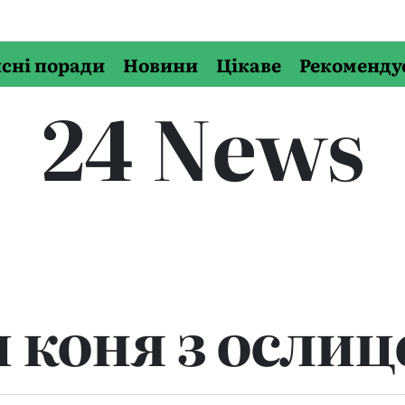
сні поради
Новини
Цікаве
Рекоменду
24 News
 коня з осли