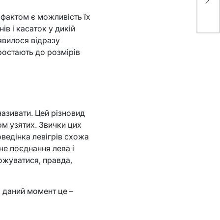
ог
 фактом є можливість їх
в і касаток у дикій
’явилося відразу
ростають до розмірів
 називати. Цей різновид
зом узятих. Звички цих
оведінка левігрів схожа
йне поєднання лева і
ножуватися, правда,
а даний момент це –