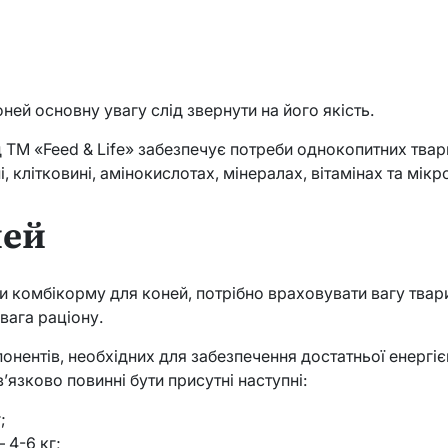
ней основну увагу слід звернути на його якість.
 ТМ «Feed & Life» забезпечує потреби однокопитних тварин
і, клітковині, амінокислотах, мінералах, вітамінах та мік
ней
 комбікорму для коней, потрібно враховувати вагу тварин
вага раціону.
онентів, необхідних для забезпечення достатньої енергі
’язково повинні бути присутні наступні:
;
 4-6 кг;