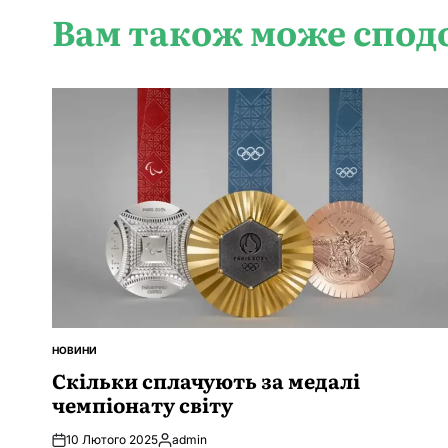
Вам також може спод
НОВИНИ
ОПУБЛІКУВАТИ
У
Скільки сплачують за медалі
чемпіонату світу
10 Лютого 2025
admin
Опубліковано