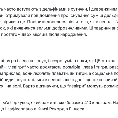
ть часто вступають з дельфінами в сутички, і дивовижним
ні отримували повідомлення про існування суміш дельфіні
 вірили в це. Повірити довелося після того, як в неволі з
ок, які виявилися вельми доброзичливими. Ці тварини ви
 протягом двох місяців після народження.
ші тигра і лева не існує, і незрозуміло поки, як ЦЕ можна
 – “левігри” часто досягають розмірів і лева і тигра, ра
наприклад, вони люблять плавати, як тигри, а соціальна п
гібриди існують тільки в неволі, але є дані, що це незвича
ся і на волі. Варто відзначити, що “левігри” можуть розм
а ім’я Геркулес, який важить вже близько 410 кілограм. Н
 що і зафіксовано в Книзі Рекордів Гіннеса.