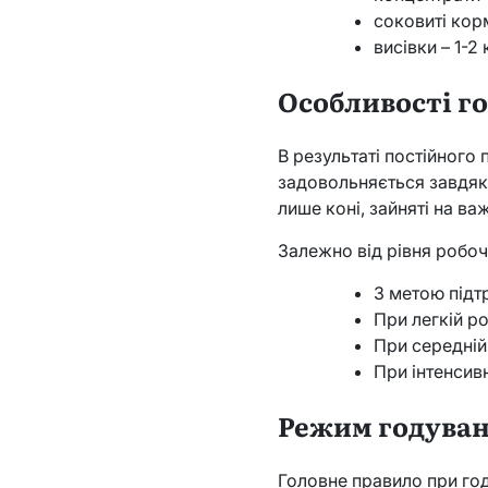
соковиті корм
висівки – 1-2 
Особливості г
В результаті постійного 
задовольняється завдяки
лише коні, зайняті на ва
Залежно від рівня робо
З метою підтр
При легкій ро
При середній 
При інтенсивн
Режим годуван
Головне правило при год