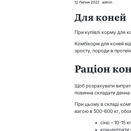
12 Липня 2022
admin
Для коней
При купівлі корму для ко
Комбікорм для коней від
зросту, породи в протеїн
Раціон ко
Щоб розрахувати витрати
повинна складати денна 
При цьому в складі комп
вагою в 500-600 кг, обов
сіно – 10-15 кг
концентрати –