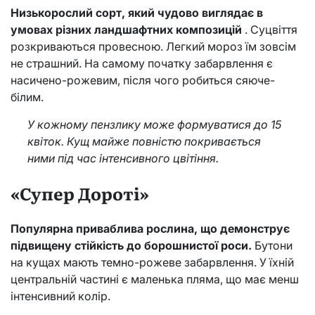
Низькорослий сорт, який чудово виглядає в
умовах різних ландшафтних композицій
. Суцвіття
розкриваються провесною. Легкий мороз їм зовсім
не страшний. На самому початку забарвлення є
насичено-рожевим, після чого робиться сяюче-
білим.
У кожному пензлику може формуватися до 15
квіток. Кущ майже повністю покривається
ними під час інтенсивного цвітіння.
«Супер Дороті»
Популярна приваблива рослина, що демонструє
підвищену стійкість до борошнистої роси.
Бутони
на кущах мають темно-рожеве забарвлення. У їхній
центральній частині є маленька пляма, що має менш
інтенсивний колір.