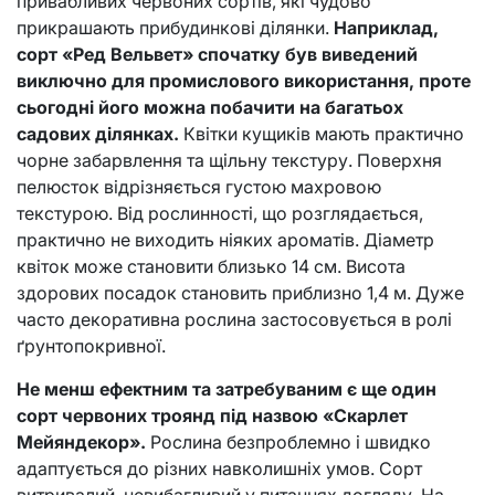
привабливих червоних сортів, які чудово
прикрашають прибудинкові ділянки.
Наприклад,
сорт «Ред Вельвет» спочатку був виведений
виключно для промислового використання, проте
сьогодні його можна побачити на багатьох
садових ділянках.
Квітки кущиків мають практично
чорне забарвлення та щільну текстуру. Поверхня
пелюсток відрізняється густою махровою
текстурою. Від рослинності, що розглядається,
практично не виходить ніяких ароматів. Діаметр
квіток може становити близько 14 см. Висота
здорових посадок становить приблизно 1,4 м. Дуже
часто декоративна рослина застосовується в ролі
ґрунтопокривної.
Не менш ефектним та затребуваним є ще один
сорт червоних троянд під назвою «Скарлет
Мейяндекор».
Рослина безпроблемно і швидко
адаптується до різних навколишніх умов. Сорт