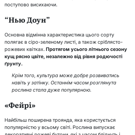
поступово висихаючи.
“Нью Доун”
Основна відмінна характеристика цього сорту
полягає в сіро-зеленому листі, а також сріблясто-
рожевих квітках.
Протягом усього літнього сезону
кущ рясно цвіте, незалежно від рівня родючості
ґрунту.
Крім того, культура може добре розвиватись
навіть у затінку. Останнім часом розглянута
рослина стала дуже популярною.
«Фейрі»
Найбільш поширена троянда, яка користується
популярністю у всьому світі. Рослина випускає
декоративні рожеві бутони, які з часом бліднуть і