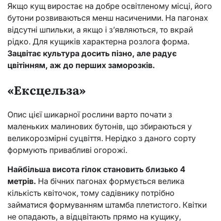
Якщо кущ виростає на добре освітленому місці, його
бутони розвиваються менш насиченими. На пагонах
відсутні шпильки, а якщо і з’являються, то вкрай
рідко. Для кущиків характерна розлога форма.
Зацвітає культура досить пізно, але радує
цвітінням, аж до перших заморозків.
«Ексцельза»
Опис цієї шикарної рослини варто почати з
маленьких малинових бутонів, що збираються у
великорозмірні суцвіття. Нерідко з даного сорту
формують привабливі огорожі.
Найбільша висота гілок становить близько 4
метрів.
На бічних пагонах формується велика
кількість квіточок, тому садівнику потрібно
займатися формуванням штамба плетистого. Квітки
не опадають, а відцвітають прямо на кущику,