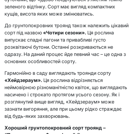
зеленого відтінку. Сорт має вигляд компактних
кущів, висота яких може змінюватись.
До грунтопокровних троянд також належить цікавий
сорт під назвою
«Чотири сезони».
Ця рослина
випускає спадні пагони та привабливі густо
розквітаючі бутони. Останні розкриваються не
одразу. На даний процес йде певний час – це одна з
основних особливостей сорту.
Гармонійно в саду виглядають троянди сорту
«Хейдзераум».
Ця рослина відрізняється
неймовірною різноманітністю квіток, що виглядають
насичено і строкато протягом усього сезону. Як і
розглянутий вище вигляд, «Хейдзераум» може
зазнати вигоряння, але при цьому рідко страждає
від будь-яких захворювань.
Хороший грунтопокровний сорт троянд –