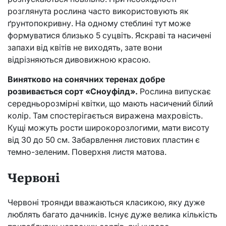
розглянута рослина часто використовують як
ґрунтопокривну. На одному стеблині тут може
формуватися близько 5 суцвіть. Яскраві та насичені
запахи від квітів не виходять, зате вони
відрізняються дивовижною красою.
Винятково на сонячних теренах добре
розвивається сорт «Сноуфілд».
Рослина випускає
середньорозмірні квітки, що мають насичений білий
колір. Там спостерігається виражена махровість.
Кущі можуть рости широкорозлогими, мати висоту
від 30 до 50 см. Забарвлення листових пластин є
темно-зеленим. Поверхня листя матова.
Червоні
Червоні троянди вважаються класикою, яку дуже
люблять багато дачників. Існує дуже велика кількість