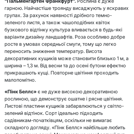
“Пальменгартен Франкфурт”.
Рослина є дуже
гарною. Найчастіше троянду висаджують у яскравих
групах. За рахунок наявності дрібного темно-
зеленого листя, а також чашоподібних квіток
бузкового відтінку культура вливається в будь-які
варіанти дизайну ландшафтів. Роза особливо добре
росте в умовах середньої смуги, тому що легко
переносить зниження температур. Висота
декоративних кущиків може становити близько 1 м, а
ширина – 1,3 м. Від весни та до осені бутони ефектно
прикрашають кущі. Повторне цвітіння проходить
малопомітно.
«Пінк Беллс»
є не дуже високою декоративною
рослиною, що демонструє ошатне і рясне цвітіння.
Листові пластини кущиків забарвлюються у світло-
зелений відтінок. Сорт ідеально підходить
садівникам-початківцям, оскільки не вимагає
складного догляду. «Пінк Беллс» найбільше любить