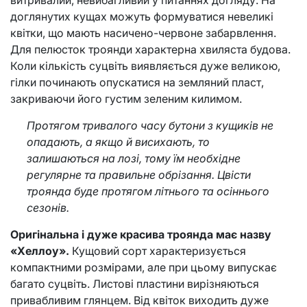
витривалий, невибагливий у питаннях догляду. На
доглянутих кущах можуть формуватися невеликі
квітки, що мають насичено-червоне забарвлення.
Для пелюсток троянди характерна хвиляста будова.
Коли кількість суцвіть виявляється дуже великою,
гілки починають опускатися на земляний пласт,
закриваючи його густим зеленим килимом.
Протягом тривалого часу бутони з кущиків не
опадають, а якщо й висихають, то
залишаються на лозі, тому їм необхідне
регулярне та правильне обрізання. Цвісти
троянда буде протягом літнього та осіннього
сезонів.
Оригінальна і дуже красива троянда має назву
«Хеллоу».
Кущовий сорт характеризується
компактними розмірами, але при цьому випускає
багато суцвіть. Листові пластини вирізняються
привабливим глянцем. Від квіток виходить дуже