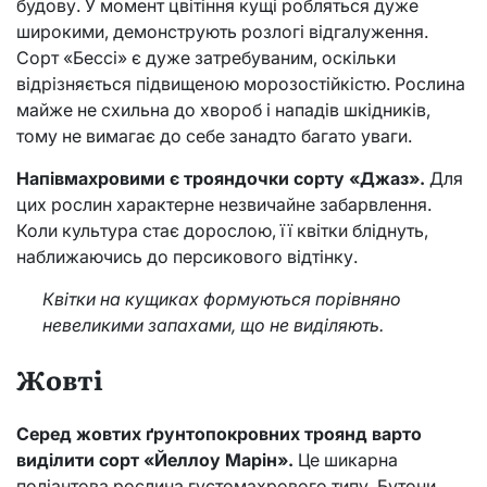
будову. У момент цвітіння кущі робляться дуже
широкими, демонструють розлогі відгалуження.
Сорт «Бессі» є дуже затребуваним, оскільки
відрізняється підвищеною морозостійкістю. Рослина
майже не схильна до хвороб і нападів шкідників,
тому не вимагає до себе занадто багато уваги.
Напівмахровими є трояндочки сорту «Джаз».
Для
цих рослин характерне незвичайне забарвлення.
Коли культура стає дорослою, її квітки бліднуть,
наближаючись до персикового відтінку.
Квітки на кущиках формуються порівняно
невеликими запахами, що не виділяють.
Жовті
Серед жовтих ґрунтопокровних троянд варто
виділити сорт «Йеллоу Марін».
Це шикарна
поліантова рослина густомахрового типу. Бутони