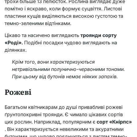
трохи більше 13 пелюсток. Рослина виглядає дуже
помітно і яскраво, коли формує суцвіття. Листові
пластини кущів виділяються високою густотою та
темно-зеленими відтінками.
Цікаво та насичено виглядають
троянди сорту
«Роді».
Подібні посадки чудово виглядають на
ділянках.
Крім того, вони характеризуються
нетривіальними полунично-червоними тонами.
При цьому від бутонів немає ніяких запахів.
Рожеві
Багатьом квітникарам до душі привабливі рожеві
ґрунтопокривні троянди. Є чимало цікавих сортів
цих рослин. Наприклад, популярним є
сорт «Кнірпс»
. Він характеризується невеликими та акуратними
бутонами, що чудово поєднуються з листям темно-