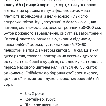
класу АА+) вищий сорт
– це сорт, який уособлює
ніжність ця красива квітуча фіолетово-рожева
плетиста трояндочка, з величезною кількістю
яскравих квіток. Кущ потужний, з безліччю міцних
пагонів, сильно-рослий, висота троянди 250-300 см.
Бутон рожевого забарвлення, округлий, загострений.
Квітка фіолетово-рожева з бузковим відливом,
чашоподібної форми, густо-махровий, 70-80
пелюсток, квітка діаметром квітки 5 – 6 см. Цвітіння
дуже рясна, тривала, повторна на пагонах другого
року, квітки зібрані в суцвіття, на одному квітконосі в
період масового цвітіння налічується 40-50 квіток
одночасно. Стійкість: до борошнистої роси висока,
до чорної плямистості дуже висока, морозостійкий
сорт.
Вік: 2 роки
Контейнер: тубус
Підщепа: шипшина