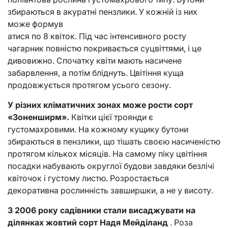
збираються в акуратні пензлики. У кожній із них
може формув
атися по 8 квіток. Під час інтенсивного росту
чагарник повністю покривається суцвіттями, і це
дивовижно. Спочатку квіти мають насичене
забарвлення, а потім бліднуть. Цвітіння куща
продовжується протягом усього сезону.
У різних кліматичних зонах може рости сорт
«Зоненширм».
Квітки цієї троянди є
густомахровими. На кожному кущику бутони
збираються в пензлики, що тішать своєю насиченістю
протягом кількох місяців. На самому піку цвітіння
посадки набувають округлої будови завдяки безлічі
квіточок і густому листю. Розростається
декоративна рослинність завширшки, а не у висоту.
З 2006 року садівники стали висаджувати на
ділянках жовтий сорт Надя Мейділанд
. Роза