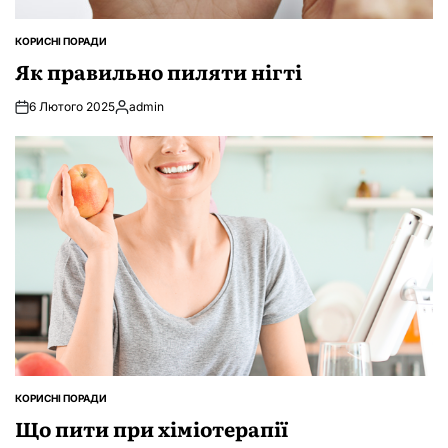
КОРИСНІ ПОРАДИ
ОПУБЛІКУВАТИ
У
Як правильно пиляти нігті
6 Лютого 2025
admin
Опубліковано
КОРИСНІ ПОРАДИ
ОПУБЛІКУВАТИ
У
Що пити при хіміотерапії