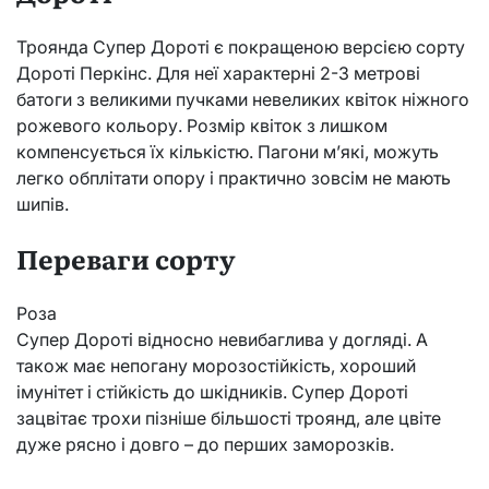
Троянда Супер Дороті є покращеною версією сорту
Дороті Перкінс. Для неї характерні 2-3 метрові
батоги з великими пучками невеликих квіток ніжного
рожевого кольору. Розмір квіток з лишком
компенсується їх кількістю. Пагони м’які, можуть
легко обплітати опору і практично зовсім не мають
шипів.
Переваги сорту
Роза
Супер Дороті відносно невибаглива у догляді. А
також має непогану морозостійкість, хороший
імунітет і стійкість до шкідників. Супер Дороті
зацвітає трохи пізніше більшості троянд, але цвіте
дуже рясно і довго – до перших заморозків.