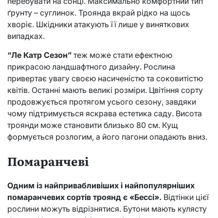
перебувати на сонці. Максимально комфортний тип
ґрунту – суглинок. Троянда вкрай рідко на щось
хворіє. Шкідники атакують її лише у виняткових
випадках.
“Ле Катр Сезон”
теж може стати ефектною
прикрасою ландшафтного дизайну. Рослина
привертає увагу своєю насиченістю та соковитістю
квітів. Останні мають великі розміри. Цвітіння сорту
продовжується протягом усього сезону, завдяки
чому підтримується яскрава естетика саду. Висота
троянди може становити близько 80 см. Кущ
формується розлогим, а його пагони опадають вниз.
Помаранчеві
Одним із найпривабливіших і найпопулярніших
помаранчевих сортів троянд є «Бессі».
Відтінки цієї
рослини можуть відрізнятися. Бутони мають кулясту