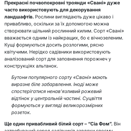
Прекрасні почвопокровні троянди «Свані» дуже
часто використовують для декорування
ландшафтів.
Рослини виглядають дуже цікаво і
привабливо, оскільки за їх допомогою можна
створювати щільний рослинний килим. Сорт «Свані»
вважається одним із найкращих, бо є вічнозеленим.
Кущі формуються досить розлогими, рясно
квітучими. Нерідко садівники використовують
аналізований сорт для заповнення порожнеч у
конструкціях альтанок.
Бутони популярного сорту «Свані» мають
виразне біле забарвлення. Іноді може
спостерігатися ненав’язливий рожевий
відтінок у центральній частині. Суцвіття
формуються у вигляді великорозмірних
розеток.
Ще один привабливий білий сорт – “Сіа Фом”.
Він
затребуваний серед садівників завдяки своєму