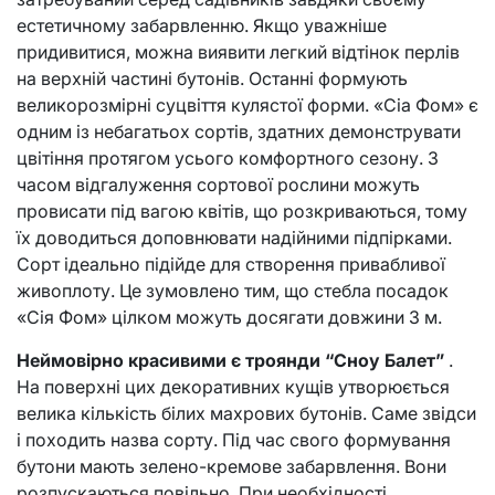
естетичному забарвленню. Якщо уважніше
придивитися, можна виявити легкий відтінок перлів
на верхній частині бутонів. Останні формують
великорозмірні суцвіття кулястої форми. «Сіа Фом» є
одним із небагатьох сортів, здатних демонструвати
цвітіння протягом усього комфортного сезону. З
часом відгалуження сортової рослини можуть
провисати під вагою квітів, що розкриваються, тому
їх доводиться доповнювати надійними підпірками.
Сорт ідеально підійде для створення привабливої
живоплоту. Це зумовлено тим, що стебла посадок
«Сія Фом» цілком можуть досягати довжини 3 м.
Неймовірно красивими є троянди “Сноу Балет”
.
На поверхні цих декоративних кущів утворюється
велика кількість білих махрових бутонів. Саме звідси
і походить назва сорту. Під час свого формування
бутони мають зелено-кремове забарвлення. Вони
розпускаються повільно. При необхідності