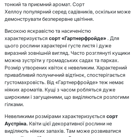
тонкий та приємний аромат. Сорт
Хеллоу популярний серед садівників, оскільки може
демонструвати безперервне цвітіння.
Високою яскравістю та насиченістю
характеризується
сорт «Гартнерфройде»
. Для
цього рослини характерні густе листя і дуже
виразний зовнішній вигляд. Часто розглянуті кущики
можна зустріти у громадських садах та парках.
Розмір утворених квіток є невеликим. Характерний
привабливий полуничний відтінок, спостерігається
густомахровість. Від «Гартнерфройде» теж немає
ніяких ароматів. Кущі з часом робляться дуже
широкими і загущеними, що виділяються розлогими
гілками.
Невеликими розмірами характеризується
сорт
Аустріна.
Квіти цієї декоративної рослини не
виділяють ніяких запахів. Там може розвиватися