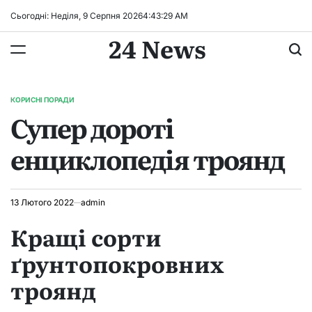
Перейти
Сьогодні: Неділя, 9 Серпня 2026
4
:
43
:
31
AM
до
24 News
вмісту
КОРИСНІ ПОРАДИ
ОПУБЛІКУВАТИ
Супер дороті
У
енциклопедія троянд
13 Лютого 2022
admin
Кращі сорти
ґрунтопокровних
троянд