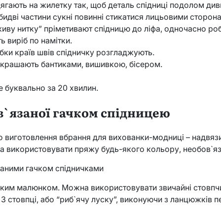
дягають на жилетку так, щоб деталь спідниці подолом див
бидві частини сукні повинні стикатися лицьовими сторон
живу нитку” пріметивают спідницю до ліфа, одночасно ро
ь виріб по намітки.
обки країв швів спідничку розгладжують.
икрашають бантиками, вишивкою, бісером.
е буквально за 20 хвилин.
 в`язаної гачком спідницею
о виготовлення вбрання для вихованки-модниці – надвяз
 використовувати пряжу будь-якого кольору, необов`язко
язаними гачком спідничками
ким малюнком. Можна використовувати звичайні стовпчик
ь 3 стовпці, або “риб`ячу луску”, виконуючи з ланцюжків пе