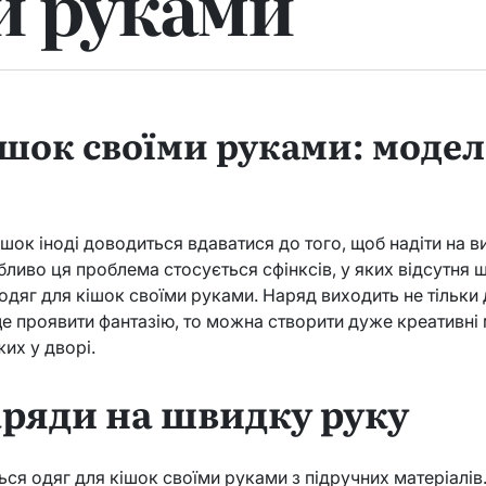
и руками
ішок своїми руками: модел
шок іноді доводиться вдаватися до того, щоб надіти на 
бливо ця проблема стосується сфінксів, у яких відсутня 
одяг для кішок своїми руками. Наряд виходить не тільки 
 проявити фантазію, то можна створити дуже креативні м
жих у дворі.
аряди на швидку руку
ся одяг для кішок своїми руками з підручних матеріалів