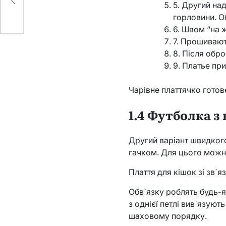
5. Другий на
горловини. О
6. Швом “на 
7. Прошивают
8. Після обр
9. Платье пр
Чарівне платтячко готов
1.4 Футболка з
Другий варіант швидког
гачком. Для цього можна
Плаття для кішок зі зв`
Обв`язку роблять будь-я
з однієї петлі вив`язуют
шаховому порядку.