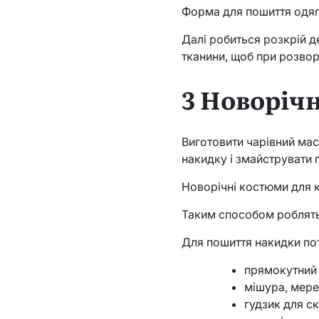
Форма для пошиття одяг
Далі робиться розкрій д
тканини, щоб при розвор
3 Новоріч
Виготовити чарівний ма
накидку і змайструвати 
Новорічні костюми для 
Таким способом роблят
Для пошиття накидки по
прямокутний 
мішура, мере
гудзик для с