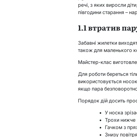
речі, з яких виросли діт
півгодини старання – на
1.1 втратив па
Забавні жилетки виходять
також для маленького ко
Майстер-клас виготовле
Для роботи береться тіл
використовується носок б
якщо пара безповоротно
Порядок дій досить прос
У носка зріза
Трохи нижче 
Гачком з пря
Знизу повітр