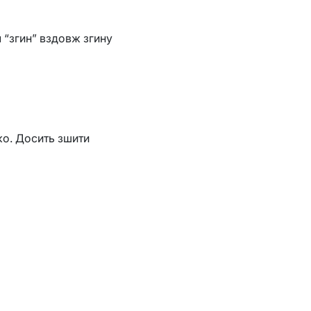
 “згин” вздовж згину
о. Досить зшити