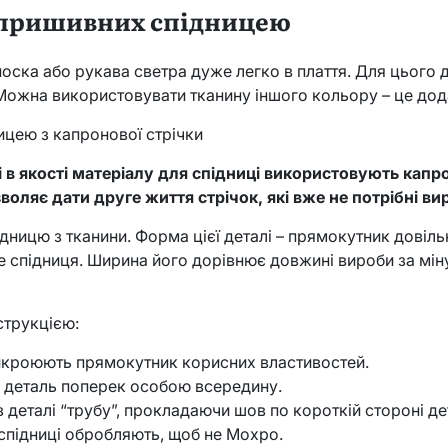
з пришивних спідницею
оска або рукава светра дуже легко в плаття. Для цього 
Можна використовувати тканину іншого кольору – це до
ницею з капронової стрічки
і в якості матеріалу для спідниці використовують капро
воляє дати друге життя стрічок, які вже не потрібні в
ницю з тканини. Форма цієї деталі – прямокутник довіль
е спідниця. Ширина його дорівнює довжині вироби за мі
нструкцією:
 викроюють прямокутник корисних властивостей.
 деталь поперек особою всередину.
 деталі “трубу”, прокладаючи шов по короткій стороні де
 спідниці обробляють, щоб не Мохро.