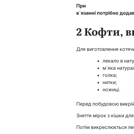
При
в`язанні потрібно дод
2 Кофти, в
Для виготовлення котячи
лекало в нат
м`яка натура
голка;
нитки;
ножиці.
Перед побудовою викрійк
Зняття мірок з кішки дл
Потім викреслюється ле