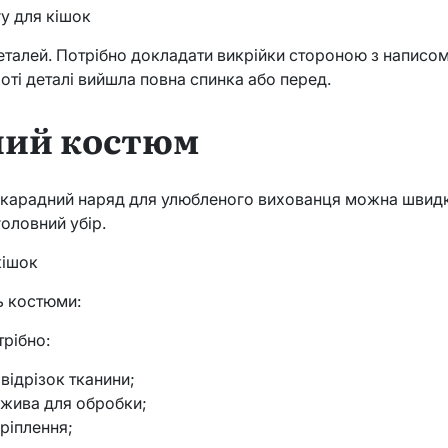
у для кішок
еталей. Потрібно докладати викрійки стороною з написом
оті деталі вийшла повна спинка або перед.
ний костюм
скарадний наряд для улюбленого вихованця можна швидк
головний убір.
кішок
ь костюми:
трібно:
відрізок тканини;
жива для обробки;
кріплення;