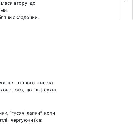
илася вгору, до
ами.
блячи складочки.
иваніе готового жилета
во того, що і ліф сукні.
и, “гусячі лапки”, коли
тлі і чергуючи їх в