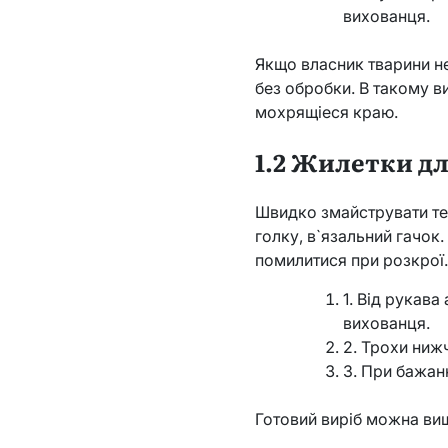
вихованця.
Якщо власник тварини н
без обробки. В такому в
мохрящіеся краю.
1.2 Жилетки дл
Швидко змайструвати теп
голку, в`язальний гачок
помилитися при розкрої
1. Від рукав
вихованця.
2. Трохи ниж
3. При бажан
Готовий виріб можна виш