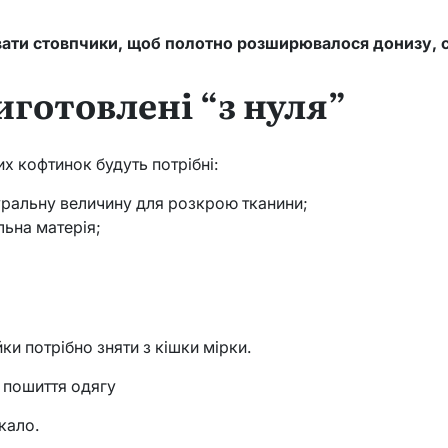
авати стовпчики, щоб полотно розширювалося донизу,
иготовлені “з нуля”
х кофтинок будуть потрібні:
уральну величину для розкрою тканини;
льна матерія;
и потрібно зняти з кішки мірки.
я пошиття одягу
кало.