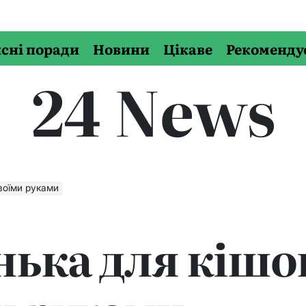
сні поради
Новини
Цікаве
Рекоменду
24 News
воїми руками
ька для кішо