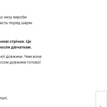
до низу вироби
дасть поряд шарм.
нові стрічки. Це
иросли дівчаткам.
ної довжини. Чим вона
нусом довжини готової
талі.