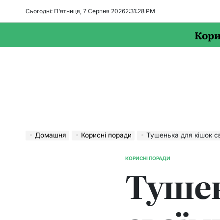
Перейти
Сьогодні: П’ятниця, 7 Серпня 2026
2
:
31
:
29
PM
до
вмісту
Кори
Домашня
Корисні поради
Тушенька для кішок с
КОРИСНІ ПОРАДИ
ОПУБЛІКУВАТИ
Тушен
У