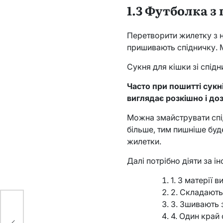
1.3 Футболка 
Перетворити жилетку з н
пришивають спідничку. 
Сукня для кішки зі спід
Часто при пошитті сукн
виглядає розкішно і доз
Можна змайструвати спід
більше, тим пишніше буд
жилетки.
Далі потрібно діяти за і
1. З матерії
2. Складають
3. Зшивають з
4. Один край