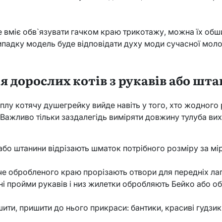
е вміє обв`язувати гачком краю трикотажу, можна їх обш
ипадку модель буде відповідати духу моди сучасної молод
я дорослих котів з рукавів або шт
лу котячу душегрейку вийде навіть у того, хто жодного 
. Важливо тільки заздалегідь виміряти довжину тулуба ви
.
а або штанини відрізають шматок потрібного розміру за м
че обробленого краю прорізають отвори для передніх лап
ні пройми рукавів і низ жилетки обробляють Бейко або о
ити, пришити до нього прикраси: бантики, красиві гудзик