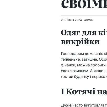
своїм
20 Липня 2024
admin
Одяг для к
викрійки
Господарям домашніх кі
тепленьке, затишне. Осо
фінанси, можна зробити 
ексклюзивним. А якщо ще
гостей будинку і перехо
1 Котячі н
Дуже часто виготовляєть