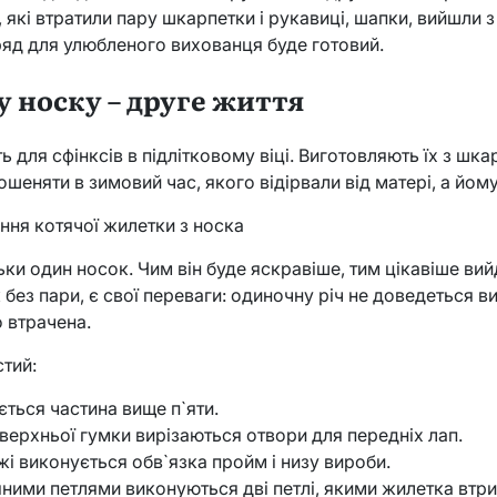
и, які втратили пару шкарпетки і рукавиці, шапки, вийшли з
ряд для улюбленого вихованця буде готовий.
ру носку – друге життя
 для сфінксів в підлітковому віці. Виготовляють їх з шк
шеняти в зимовий час, якого відірвали від матері, а йому
ння котячої жилетки з носка
ьки один носок. Чим він буде яскравіше, тим цікавіше ви
ез пари, є свої переваги: ​​одиночну річ не доведеться в
 втрачена.
тий:
ється частина вище п`яти.
верхньої гумки вирізаються отвори для передніх лап.
жі виконується обв`язка пройм і низу вироби.
яними петлями виконуються дві петлі, якими жилетка втри