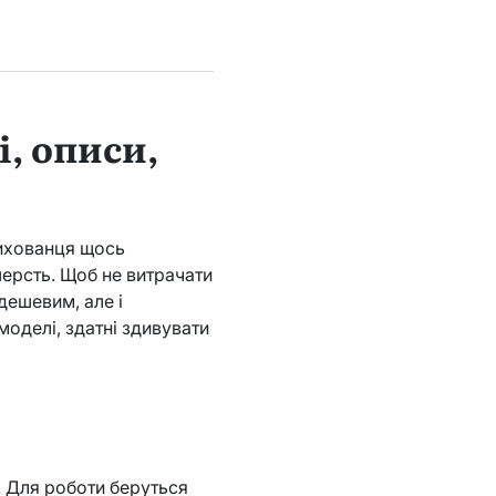
і, описи,
вихованця щось
шерсть. Щоб не витрачати
дешевим, але і
оделі, здатні здивувати
. Для роботи беруться