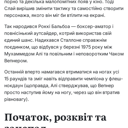
порно та декілька малопомітних появ у кіно. Тоді
Слай вирішив змінити тактику та самостійно створити
персонажа, якого він міг би втілити на екрані.
Так народився Роккі Бальбоа — боксер-аматор і
повнісінький аутсайдер, котрий використав свій
єдиний шанс. Надихався Сталлоне справжнім
поєдинком, що відбувся у березні 1975 року між
Мухаммедом Алі та повільним і неповоротким Чаком
Вепнером.
Останній вперто намагався втриматися на ногах усі
15 раундів та зміг навіть відправити чемпіона у флеш-
нокдаун (щоправда, Алі стверджував, що Вепнер
просто наступив йому на ногу, через що він втратив
рівновагу).
Початок, розквіт та
занепад