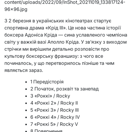
content/uploads/2022/09/InShot_20211019_133817124-
96×96.jpg
З 2 березня в українських кінотеатрах стартує
спортивна драма «Крід ІІІ». Це нова частина історії
боксера Адоніса Кріда — сина уславленого чемпіона
світу у важкій вазі Аполло Кріда. У зв’язку з виходом
стрічки ми вирішили детально розповісти про
культову боксерську франшизу: з чого все
починалось, у що перетворилось пізніше та чим
являється зараз.
1 Передісторія
2 Початок, розквіт та занепад
3 «Роккі» / Rocky
4 «Роккі 2» / Rocky ІІ
5 «Роккі 3» / Rocky ІІІ
6 «Роккі 4» / Rocky IV
7 «Роккі 5» / Rocky V
8 Повернення