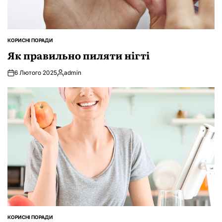
КОРИСНІ ПОРАДИ
ОПУБЛІКУВАТИ
У
Як правильно пиляти нігті
6 Лютого 2025
admin
Опубліковано
КОРИСНІ ПОРАДИ
ОПУБЛІКУВАТИ