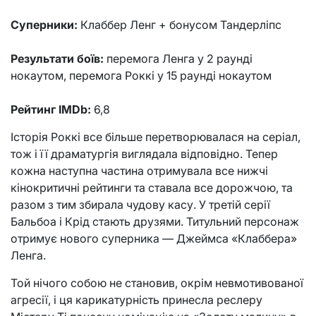
Суперники:
Клаббер Ленг + бонусом Тандерліпс
Результати боїв:
перемога Ленга у 2 раунді
нокаутом, перемога Роккі у 15 раунді нокаутом
Рейтинг IMDb:
6,8
Історія Роккі все більше перетворювалася на серіал,
тож і її драматургія виглядала відповідно. Тепер
кожна наступна частина отримувала все нижчі
кінокритичні рейтинги та ставала все дорожчою, та
разом з тим збирала чудову касу. У третій серії
Бальбоа і Крід стають друзями. Титульний персонаж
отримує нового суперника — Джеймса «Клаббера»
Ленга.
Той нічого собою не становив, окрім невмотивованої
агресії, і ця карикатурність принесла реслеру