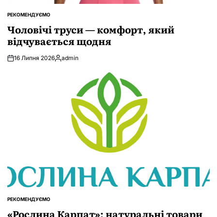
РЕКОМЕНДУЄМО
ОПУБЛІКУВАТИ
У
Чоловічі труси — комфорт, який
відчувається щодня
16 Липня 2026
admin
Опубліковано
РЕКОМЕНДУЄМО
ОПУБЛІКУВАТИ
У
«Рослина Карпат»: натуральні товари