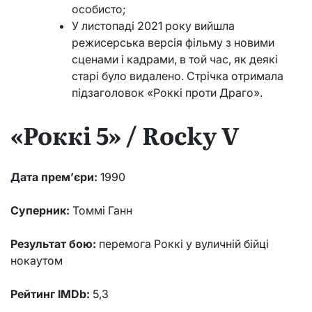
особисто;
У листопаді 2021 року вийшла
режисерська версія фільму з новими
сценами і кадрами, в той час, як деякі
старі було видалено. Стрічка отримала
підзаголовок «Роккі проти Драго».
«Роккі 5» / Rocky V
Дата прем’єри:
1990
Суперник:
Томмі Ганн
Результат бою:
перемога Роккі у вуличній бійці
нокаутом
Рейтинг IMDb:
5,3