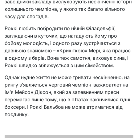
завсідники закладу вислуховують нескінченні історії
колишнього чемпіона, у якого так багато вільного
часу для спогадів.
Роккі любить побродити по нічній Філадельфії,
заглядаючи в куточки, що нагадують йому про
бойову молодість, і одного разу зустрічається з
давньою знайомою – «Крихіткою» Мері, яка працює
в одному з барів. Вона теж самотня, виховує сина, і
Роккі швидко зближується з цим сімейством.
Однак нудне життя не може тривати нескінченно: на
рингу з’являється черговий чемпіон-важкоатлет на
ім’я Мейсон Діксон, який за запевненням преси
перемагає лише тому, що в Штатах закінчилися гідні
боксери. І Роккі Бальбоа не може втриматися від
поєдинку.