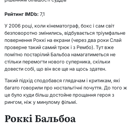
Рейтинг IMDb:
7,1
У 2006 році, коли кінематограф, бокс і сам світ
безповоротно змінились, відбувається тріумфальне
повернення Роккі на екрани (через два роки Слай
проверне такий самий трюк і з Рембо). Тут вже
помітно постарілий Бальбоа намагатиметься не
стільки перемогти нового суперника, скільки
довести собі, що він все ще на щось здатен.
Такий підхід сподобався глядачам і критикам, які
багато говорили про ностальгічні почуття. До того ж
це було куди більш достойне прощання героя з
рингом, ніж у минулому фільмі.
Роккі Бальбоа