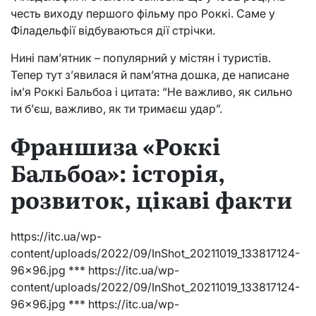
честь виходу першого фільму про Роккі. Саме у
Філадельфії відбуваються дії стрічки.
Нині пам’ятник – популярний у містян і туристів.
Тепер тут з’явилася й пам’ятна дошка, де написане
ім’я Роккі Бальбоа і цитата: “Не важливо, як сильно
ти б’єш, важливо, як ти тримаєш удар”.
Франшиза «Роккі
Бальбоа»: історія,
розвиток, цікаві факти
https://itc.ua/wp-
content/uploads/2022/09/InShot_20211019_133817124-
96×96.jpg *** https://itc.ua/wp-
content/uploads/2022/09/InShot_20211019_133817124-
96×96.jpg *** https://itc.ua/wp-