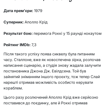
Дата прем’єри:
1979
Суперник:
Аполло Крід
Результат бою:
перемога Роккі у 15 раунді нокаутом
Рейтинг IMDb:
7,3
Після такого успіху поява сиквелу була питанням
часу. Сталлоне, вже як новоспечена зірка, розпочав
написання сценарію, а студія знову жадала залучити
постановника Джона Дж. Евілдсена. Той був
зайнятий зніманням іншого проєкту, тож тепер Слай
нарешті отримав можливість особисто керувати
кораблем.
Цього разу розлючений Аполло Крід вже серйозно
поставився до поєдинку, але й Роккі отримав