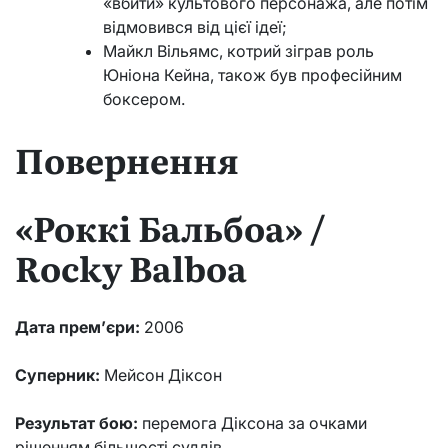
«вбити» культового персонажа, але потім
відмовився від цієї ідеї;
Майкл Вільямс, котрий зіграв роль
Юніона Кейна, також був професійним
боксером.
Повернення
«Роккі Бальбоа» /
Rocky Balboa
Дата прем’єри:
2006
Суперник:
Мейсон Діксон
Результат бою:
перемога Діксона за очками
рішенням більшості суддів