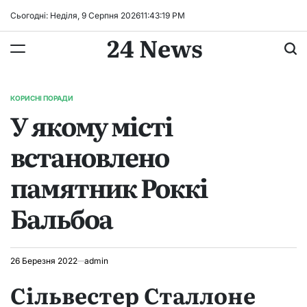
Перейти
Сьогодні: Неділя, 9 Серпня 2026
11
:
43
:
20
PM
до
24 News
вмісту
КОРИСНІ ПОРАДИ
ОПУБЛІКУВАТИ
У якому місті
У
встановлено
памятник Роккі
Бальбоа
26 Березня 2022
admin
Сільвестер Сталлоне