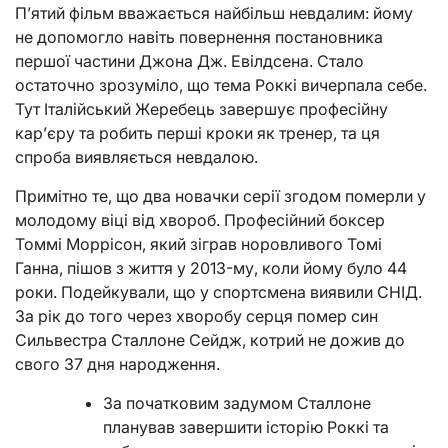
П’ятий фільм вважається найбільш невдалим: йому
не допомогло навіть повернення постановника
першої частини Джона Дж. Евілдсена. Стало
остаточно зрозуміло, що тема Роккі вичерпала себе.
Тут Італійський Жеребець завершує професійну
кар’єру та робить перші кроки як тренер, та ця
спроба виявляється невдалою.
Примітно те, що два новачки серії згодом померли у
молодому віці від хвороб. Професійний боксер
Томмі Моррісон, який зіграв норовливого Томі
Ганна, пішов з життя у 2013-му, коли йому було 44
роки. Подейкували, що у спортсмена виявили СНІД.
За рік до того через хворобу серця помер син
Сильвестра Сталлоне Сейдж, котрий не дожив до
свого 37 дня народження.
За початковим задумом Сталлоне
планував завершити історію Роккі та