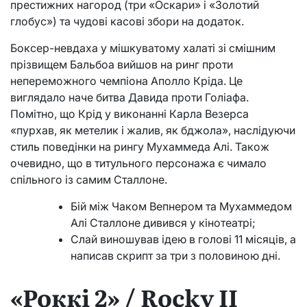
престижних нагород (три «Оскари» і «Золотий
глобус») та чудові касові збори на додаток.
Боксер-невдаха у мішкуватому халаті зі смішним
прізвищем Бальбоа вийшов на ринг проти
непереможного чемпіона Аполло Кріда. Це
виглядало наче битва Давида проти Голіафа.
Помітно, що Крід у виконанні Карла Везерса
«пурхав, як метелик і жалив, як бджола», наслідуючи
стиль поведінки на рингу Мухаммеда Алі. Також
очевидно, що в титульного персонажа є чимало
спільного із самим Сталлоне.
Бій між Чаком Вепнером та Мухаммедом
Алі Сталлоне дивився у кінотеатрі;
Слай виношував ідею в голові 11 місяців, а
написав скрипт за три з половиною дні.
«Роккі 2» / Rocky ІІ