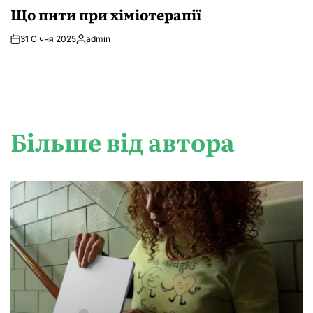
У
Що пити при хіміотерапії
31 Січня 2025
admin
Опубліковано
Більше від автора