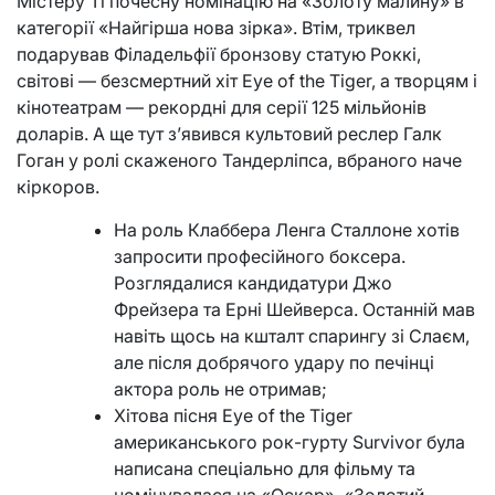
Містеру Ті почесну номінацію на «Золоту малину» в
категорії «Найгірша нова зірка». Втім, триквел
подарував Філадельфії бронзову статую Роккі,
світові — безсмертний хіт Eye of the Tiger, а творцям і
кінотеатрам — рекордні для серії 125 мільйонів
доларів. А ще тут з’явився культовий реслер Галк
Гоган у ролі скаженого Тандерліпса, вбраного наче
кіркоров.
На роль Клаббера Ленга Сталлоне хотів
запросити професійного боксера.
Розглядалися кандидатури Джо
Фрейзера та Ерні Шейверса. Останній мав
навіть щось на кшталт спарингу зі Слаєм,
але після добрячого удару по печінці
актора роль не отримав;
Хітова пісня Eye of the Tiger
американського рок-гурту Survivor була
написана спеціально для фільму та
номінувалася на «Оскар», «Золотий