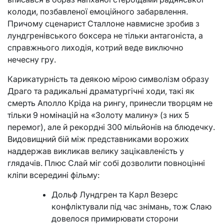
колоди, позбавленої емоційного забарвлення.
Причому сценарист Сталлоне навмисне зробив з
лундгренівського боксера не тільки антагоніста, а
справжнього лиходія, котрий веде виключно
нечесну гру.
Карикатурність та деякою мірою символізм образу
Драго та радикальні драматургічні ходи, такі як
смерть Аполло Кріда на рингу, принесли творцям не
тільки 9 номінацій на «Золоту малину» (з них 5
перемог), але й рекордні 300 мільйонів на блюдечку.
Видовищний бій між представниками ворожих
наддержав викликав велику зацікавленість у
глядачів. Плюс Слай міг собі дозволити повноцінні
кліпи всередині фільму:
Дольф Лундгрен та Карл Везерс
конфліктували під час знімань, тож Слаю
довелося примирювати сторони