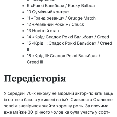
9 «Роккі Бальбоа» / Rocky Balboa
10 Суміжний контент
11 «Гранд реванш» / Grudge Match
12 «Реальний Роккі» / Chuck
13 Новітній етап
14 «Крід: Спадок Роккі Бальбоа» / Creed
15 «Крід ІІ: Спадок Роккі Бальбоа» / Creed
ІІ
16 «Крід ІІІ: Спадок Роккі Бальбоа» /
Creed ІІІ
Передісторія
У середині 70-х нікому не відомий актор-початківець
із сотнею баксів у кишені на ім’я Сильвестр Сталлоне
зовсім зневірився знайти хорошу роль. За плечима
вже майже 30-річного чоловіка була участь у софт-