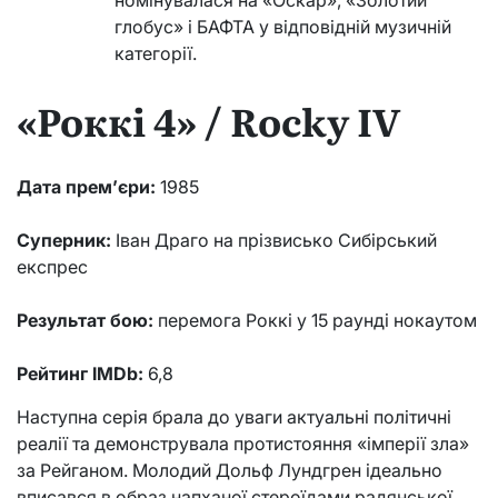
глобус» і БАФТА у відповідній музичній
категорії.
«Роккі 4» / Rocky IV
Дата прем’єри:
1985
Суперник:
Іван Драго на прізвисько Сибірський
експрес
Результат бою:
перемога Роккі у 15 раунді нокаутом
Рейтинг IMDb:
6,8
Наступна серія брала до уваги актуальні політичні
реалії та демонструвала протистояння «імперії зла»
за Рейганом. Молодий Дольф Лундгрен ідеально
вписався в образ напханої стероїдами радянської