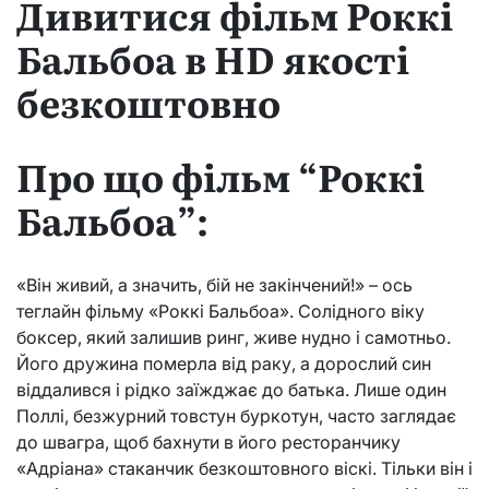
Дивитися фільм Роккі
Бальбоа в HD якості
безкоштовно
Про що фільм “Роккі
Бальбоа”:
«Він живий, а значить, бій не закінчений!» – ось
теглайн фільму «Роккі Бальбоа». Солідного віку
боксер, який залишив ринг, живе нудно і самотньо.
Його дружина померла від раку, а дорослий син
віддалився і рідко заїжджає до батька. Лише один
Поллі, безжурний товстун буркотун, часто заглядає
до швагра, щоб бахнути в його ресторанчику
«Адріана» стаканчик безкоштовного віскі. Тільки він і