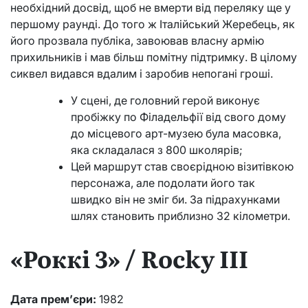
необхідний досвід, щоб не вмерти від переляку ще у
першому раунді. До того ж Італійський Жеребець, як
його прозвала публіка, завоював власну армію
прихильників і мав більш помітну підтримку. В цілому
сиквел видався вдалим і заробив непогані гроші.
У сцені, де головний герой виконує
пробіжку по Філадельфії від свого дому
до місцевого арт-музею була масовка,
яка складалася з 800 школярів;
Цей маршрут став своєрідною візитівкою
персонажа, але подолати його так
швидко він не зміг би. За підрахунками
шлях становить приблизно 32 кілометри.
«Роккі 3» / Rocky ІІІ
Дата прем’єри:
1982