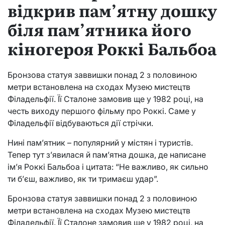
відкрив пам’ятну дошку
біля пам’ятника його
кіногероя Роккі Бальбоа
Бронзова статуя заввишки понад 2 з половиною
метри встановлена на сходах Музею мистецтв
Філадельфії. Її Сталоне замовив ще у 1982 році, на
честь виходу першого фільму про Роккі. Саме у
Філадельфії відбуваються дії стрічки.
Нині пам’ятник – популярний у містян і туристів.
Тепер тут з’явилася й пам’ятна дошка, де написане
ім’я Роккі Бальбоа і цитата: “Не важливо, як сильно
ти б’єш, важливо, як ти тримаєш удар”.
Бронзова статуя заввишки понад 2 з половиною
метри встановлена на сходах Музею мистецтв
Філадельфії. Її Сталоне замовив ще у 1982 році, на