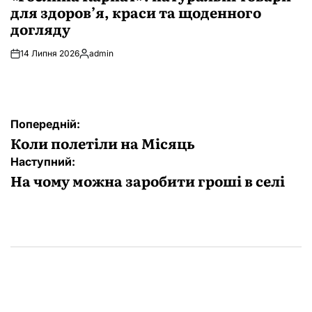
для здоров’я, краси та щоденного
догляду
14 Липня 2026
admin
Опубліковано
Навігація
Попередній:
записів
Коли полетіли на Місяць
Наступний:
На чому можна заробити гроші в селі