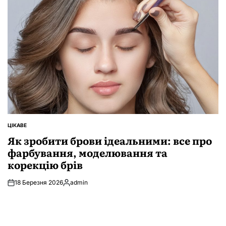
ЦІКАВЕ
ОПУБЛІКУВАТИ
У
Як зробити брови ідеальними: все про
фарбування, моделювання та
корекцію брів
18 Березня 2026
admin
Опубліковано