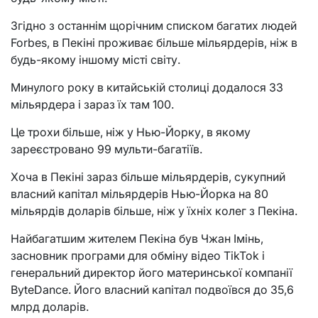
Згідно з останнім щорічним списком багатих людей
Forbes, в Пекіні проживає більше мільярдерів, ніж в
будь-якому іншому місті світу.
Минулого року в китайській столиці додалося 33
мільярдера і зараз їх там 100.
Це трохи більше, ніж у Нью-Йорку, в якому
зареєстровано 99 мульти-багатіїв.
Хоча в Пекіні зараз більше мільярдерів, сукупний
власний капітал мільярдерів Нью-Йорка на 80
мільярдів доларів більше, ніж у їхніх колег з Пекіна.
Найбагатшим жителем Пекіна був Чжан Імінь,
засновник програми для обміну відео TikTok і
генеральний директор його материнської компанії
ByteDance. Його власний капітал подвоївся до 35,6
млрд доларів.