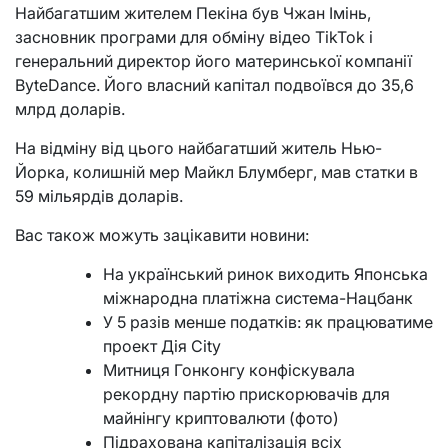
Найбагатшим жителем Пекіна був Чжан Імінь,
засновник програми для обміну відео TikTok і
генеральний директор його материнської компанії
ByteDance. Його власний капітал подвоївся до 35,6
млрд доларів.
На відміну від цього найбагатший житель Нью-
Йорка, колишній мер Майкл Блумберг, мав статки в
59 мільярдів доларів.
Вас також можуть зацікавити новини:
На український ринок виходить Японська
міжнародна платіжна система-Нацбанк
У 5 разів менше податків: як працюватиме
проект Дія City
Митниця Гонконгу конфіскувала
рекордну партію прискорювачів для
майнінгу криптовалюти (фото)
Підрахована капіталізація всіх