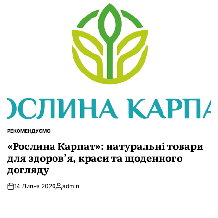
РЕКОМЕНДУЄМО
ОПУБЛІКУВАТИ
У
«Рослина Карпат»: натуральні товари
для здоров’я, краси та щоденного
догляду
14 Липня 2026
admin
Опубліковано