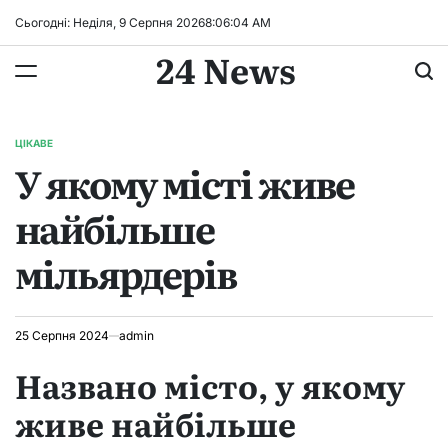
Перейти
Сьогодні: Неділя, 9 Серпня 2026
8
:
06
:
05
AM
до
24 News
вмісту
ЦІКАВЕ
ОПУБЛІКУВАТИ
У якому місті живе
У
найбільше
мільярдерів
25 Серпня 2024
admin
Названо місто, у якому
живе найбільше