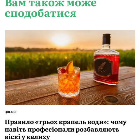
Вам також може
сподобатися
ЦІКАВЕ
ОПУБЛІКУВАТИ
У
Правило «трьох крапель води»: чому
навіть професіонали розбавляють
віскі у келиху