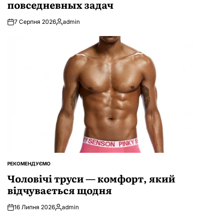
повседневных задач
7 Серпня 2026
admin
Опубліковано
РЕКОМЕНДУЄМО
ОПУБЛІКУВАТИ
У
Чоловічі труси — комфорт, який
відчувається щодня
16 Липня 2026
admin
Опубліковано