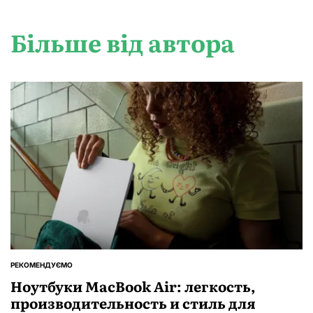
Більше від автора
РЕКОМЕНДУЄМО
ОПУБЛІКУВАТИ
У
Ноутбуки MacBook Air: легкость,
производительность и стиль для