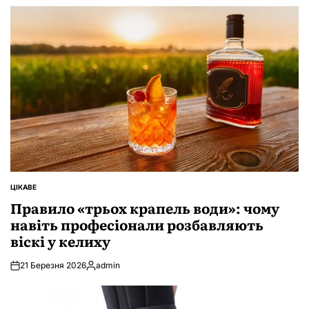
ЦІКАВЕ
ОПУБЛІКУВАТИ
У
Правило «трьох крапель води»: чому
навіть професіонали розбавляють
віскі у келиху
21 Березня 2026
admin
Опубліковано