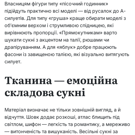
Власницям фігури типу «пісочний годинник»
підійдуть практично всі моделі — від русалок до А-
силуетів. Для типу «груша» краще обирати моделі з
об’ємним верхом і струмливою спідницею, які
вирівнюють пропорції. «Прямокутникам» варто
шукати сукні з акцентом на талії, рюшами чи
драпіруванням. А для «яблук» добре працюють
фасони із завищеною талією, які візуально витягують
силует.
Тканина — емоційна
складова сукні
Матеріал визначає не тільки зовнішній вигляд, а й
відчуття. Шовк додає розкоші, атлас блищить під
світлом, шифон — легкість та романтику, а мереживо
— витонченість та вишуканість. Весільні сукні за