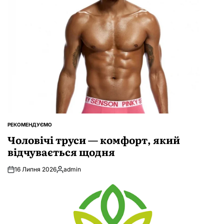
РЕКОМЕНДУЄМО
ОПУБЛІКУВАТИ
У
Чоловічі труси — комфорт, який
відчувається щодня
16 Липня 2026
admin
Опубліковано