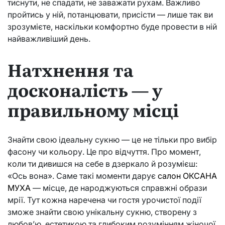
тиснути, не спадати, не заважати рухам. Важливо
пройтись у ній, потанцювати, присісти — лише так ви
зрозумієте, наскільки комфортно буде провести в ній
найважливіший день.
Натхнення та
досконалість — у
правильному місці
Знайти свою ідеальну сукню — це не тільки про вибір
фасону чи кольору. Це про відчуття. Про момент,
коли ти дивишся на себе в дзеркало й розумієш:
«Ось вона». Саме такі моменти дарує
салон ОКСАНА
МУХА
— місце, де народжуються справжні образи
мрії. Тут кожна наречена чи гостя урочистої події
зможе знайти свою унікальну сукню, створену з
любов’ю, естетикою та глибоким розумінням жіночої