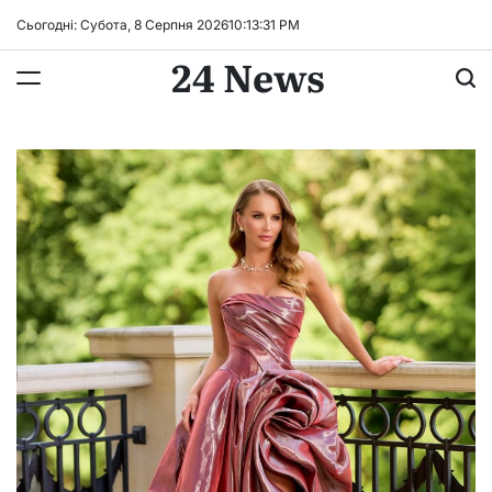
Перейти
Сьогодні: Субота, 8 Серпня 2026
10
:
13
:
32
PM
до
24 News
вмісту