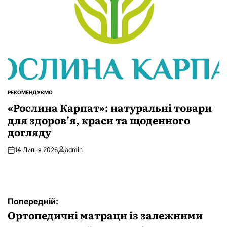
РЕКОМЕНДУЄМО
ОПУБЛІКУВАТИ
У
«Рослина Карпат»: натуральні товари
для здоров’я, краси та щоденного
догляду
14 Липня 2026
admin
Опубліковано
Навігація
Попередній:
записів
Ортопедичні матраци із залежними