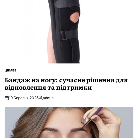
ЦІКАВЕ
ОПУБЛІКУВАТИ
У
Бандаж на ногу: сучасне рішення для
відновлення та підтримки
19 Березня 2026
admin
Опубліковано