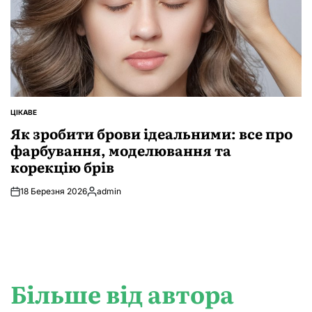
ЦІКАВЕ
ОПУБЛІКУВАТИ
У
Як зробити брови ідеальними: все про
фарбування, моделювання та
корекцію брів
18 Березня 2026
admin
Опубліковано
Більше від автора