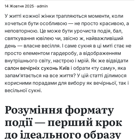
14 Жовтня 2025
admin
У житті кожної жінки трапляються моменти, коли
хочеться бути особливою — не просто красивою, а
неповторною. Це може бути урочиста подія, бал,
святкування ювілею чи, звісно ж, найважливіший
день — власне весілля. І саме сукня в ці миті стає не
просто елементом гардеробу, а відображенням
внутрішнього світу, настрою і мрій. Як же відвідати
салон вечірніх суконь Київ
і обрати «ту саму», яка
запам’ятається на все життя? У цій статті ділимося
корисними порадами для вибору як вечірньої, так і
весільної сукні.
Розуміння формату
події — перший крок
до ідеального образу