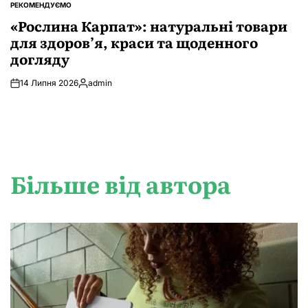
РЕКОМЕНДУЄМО
ОПУБЛІКУВАТИ
У
«Рослина Карпат»: натуральні товари
для здоров’я, краси та щоденного
догляду
14 Липня 2026
admin
Опубліковано
Більше від автора