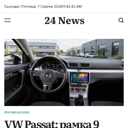
Перейти
Сьогодні: П’ятниця, 7 Серпня 2026
11
:
42
:
43
AM
до
24 News
вмісту
РЕКОМЕНДУЄМО
ОПУБЛІКУВАТИ
VW Passat: рамка 9
У