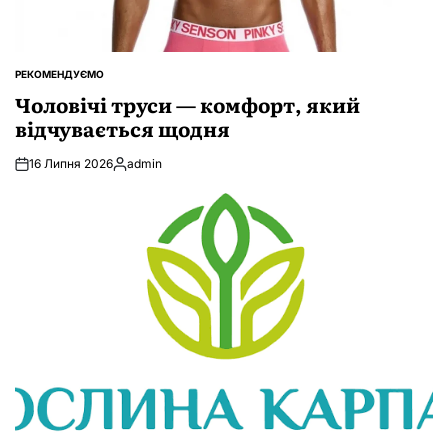
РЕКОМЕНДУЄМО
ОПУБЛІКУВАТИ
У
Чоловічі труси — комфорт, який
відчувається щодня
16 Липня 2026
admin
Опубліковано