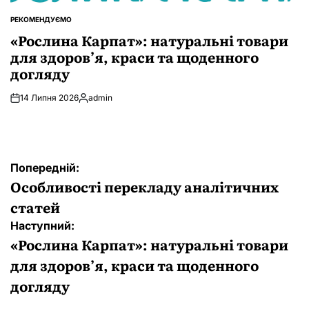
РЕКОМЕНДУЄМО
ОПУБЛІКУВАТИ
У
«Рослина Карпат»: натуральні товари
для здоров’я, краси та щоденного
догляду
14 Липня 2026
admin
Опубліковано
Навігація
Попередній:
записів
Особливості перекладу аналітичних
статей
Наступний:
«Рослина Карпат»: натуральні товари
для здоров’я, краси та щоденного
догляду