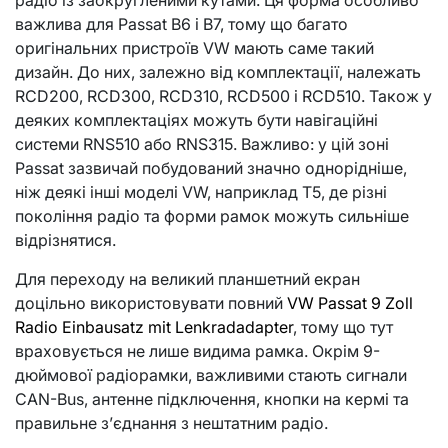
радіо із заокругленими кутами. Ця форма особливо
важлива для Passat B6 і B7, тому що багато
оригінальних пристроїв VW мають саме такий
дизайн. До них, залежно від комплектації, належать
RCD200, RCD300, RCD310, RCD500 і RCD510. Також у
деяких комплектаціях можуть бути навігаційні
системи RNS510 або RNS315. Важливо: у цій зоні
Passat зазвичай побудований значно однорідніше,
ніж деякі інші моделі VW, наприклад T5, де різні
покоління радіо та форми рамок можуть сильніше
відрізнятися.
Для переходу на великий планшетний екран
доцільно використовувати повний
VW Passat 9 Zoll
Radio Einbausatz mit Lenkradadapter
, тому що тут
враховується не лише видима рамка. Окрім 9-
дюймової радіорамки, важливими стають сигнали
CAN-Bus, антенне підключення, кнопки на кермі та
правильне з’єднання з нештатним радіо.