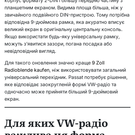
корпус формату 2-DIN і більшу передню частину з
планшетним екраном. Видима площа більша, ніж у
звичайного подвійного DIN-пристрою. Тому потрібна
відповідна 9-дюймова рамка, яка акуратно вписує
великий екран в оригінальну центральну консоль.
Якщо використати будь-яку універсальну рамку,
можуть з’явитися зазори, погана посадка або
невідповідний вигляд.
Для такого оновлення значно краще
9 Zoll
Radioblende kaufen
, ніж використовувати загальний
універсальний перехідник. Passat потребує рішення,
яке відповідає заокругленій формі VW-радіо та
одночасно може прийняти більший 9-дюймовий
екран.
Для яких VW-радіо
важлива ця форма