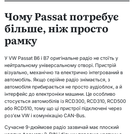
Чому Passat потребує
більше, ніж просто
рамку
У VW Passat B6 і B7 оригінальне радіо не стоїть у
нейтральному універсальному отворі. Пристрій
візуально, механічно та електрично інтегрований в
автомобіль. Якщо серійне радіо знімається, з
автомобіля прибирається не просто аудіоблок, а й
інтерфейс до електроніки машини. Це особливо
стосується автомобілів із RCD300, RCD310, RCD500
або RCD510, тому що ці пристрої підключені через
роз’єм VW і комунікацію CAN-Bus.
Сучасне 9-дюймове радіо зазвичай має плоский