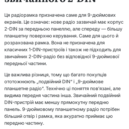
Ця радіорамка призначена саме для 9-дюймових
екранів. Це означає: нове радіо зазвичай має корпус
2-DIN за передньою панеллю, але спереду — більшу
планшетну поверхню керування. Саме для цього й
розрахована рамка. Вона не призначена для
класичних 1-DIN-пристроїв і також не підходить для
звичайних 2-DIN-радіо без відповідної 9-дюймової
передньої частини.
Це важлива різниця, тому що багато покупців
ототожнюють „подвійний DIN“ і „9-дюймове
планшетне радіо“. Технічно ці поняття пов’язані, але
видима передня частина інша. Звичайний подвійний
DIN-пристрій має меншу прямокутну передню
панель. 9-дюймовому планшетному радіо потрібен
більший отвір і рамка, яка акуратно приймає цю
передню частину.