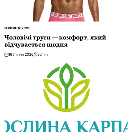
РЕКОМЕНДУЄМО
ОПУБЛІКУВАТИ
У
Чоловічі труси — комфорт, який
відчувається щодня
16 Липня 2026
admin
Опубліковано