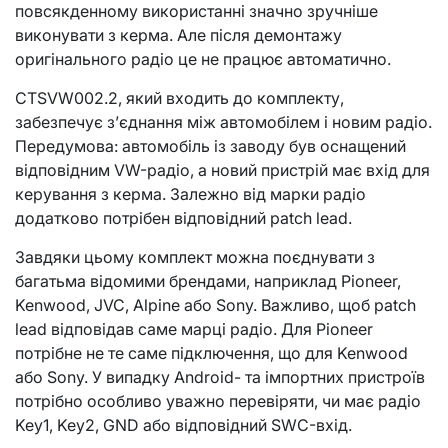
повсякденному використанні значно зручніше
виконувати з керма. Але після демонтажу
оригінального радіо це не працює автоматично.
CTSVW002.2, який входить до комплекту,
забезпечує з’єднання між автомобілем і новим радіо.
Передумова: автомобіль із заводу був оснащений
відповідним VW-радіо, а новий пристрій має вхід для
керування з керма. Залежно від марки радіо
додатково потрібен відповідний patch lead.
Завдяки цьому комплект можна поєднувати з
багатьма відомими брендами, наприклад Pioneer,
Kenwood, JVC, Alpine або Sony. Важливо, щоб patch
lead відповідав саме марці радіо. Для Pioneer
потрібне не те саме підключення, що для Kenwood
або Sony. У випадку Android- та імпортних пристроїв
потрібно особливо уважно перевіряти, чи має радіо
Key1, Key2, GND або відповідний SWC-вхід.