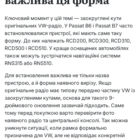
Ключовий момент у цій темі — заокруглені кути
оригінальних VW-радіо. У Passat B6 і Passat B7 часто
встановлювалися пристрої, які мають саме таку
форму. До них належать RCD200, RCD300, RCD310,
RCD500 і RCD510. У краще оснащених автомобілях
також можуть зустрічатися навігаційні системи
RNS315 або RNS510.
Для встановлення важлива не тільки назва
пристрою, а й форма наявного вирізу. Якщо
оригінальне радіо має типову передню частину VW із
заокругленими кутами, основа для такого 9-
дюймового оновлення зазвичай підходить. Саме
тому перед покупкою варто перевірити фото
наявного радіо та центральної консолі. Так можна
уникнути ситуації, коли рамка формально
призначена для VW, але не відповідає конкретній