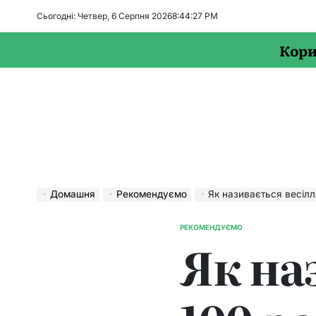
Перейти
Сьогодні: Четвер, 6 Серпня 2026
8
:
44
:
28
PM
до
вмісту
Кори
Домашня
Рекомендуємо
Як називається весілл
РЕКОМЕНДУЄМО
ОПУБЛІКУВАТИ
Як на
У