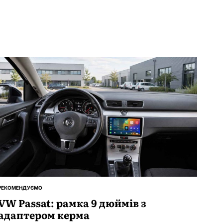
РЕКОМЕНДУЄМО
ОПУБЛІКУВАТИ
У
VW Passat: рамка 9 дюймів з
адаптером керма