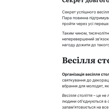
Секрет успішного весілл
Пара повинна підтримува
пройти через усі переш
Таким чином, тисячолітнє
неперевершений зв’язок
нагоду дожити до такого 
Весілля ст
Організація весілля сто
святкування до декораці
вбрання для молодят, як
Весілля століття
– це не 
людини об’єднуються в од
запам’ятовується на все 