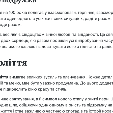
я на 100 років полягає у взаємоповаги, терпіння, взаємор
ти один одного в усіх життєвих ситуаціях, радіти разом,
коди разом.
 весілля є свідоцтвом вічної любові та відданості. Це св
 двох сердець, які разом пройшли усі випробування часу
великого ювілею і відсвяткувати його з гідністю та радіс
оліття
ліття
вимагає великих зусиль та планування. Кожна деталь
й та меню, має бути уважно продумана. До цього додаєт
е підкреслить їхню красу та стиль.
лише святкування, а й символ нового етапу у житті пари. 
не ціле, обіцяючи один одному вірність та підтримку на в
життя і стає важливою частиною спогадів та історії коха