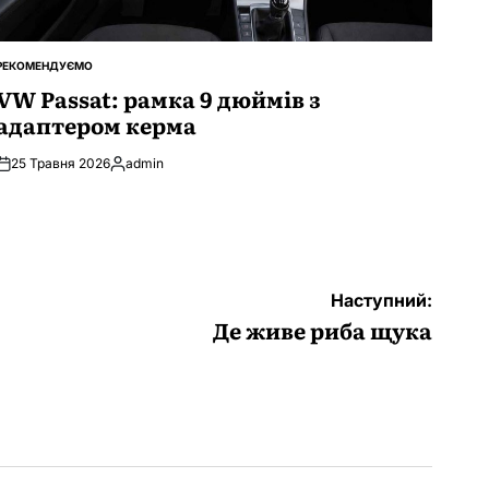
РЕКОМЕНДУЄМО
ОПУБЛІКУВАТИ
У
VW Passat: рамка 9 дюймів з
адаптером керма
25 Травня 2026
admin
Опубліковано
Наступний:
Де живе риба щука