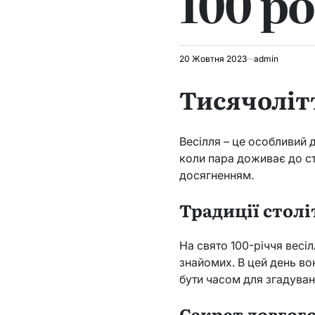
100 ро
20 Жовтня 2023
admin
Тисячоліт
Весілля – це особливий д
коли пара доживає до ст
досягненням.
Традиції столі
На свято 100-річчя весі
знайомих. В цей день во
бути часом для згадуван
Секрет довгог