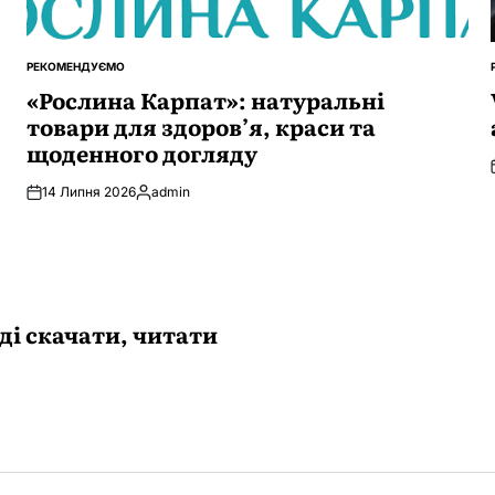
РЕКОМЕНДУЄМО
ОПУБЛІКУВАТИ
У
«Рослина Карпат»: натуральні
товари для здоров’я, краси та
щоденного догляду
14 Липня 2026
admin
Опубліковано
іді скачати, читати