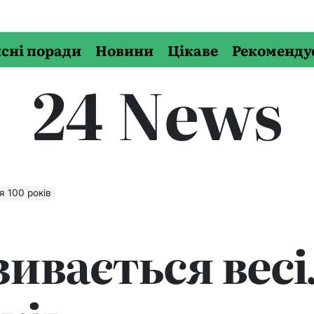
сні поради
Новини
Цікаве
Рекоменду
24 News
я 100 років
зивається вес