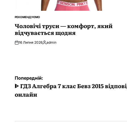
РЕКОМЕНДУЄМО
ОПУБЛІКУВАТИ
У
Чоловічі труси — комфорт, який
відчувається щодня
16 Липня 2026
admin
Опубліковано
Навігація
Попередній:
записів
ᐈ ГДЗ Алгебра 7 клас Бевз 2015 відпов
онлайн