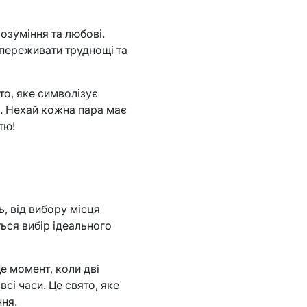
озуміння та любові.
 переживати труднощі та
ято, яке символізує
. Нехай кожна пара має
тю!
, від вибору місця
ься вибір ідеального
Це момент, коли дві
сі часи. Це свято, яке
ння.