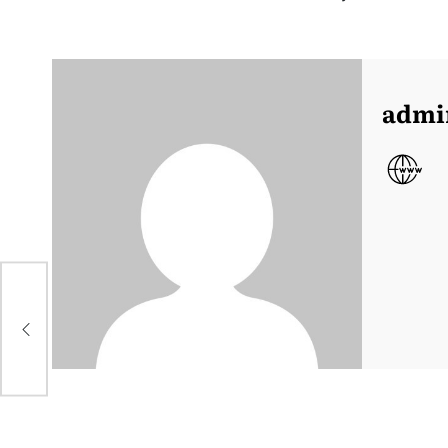
admi
н