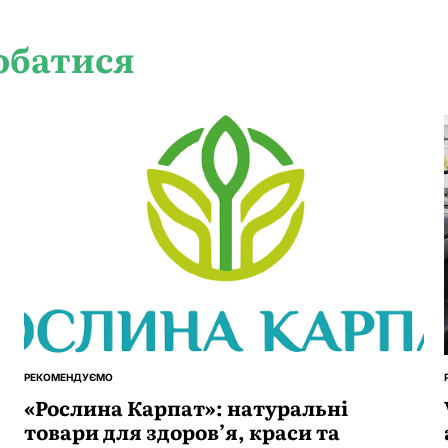
обатися
РЕКОМЕНДУЄМО
ОПУБЛІКУВАТИ
У
«Рослина Карпат»: натуральні
товари для здоров’я, краси та