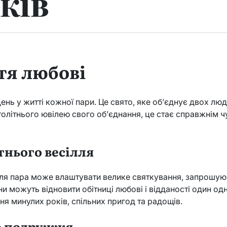
ків
тя любові
ень у житті кожної пари. Це свято, яке об’єднує двох люд
олітнього ювілею свого об’єднання, це стає справжнім 
тнього весілля
лля пара може влаштувати велике святкування, запрошуючи
ни можуть відновити обітниці любові і відданості один о
ня минулих років, спільних пригод та радощів.
о подружжя