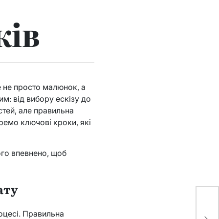
ків
 не просто малюнок, а
м: від вибору ескізу до
стей, але правильна
ремо ключові кроки, які
ого впевнено, щоб
ату
Ма
Пр
оцесі. Правильна