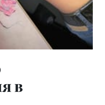
о
я в