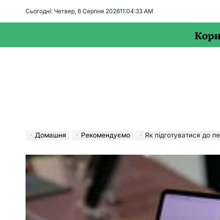
Перейти
Сьогодні: Четвер, 6 Серпня 2026
11
:
04
:
34
AM
до
вмісту
Кори
Домашня
Рекомендуємо
Як підготуватися до першог