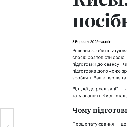
посіб
3 Вересня 2025
admin
Рішення зробити татуюв
спосіб розповісти свою 
підготовки до сеансу. К
підготовка допоможе зро
зроблять Ваше перше тат
Від ідеї до реалізації 
татуювання в Києві стал
Чому підготов
Перше татуювання — це н