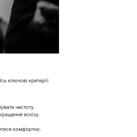
сь ключові критерії:
мувати чистоту.
кращення ескізу.
метеся комфортно.