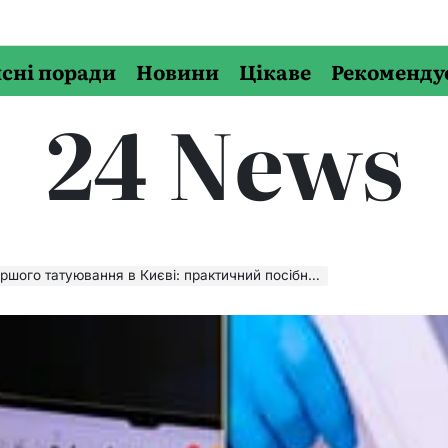
сні поради
Новини
Цікаве
Рекоменду
24 News
о татуювання в Києві: практичний посібник для новачків