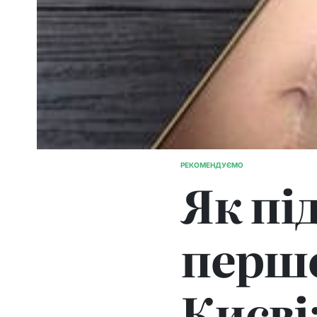
РЕКОМЕНДУЄМО
ОПУБЛІКУВАТИ
Як пі
У
першо
Києві