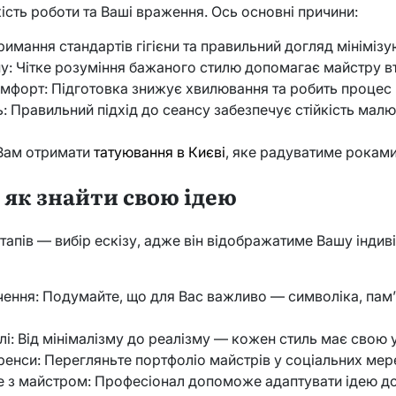
кість роботи та Ваші враження. Ось основні причини:
римання стандартів гігієни та правильний догляд мінімізу
ну: Чітке розуміння бажаного стилю допомагає майстру в
мфорт: Підготовка знижує хвилювання та робить процес
ь: Правильний підхід до сеансу забезпечує стійкість малю
 Вам отримати
татуювання в Києві
, яке радуватиме роками
 як знайти свою ідею
тапів — вибір ескізу, адже він відображатиме Вашу індиві
чення: Подумайте, що для Вас важливо — символіка, пам’
лі: Від мінімалізму до реалізму — кожен стиль має свою у
ренси: Перегляньте портфоліо майстрів у соціальних мер
 з майстром: Професіонал допоможе адаптувати ідею д