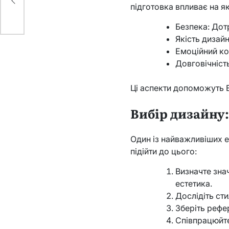
підготовка впливає на я
Безпека: Дот
Якість дизай
Емоційний ко
Довговічніст
Ці аспекти допоможуть
Вибір дизайну:
Один із найважливіших е
підійти до цього:
Визначте зна
естетика.
Дослідіть сти
Зберіть рефе
Співпрацюйте