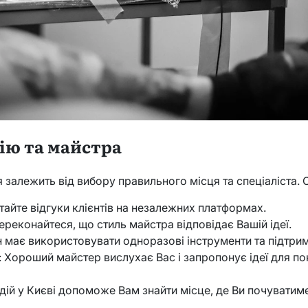
ію та майстра
 залежить від вибору правильного місця та спеціаліста. О
итайте відгуки клієнтів на незалежних платформах.
ереконайтеся, що стиль майстра відповідає Вашій ідеї.
он має використовувати одноразові інструменти та підтри
: Хороший майстер вислухає Вас і запропонує ідеї для по
удій у Києві допоможе Вам знайти місце, де Ви почувати