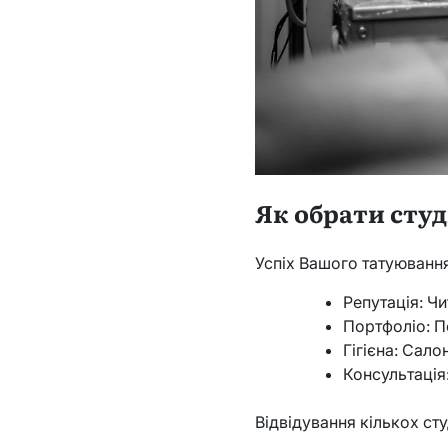
Як обрати студ
Успіх Вашого татуювання
Репутація: Ч
Портфоліо: П
Гігієна: Сал
Консультація
Відвідування кількох ст