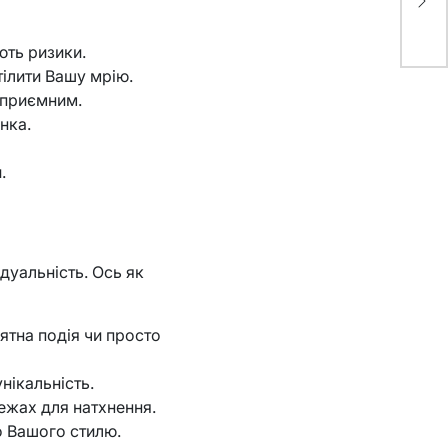
Ст
ють ризики.
тілити Вашу мрію.
 приємним.
нка.
.
дуальність. Ось як
ятна подія чи просто
нікальність.
ежах для натхнення.
о Вашого стилю.