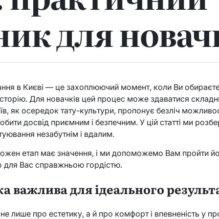
ник для новач
ання в Києві — це захоплюючий момент, коли Ви обираєте
історію. Для новачків цей процес може здаватися складни
иїв, як осередок тату-культури, пропонує безліч можливо
бити досвід приємним і безпечним. У цій статті ми розбе
уювання незабутнім і вдалим.
— кожен етап має значення, і ми допоможемо Вам пройти й
о для Вас справжньою гордістю.
ка важлива для ідеального результ
е лише про естетику, а й про комфорт і впевненість у пр