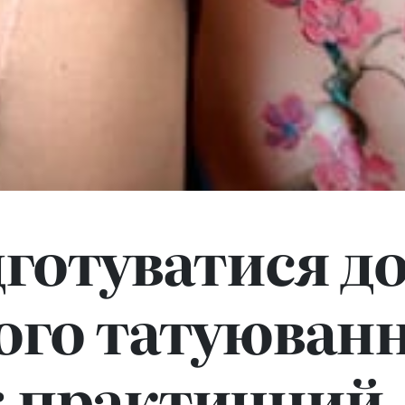
дготуватися д
го татуюванн
: практичний