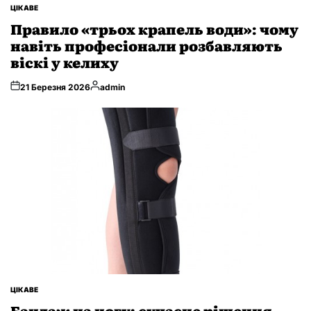
ОПУБЛІКУВАТИ
ЦІКАВЕ
У
Правило «трьох крапель води»: чому
навіть професіонали розбавляють
віскі у келиху
Опубліковано
21 Березня 2026
admin
ОПУБЛІКУВАТИ
ЦІКАВЕ
У
Бандаж на ногу: сучасне рішення