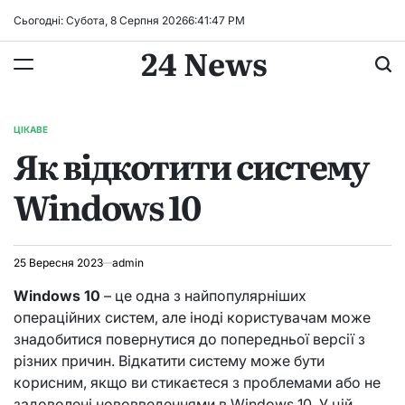
Перейти
Сьогодні: Субота, 8 Серпня 2026
6
:
41
:
47
PM
до
24 News
вмісту
ЦІКАВЕ
ОПУБЛІКУВАТИ
Як відкотити систему
У
Windows 10
25 Вересня 2023
admin
Windows 10
– це одна з найпопулярніших
операційних систем, але іноді користувачам може
знадобитися повернутися до попередньої версії з
різних причин. Відкатити систему може бути
корисним, якщо ви стикаєтеся з проблемами або не
задоволені нововведеннями в Windows 10. У цій