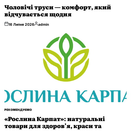
У
Чоловічі труси — комфорт, який
відчувається щодня
Опубліковано
16 Липня 2026
admin
ОПУБЛІКУВАТИ
РЕКОМЕНДУЄМО
У
«Рослина Карпат»: натуральні
товари для здоров’я, краси та