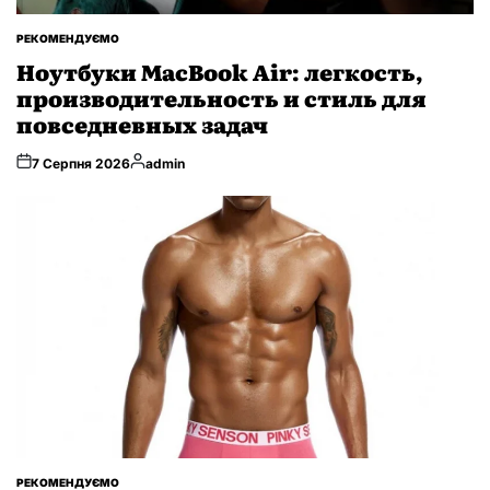
ОПУБЛІКУВАТИ
РЕКОМЕНДУЄМО
У
Ноутбуки MacBook Air: легкость,
производительность и стиль для
повседневных задач
Опубліковано
7 Серпня 2026
admin
ОПУБЛІКУВАТИ
РЕКОМЕНДУЄМО