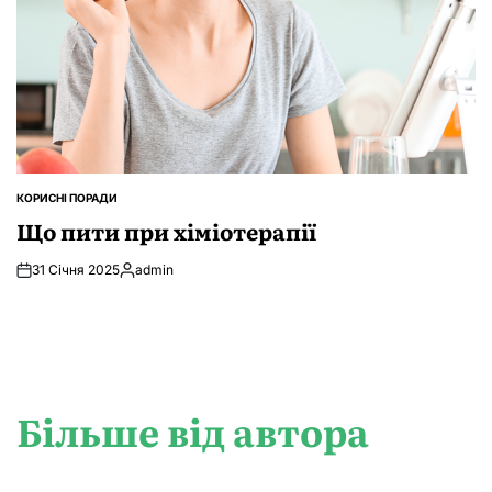
КОРИСНІ ПОРАДИ
ОПУБЛІКУВАТИ
У
Що пити при хіміотерапії
31 Січня 2025
admin
Опубліковано
Більше від автора