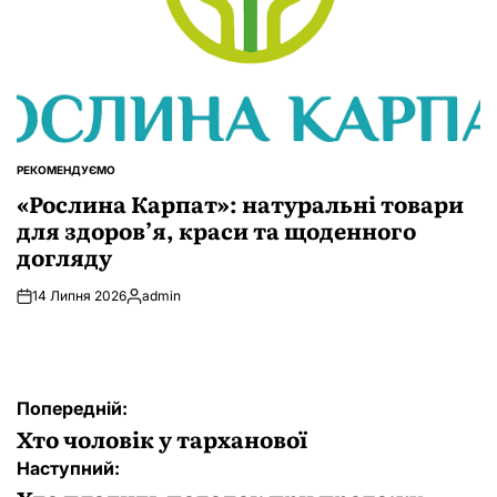
РЕКОМЕНДУЄМО
ОПУБЛІКУВАТИ
У
«Рослина Карпат»: натуральні товари
для здоров’я, краси та щоденного
догляду
14 Липня 2026
admin
Опубліковано
Навігація
Попередній:
записів
Хто чоловік у тарханової
Наступний: