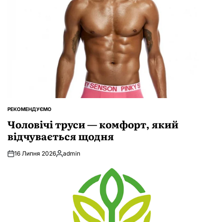
РЕКОМЕНДУЄМО
ОПУБЛІКУВАТИ
У
Чоловічі труси — комфорт, який
відчувається щодня
16 Липня 2026
admin
Опубліковано