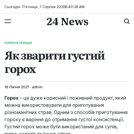
Перейти
Сьогодні: П’ятниця, 7 Серпня 2026
6
:
40
:
39
AM
до
24 News
вмісту
КОРИСНІ ПОРАДИ
ОПУБЛІКУВАТИ
Як зварити густий
У
горох
16 Липня 2021
admin
Горох
– це дуже корисний і поживний продукт, який
можна використовувати для приготування
різноманітних страв. Одним з способів приготування
гороху є варіння до отримання густої консистенції.
Густий горох може бути використаний для супів,
пюре, салатів та інших страв.