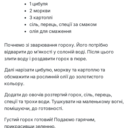
1 цибуля
2 моркви
3 картоплі
сіль, перець, спеції за смаком
олія для смаження
Почнемо зі зварювання гороху. Його потрібно
відварити до м’якості у солоній воді. Після цього
злити воду і роздавити горох в пюре.
Далі нарізати цибулю, моркву та картоплю та
обсмажити на рослинній олії до золотистого
кольору.
Додати до овочів розтертий горох, сіль, перець,
спеції та трохи води. Тушкувати на маленькому вогні,
помішуючи, до готовності.
Густий горох готовий! Подаємо гарячим,
прикрасивши зеленню.