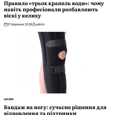
У
Правило «трьох крапель води»: чому
навіть професіонали розбавляють
віскі у келиху
21 Березня 2026
admin
Опубліковано
ЦІКАВЕ
ОПУБЛІКУВАТИ
У
Бандаж на ногу: сучасне рішення для
відновлення та підтримки