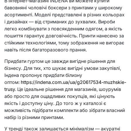
В інтернет-магазині INDENA ви можете купити
бавовняні чоловічі боксери з принтами у широкому
асортименті. Моделі представлені в різних кольорах
і дизайнах — від стриманих до зухвалих. Вироби
легко комбінувати з повсякденним одягом, а якість
пошиття гарантує довговічність. Принти нанесено за
стійкими технологіями, тому зображення не вигорає
навіть після багаторазового прання.
Придбати гуртом це завжди вигідне рішення для
бізнесу. Для тих, хто шукає вигідні умови закупівлі,
Індена пропонує придбати білизну
оптом:
https://indena.com.ua/ua/g20617534-muzhskie-
trusy
. Це ідеальне рішення для магазинів, шоурумів
або просто для ощадливих покупців, які цінують
якість і доступну ціну. До того ж у каталозі є
можливість підібрати комплекти або зібрати власний
набір із різними принтами.
У тренді також залишається мінімалізм — акуратні