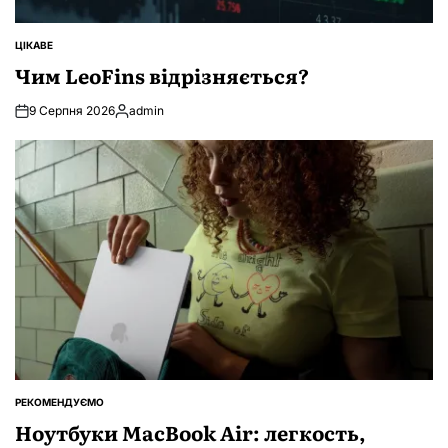
ЦІКАВЕ
ОПУБЛІКУВАТИ
У
Чим LeoFins відрізняється?
9 Серпня 2026
admin
Опубліковано
РЕКОМЕНДУЄМО
ОПУБЛІКУВАТИ
У
Ноутбуки MacBook Air: легкость,