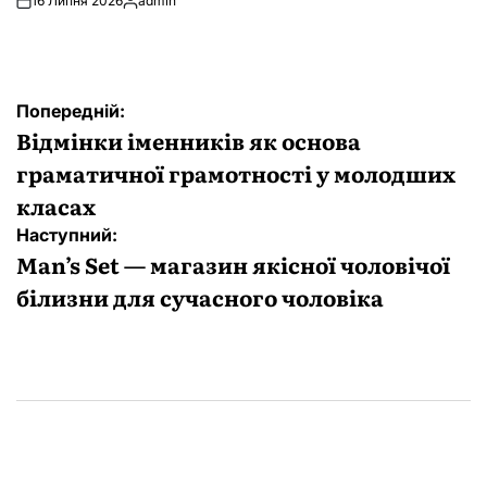
16 Липня 2026
admin
Опубліковано
Навігація
Попередній:
записів
Відмінки іменників як основа
граматичної грамотності у молодших
класах
Наступний:
Man’s Set — магазин якісної чоловічої
білизни для сучасного чоловіка