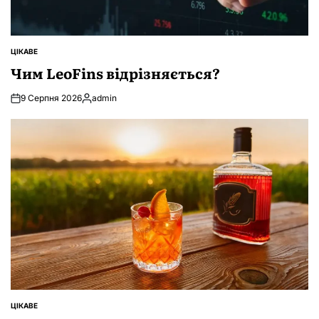
ЦІКАВЕ
ОПУБЛІКУВАТИ
У
Чим LeoFins відрізняється?
9 Серпня 2026
admin
Опубліковано
ЦІКАВЕ
ОПУБЛІКУВАТИ