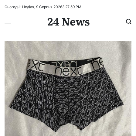
Перейти
Сьогодні: Неділя, 9 Серпня 2026
3
:
28
:
00
PM
до
24 News
вмісту