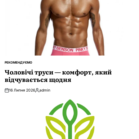
РЕКОМЕНДУЄМО
ОПУБЛІКУВАТИ
У
Чоловічі труси — комфорт, який
відчувається щодня
16 Липня 2026
admin
Опубліковано