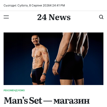
Перейти
Сьогодні: Субота, 8 Серпня 2026
4
:
24
:
42
PM
до
24 News
вмісту
РЕКОМЕНДУЄМО
ОПУБЛІКУВАТИ
Man’s Set — магазин
У