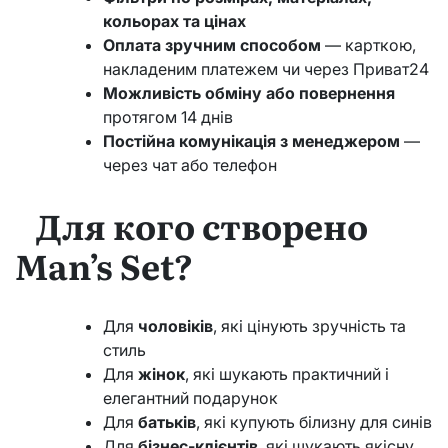
кольорах та цінах
Оплата зручним способом
— карткою,
накладеним платежем чи через Приват24
Можливість обміну або повернення
протягом 14 днів
Постійна комунікація з менеджером
—
через чат або телефон
Для кого створено
Man’s Set?
Для
чоловіків
, які цінують зручність та
стиль
Для
жінок
, які шукають практичний і
елегантний подарунок
Для
батьків
, які купують білизну для синів
Для
бізнес-клієнтів
, які шукають якісну