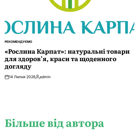
РЕКОМЕНДУЄМО
ОПУБЛІКУВАТИ
У
«Рослина Карпат»: натуральні товари
для здоров’я, краси та щоденного
догляду
14 Липня 2026
admin
Опубліковано
Більше від автора