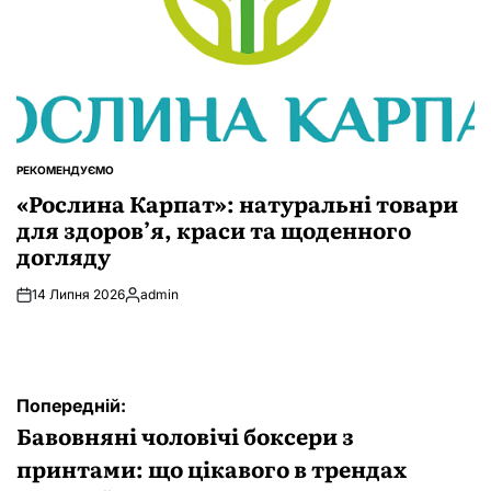
РЕКОМЕНДУЄМО
ОПУБЛІКУВАТИ
У
«Рослина Карпат»: натуральні товари
для здоров’я, краси та щоденного
догляду
14 Липня 2026
admin
Опубліковано
Навігація
Попередній:
записів
Бавовняні чоловічі боксери з
принтами: що цікавого в трендах