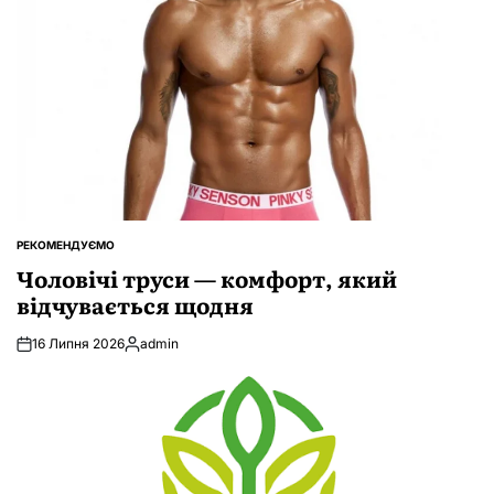
РЕКОМЕНДУЄМО
ОПУБЛІКУВАТИ
У
Чоловічі труси — комфорт, який
відчувається щодня
16 Липня 2026
admin
Опубліковано