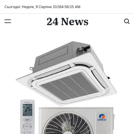
Перейти
Сьогодні: Неділя, 9 Серпня 2026
4
:
56
:
26
AM
до
24 News
вмісту