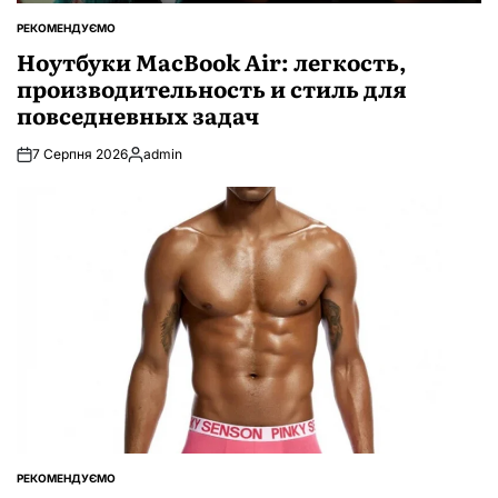
РЕКОМЕНДУЄМО
ОПУБЛІКУВАТИ
У
Ноутбуки MacBook Air: легкость,
производительность и стиль для
повседневных задач
7 Серпня 2026
admin
Опубліковано
РЕКОМЕНДУЄМО
ОПУБЛІКУВАТИ