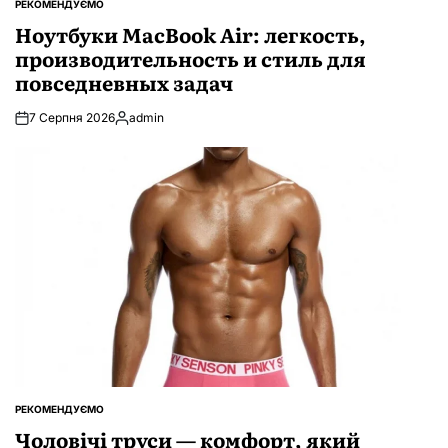
РЕКОМЕНДУЄМО
ОПУБЛІКУВАТИ
У
Ноутбуки MacBook Air: легкость,
производительность и стиль для
повседневных задач
7 Серпня 2026
admin
Опубліковано
РЕКОМЕНДУЄМО
ОПУБЛІКУВАТИ
У
Чоловічі труси — комфорт, який