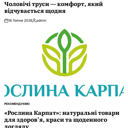
У
Чоловічі труси — комфорт, який
відчувається щодня
16 Липня 2026
admin
Опубліковано
РЕКОМЕНДУЄМО
ОПУБЛІКУВАТИ
У
«Рослина Карпат»: натуральні товари
для здоров’я, краси та щоденного
догляду