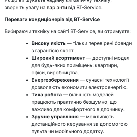
Якщо ви шукаєте надійну кліматичну техніку,
зверніть увагу на
варіанти
від BT-Service.
Переваги кондиціонерів від BT-Service
Вибираючи техніку на сайті BT-Service, ви отримуєте:
Високу якість
— тільки перевірені бренди
з гарантією якості.
Широкий асортимент
— доступні моделі
для будь-яких приміщень: квартири,
офіси, виробництва.
Енергозбереження
— сучасні технології
дозволяють економити електроенергію.
Тиха робота
— більшість моделей
працюють практично безшумно, що
важливо для комфортного відпочинку.
Зручне управління
— можливість
дистанційного керування за допомогою
пульта чи мобільного додатку.