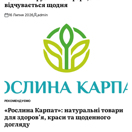
відчувається щодня
16 Липня 2026
admin
Опубліковано
РЕКОМЕНДУЄМО
ОПУБЛІКУВАТИ
У
«Рослина Карпат»: натуральні товари
для здоров’я, краси та щоденного
догляду