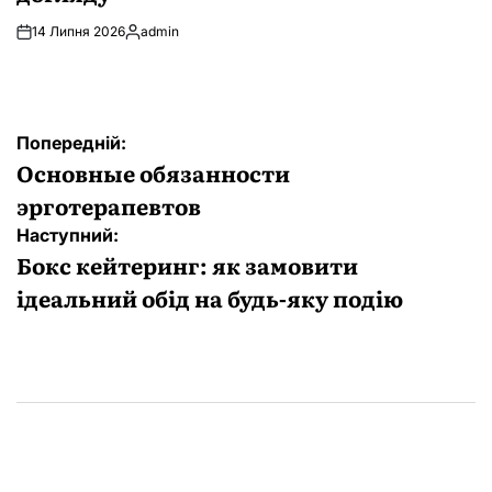
14 Липня 2026
admin
Опубліковано
Навігація
Попередній:
записів
Основные обязанности
эрготерапевтов
Наступний:
Бокс кейтеринг: як замовити
ідеальний обід на будь-яку подію