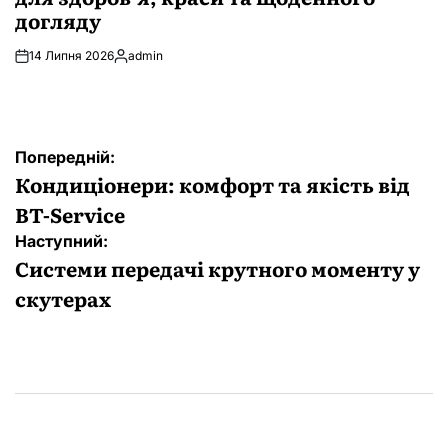
догляду
14 Липня 2026
admin
Опубліковано
Навігація
Попередній:
записів
Кондиціонери: комфорт та якість від
BT-Service
Наступний:
Системи передачі крутного моменту у
скутерах