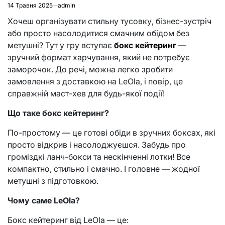
14 Травня 2025
admin
Хочеш організувати стильну тусовку, бізнес-зустріч
або просто насолодитися смачним обідом без
метушні? Тут у гру вступає
бокс кейтеринг
—
зручний формат харчування, який не потребує
заморочок. До речі, можна легко зробити
замовлення з доставкою на LeOla, і повір, це
справжній маст-хев для будь-якої події!
Що таке бокс кейтеринг?
По-простому — це готові обіди в зручних боксах, які
просто відкрив і насолоджуєшся. Забудь про
громіздкі ланч-бокси та нескінченні лотки! Все
компактно, стильно і смачно. І головне — жодної
метушні з підготовкою.
Чому саме LeOla?
Бокс кейтеринг від LeOla — це: