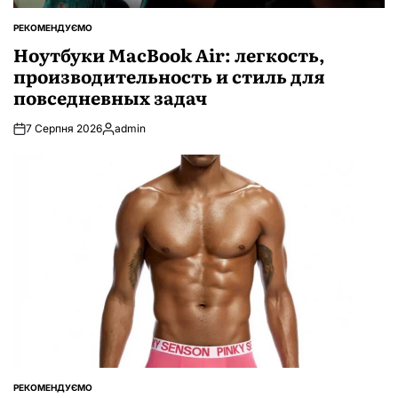
РЕКОМЕНДУЄМО
ОПУБЛІКУВАТИ
У
Ноутбуки MacBook Air: легкость,
производительность и стиль для
повседневных задач
7 Серпня 2026
admin
Опубліковано
РЕКОМЕНДУЄМО
ОПУБЛІКУВАТИ