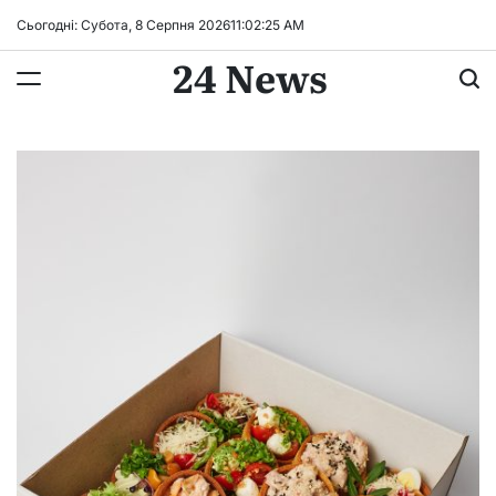
Перейти
Сьогодні: Субота, 8 Серпня 2026
11
:
02
:
26
AM
до
24 News
вмісту