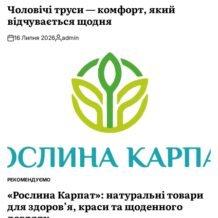
У
Чоловічі труси — комфорт, який
відчувається щодня
16 Липня 2026
admin
Опубліковано
РЕКОМЕНДУЄМО
ОПУБЛІКУВАТИ
У
«Рослина Карпат»: натуральні товари
для здоров’я, краси та щоденного
догляду