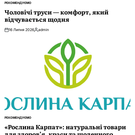
РЕКОМЕНДУЄМО
ОПУБЛІКУВАТИ
У
Чоловічі труси — комфорт, який
відчувається щодня
16 Липня 2026
admin
Опубліковано
РЕКОМЕНДУЄМО
ОПУБЛІКУВАТИ
У
«Рослина Карпат»: натуральні товари
для здоров’я, краси та щоденного