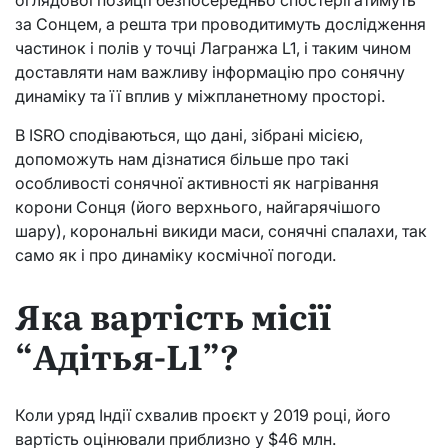
за Сонцем, а решта три проводитимуть дослідження
частинок і полів у точці Лагранжа L1, і таким чином
доставляти нам важливу інформацію про сонячну
динаміку та її вплив у міжпланетному просторі.
В ISRO сподіваються, що дані, зібрані місією,
допоможуть нам дізнатися більше про такі
особливості сонячної активності як нагрівання
корони Сонця (його верхнього, найгарячішого
шару), корональні викиди маси, сонячні спалахи, так
само як і про динаміку космічної погоди.
Яка вартість місії
“Адітья-L1”?
Коли уряд Індії схвалив проєкт у 2019 році, його
вартість оцінювали приблизно у $46 млн.