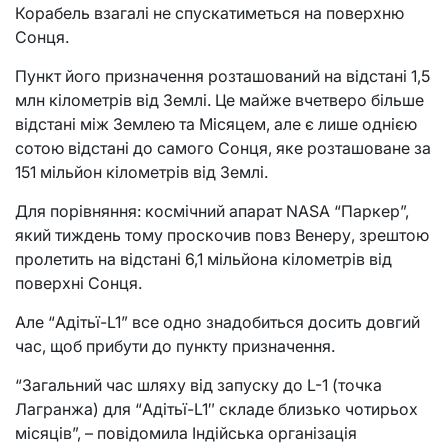
Корабель взагалі не спускатиметься на поверхню
Сонця.
Пункт його призначення розташований на відстані 1,5
млн кілометрів від Землі. Це майже вчетверо більше
відстані між Землею та Місяцем, але є лише однією
сотою відстані до самого Сонця, яке розташоване за
151 мільйон кілометрів від Землі.
Для порівняння: космічний апарат NASA “Паркер”,
який тиждень тому проскочив повз Венеру, зрештою
пролетить на відстані 6,1 мільйона кілометрів від
поверхні Сонця.
Але “Адітьї-L1” все одно знадобиться досить довгий
час, щоб прибути до пункту призначення.
“Загальний час шляху від запуску до L-1 (точка
Лагранжа) для “Адітьї-L1″ складе близько чотирьох
місяців”, – повідомила Індійська організація