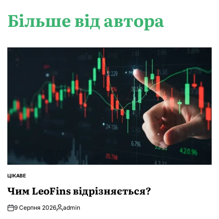
Більше від автора
ЦІКАВЕ
ОПУБЛІКУВАТИ
У
Чим LeoFins відрізняється?
9 Серпня 2026
admin
Опубліковано