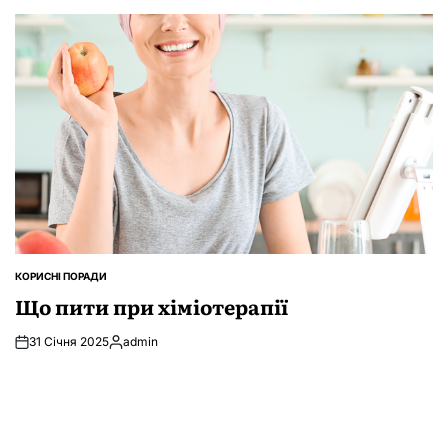
КОРИСНІ ПОРАДИ
ОПУБЛІКУВАТИ
У
Що пити при хіміотерапії
31 Січня 2025
admin
Опубліковано