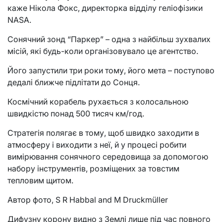
каже Нікола Фокс, директорка відділу геліофізики
NASA.
Сонячний зонд “Паркер” – одна з найбільш зухвалих
місій, які будь-коли організовувало це агентство.
Його запустили три роки тому, його мета – поступово
дедалі ближче підлітати до Сонця.
Космічний корабель рухається з колосальною
швидкістю понад 500 тисяч км/год.
Стратегія полягає в тому, щоб швидко заходити в
атмосферу і виходити з неї, й у процесі робити
вимірювання сонячного середовища за допомогою
набору інструментів, розміщених за товстим
тепловим щитом.
Автор фото, S R Habbal and M Druckmüller
Дифузну корону видно з Землі лише під час повного