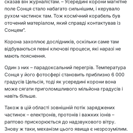
сказав він журналістам. – Усередині корони магнітне
поле Сонця стало набагато сильнішим, і керувало
рухом частинок там. Тож космічний корабель був
оточений матеріалом, який справді контактував із
Сонцем”.
Корона захоплює дослідників, оскільки саме там
відбуваються певні ключові процеси, які наразі не
мають пояснення.
Один з них – парадоксальний перегрів. Температура
Сонця у його фотосфері становить приблизно 6 000
градусів Цельсія, тоді як усередині корони вона
може сягати приголомшливого мільйона градусів і
навіть більше.
Також в цій області зовнішній потік заряджених
частинок – електронів, протонів і важких іонів –
раптово прискорюється до надзвукового вітру.
Знову ж таки, механізм цього явища є незрозумілим.