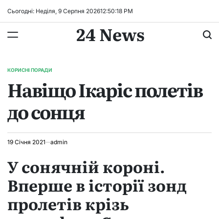
Перейти
Сьогодні: Неділя, 9 Серпня 2026
12
:
50
:
19
PM
до
24 News
вмісту
КОРИСНІ ПОРАДИ
ОПУБЛІКУВАТИ
Навіщо Ікаріс полетів
У
до сонця
19 Січня 2021
admin
У сонячній короні.
Вперше в історії зонд
пролетів крізь