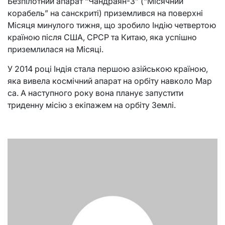
Безпілотний апарат “Чандраян-3” (“Місячний
корабель” на санскриті) приземлився на поверхні
Місяця минулого тижня, що зробило Індію четвертою
країною після США, СРСР та Китаю, яка успішно
приземлилася на Місяці.
У 2014 році Індія стала першою азійською країною,
яка вивела космічний апарат на орбіту навколо Мар
са. А наступного року вона планує запустити
триденну місію з екіпажем на орбіту Землі.