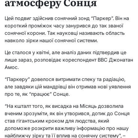
атмосферу Сонця
Цей подвиг здійснив сонячний зонд “Паркер”. Він на
короткий проміжок часу занурився до так званої
сонячної корони. Так науковці називають область
навколо зірки нашої сонячної системи.
Це сталося у квітні, але аналіз даних підтвердив це
лише зараз, розповідає кореспондент ВВС Джонатан
Амос.
“Паркеру” довелося витримати спеку та радіацію,
але завдяки цій мандрівці він отримав нові уявлення
про те, як “працює” Сонце.
“На кшталт того, як висадка на Місяць дозволила
вченим зрозуміти, як він утворився, дотик до Сонця
став гігантським кроком для людства, який
допоможе розкрити важливу інформацію про нашу
найближчу зірку та її вплив на сонячну систему”, –