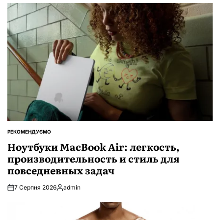
РЕКОМЕНДУЄМО
ОПУБЛІКУВАТИ
У
Ноутбуки MacBook Air: легкость,
производительность и стиль для
повседневных задач
7 Серпня 2026
admin
Опубліковано