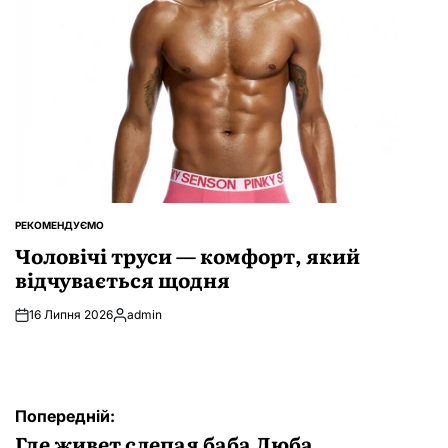
РЕКОМЕНДУЄМО
ОПУБЛІКУВАТИ
У
Чоловічі труси — комфорт, який
відчувається щодня
16 Липня 2026
admin
Опубліковано
Навігація
Попередній:
записів
Где живет слепая баба Люба