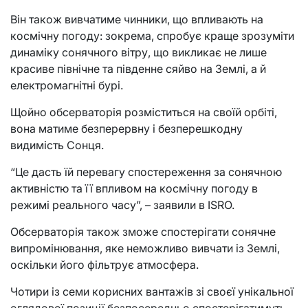
Він також вивчатиме чинники, що впливають на
космічну погоду: зокрема, спробує краще зрозуміти
динаміку сонячного вітру, що викликає не лише
красиве північне та південне сяйво на Землі, а й
електромагнітні бурі.
Щойно обсерваторія розміститься на своїй орбіті,
вона матиме безперервну і безперешкодну
видимість Сонця.
“Це дасть їй перевагу спостереження за сонячною
активністю та її впливом на космічну погоду в
режимі реального часу”, – заявили в ISRO.
Обсерваторія також зможе спостерігати сонячне
випромінювання, яке неможливо вивчати із Землі,
оскільки його фільтрує атмосфера.
Чотири із семи корисних вантажів зі своєї унікальної
оглядової позиції безпосередньо спостерігатимуть