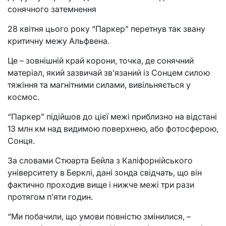
сонячного затемнення
28 квітня цього року “Паркер” перетнув так звану
критичну межу Альфвена.
Це – зовнішній край корони, точка, де сонячний
матеріал, який зазвичай зв’язаний із Сонцем силою
тяжіння та магнітними силами, вивільняється у
космос.
“Паркер” підійшов до цієї межі приблизно на відстані
13 млн км над видимою поверхнею, або фотосферою,
Сонця.
За словами Стюарта Бейла з Каліфорнійського
університету в Берклі, дані зонда свідчать, що він
фактично проходив вище і нижче межі три рази
протягом п’яти годин.
“Ми побачили, що умови повністю змінилися, –