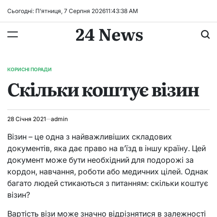
Перейти
Сьогодні: П’ятниця, 7 Серпня 2026
11
:
43
:
39
AM
до
24 News
вмісту
КОРИСНІ ПОРАДИ
ОПУБЛІКУВАТИ
Скільки коштує візин
У
28 Січня 2021
admin
Візин – це одна з найважливіших складових
документів, яка дає право на в’їзд в іншу країну. Цей
документ може бути необхідний для подорожі за
кордон, навчання, роботи або медичних цілей. Однак
багато людей стикаються з питанням: скільки коштує
візин?
Вартість візи може значно відрізнятися в залежності