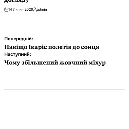
14 Липня 2026
admin
Опубліковано
Навігація
Попередній:
записів
Навіщо Ікаріс полетів до сонця
Наступний:
Чому збільшений жовчний міхур