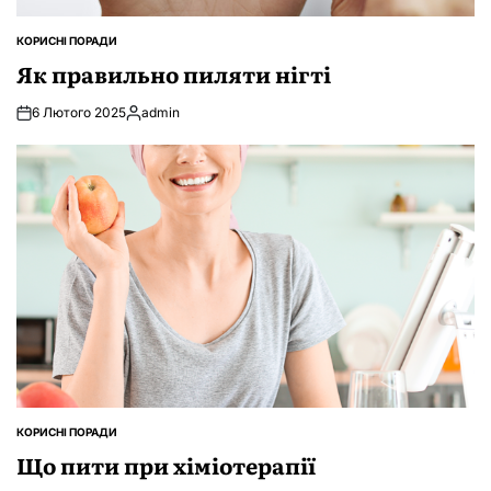
КОРИСНІ ПОРАДИ
ОПУБЛІКУВАТИ
У
Як правильно пиляти нігті
6 Лютого 2025
admin
Опубліковано
КОРИСНІ ПОРАДИ
ОПУБЛІКУВАТИ
У
Що пити при хіміотерапії