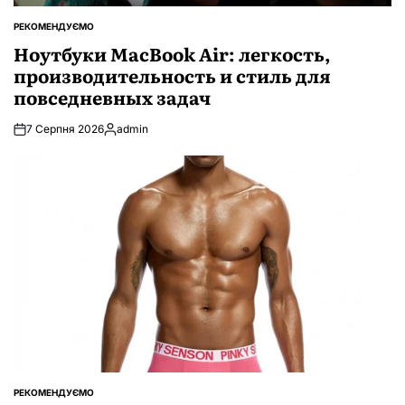
РЕКОМЕНДУЄМО
ОПУБЛІКУВАТИ
У
Ноутбуки MacBook Air: легкость,
производительность и стиль для
повседневных задач
7 Серпня 2026
admin
Опубліковано
РЕКОМЕНДУЄМО
ОПУБЛІКУВАТИ