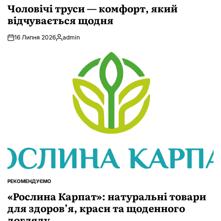
У
Чоловічі труси — комфорт, який
відчувається щодня
16 Липня 2026
admin
Опубліковано
РЕКОМЕНДУЄМО
ОПУБЛІКУВАТИ
У
«Рослина Карпат»: натуральні товари
для здоров’я, краси та щоденного
догляду