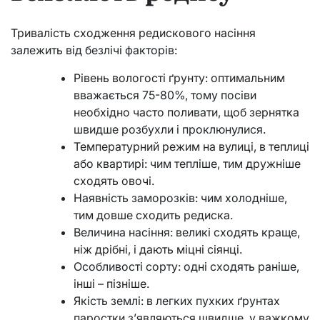
Тривалість сходження редискового насіння
залежить від безлічі факторів:
Рівень вологості ґрунту: оптимальним
вважається 75-80%, тому посіви
необхідно часто поливати, щоб зернятка
швидше розбухли і проклюнулися.
Температурний режим на вулиці, в теплиці
або квартирі: чим тепліше, тим дружніше
сходять овочі.
Наявність заморозків: чим холодніше,
тим довше сходить редиска.
Величина насіння: великі сходять краще,
ніж дрібні, і дають міцні сіянці.
Особливості сорту: одні сходять раніше,
інші – пізніше.
Якість землі: в легких пухких ґрунтах
паростки з’являються швидше, у важкому