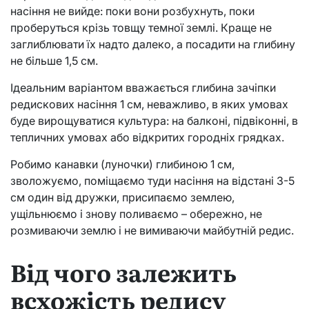
насіння не вийде: поки вони розбухнуть, поки
проберуться крізь товщу темної землі. Краще не
заглиблювати їх надто далеко, а посадити на глибину
не більше 1,5 см.
Ідеальним варіантом вважається глибина зачіпки
редискових насіння 1 см, неважливо, в яких умовах
буде вирощуватися культура: на балконі, підвіконні, в
тепличних умовах або відкритих городніх грядках.
Робимо канавки (луночки) глибиною 1 см,
зволожуємо, поміщаємо туди насіння на відстані 3-5
см один від дружки, присипаємо землею,
ущільнюємо і знову поливаємо – обережно, не
розмиваючи землю і не вимиваючи майбутній редис.
Від чого залежить
всхожість редису