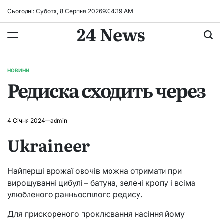
Перейти
Сьогодні: Субота, 8 Серпня 2026
9
:
04
:
20
AM
до
24 News
вмісту
НОВИНИ
ОПУБЛІКУВАТИ
Редиска сходить через
У
4 Січня 2024
admin
Ukraineer
Найперші врожаї овочів можна отримати при
вирощуванні цибулі – батуна, зелені кропу і всіма
улюбленого ранньоспілого редису.
Для прискореного проклювання насіння йому