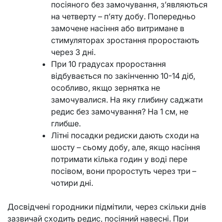
посіяного без замочування, з’являються
на четверту – п’яту добу. Попередньо
замочене насіння або витримане в
стимуляторах зростання проростають
через 3 дні.
При 10 градусах проростання
відбувається по закінченню 10-14 діб,
особливо, якщо зернятка не
замочувалися. На яку глибину саджати
редис без замочування? На 1 см, не
глибше.
Літні посадки редиски дають сходи на
шосту – сьому добу, але, якщо насіння
потримати кілька годин у воді пере
посівом, вони проростуть через три –
чотири дні.
Досвідчені городники підмітили, через скільки днів
зазвичай сходить редис, посіяний навесні. При