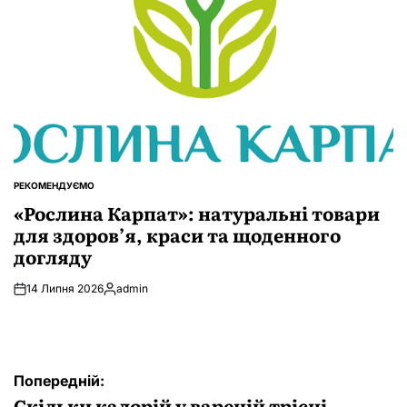
РЕКОМЕНДУЄМО
ОПУБЛІКУВАТИ
У
«Рослина Карпат»: натуральні товари
для здоров’я, краси та щоденного
догляду
14 Липня 2026
admin
Опубліковано
Навігація
Попередній:
записів
Скільки калорій у вареній трісці