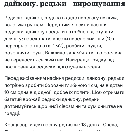
дайкону, редьки – вирощування
Редиска, дайкон, редька віддає перевагу пухким,
вологим грунтам. Перед тим, як сіяти насіння
редиски, дайкону і редьки потрібно підготувати
ділянку: перекопати, внести перепрілий гній (10 л
перепрілого гною на 1 м2), розбити грудки,
розрівняти грунт. Важливо запам’ятати, що рослина
не переносить свіжий гній. Найкраще грядку під
посів ранньої редиски підготувати восени.
Перед висіванням насіння редиски, дайкону, редьки
потрібно зробити борозни глибиною 1 см, на відстані
10 см одна від одної і добре їх полити. Щоб отримати
багатий врожай редиски,дайкону, редьки
дотримуйтесь щорічної сівозміни та сумісництва на
грядці.
Кращі сорти для посіву редиски : 18 денка, Спека,