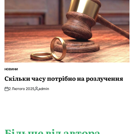
НОВИНИ
ОПУБЛІКУВАТИ
У
Скільки часу потрібно на розлучення
2 Лютого 2025
admin
Опубліковано
Більше від автора