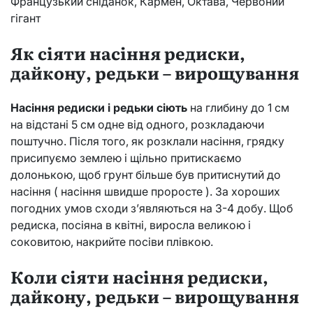
Французький сніданок, Кармен, Октава, Червоний
гігант
Як сіяти насіння редиски,
дайкону, редьки – вирощування
Насіння редиски і редьки сіють
на глибину до 1 см
на відстані 5 см одне від одного, розкладаючи
поштучно. Після того, як розклали насіння, грядку
присипуємо землею і щільно притискаємо
долонькою, щоб грунт більше був притиснутий до
насіння ( насіння швидше проросте ). За хороших
погодних умов сходи з’являються на 3-4 добу. Щоб
редиска, посіяна в квітні, виросла великою і
соковитою, накрийте посіви плівкою.
Коли сіяти насіння редиски,
дайкону, редьки – вирощування