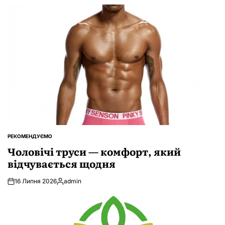
РЕКОМЕНДУЄМО
ОПУБЛІКУВАТИ
У
Чоловічі труси — комфорт, який
відчувається щодня
16 Липня 2026
admin
Опубліковано