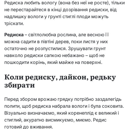
Редиска любить вологу (вона без неї не росте), тільки
не перестарайтеся в кінці дозрівання редиски, від
надлишку вологи у грунті стиглі плоди можуть
тріскати.
Редиска
– світлолюбна рослина, але весною її
можна садити в півтіні дерев, поки листя у них
остаточно не розпустилися. Зрушувати грунт
навколо редиски сапкою небажано – щоб не
пошкодити корінь, який майже на поверхні.
Коли редиску, дайкон, редьку
збирати
Перед збором врожаю грядку потрібно заздалегідь
полити, щоб редиска набрала вологи і була соковита.
Візуально визначаємо, який коренеплід є великий і
стиглий, акуратно висмикуємо, миємо. Редис
готовий до вживання.