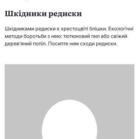
Шкідники редиски
Шкідниками редиски є хрестоцвіті блішки. Екологічні
методи боротьби з нею: тютюновий пил або свіжий
дерев’яний попіл. Посипте ним сходи редиски.