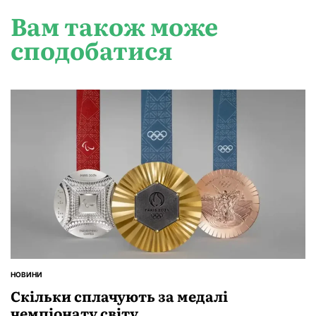
Вам також може
сподобатися
НОВИНИ
ОПУБЛІКУВАТИ
У
Скільки сплачують за медалі
чемпіонату світу