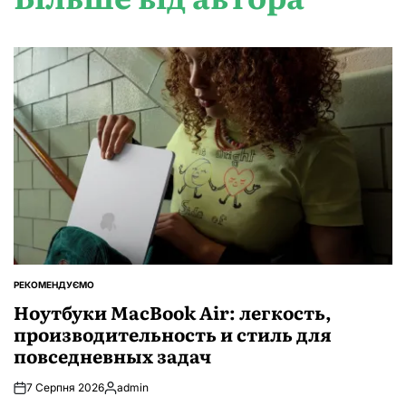
РЕКОМЕНДУЄМО
ОПУБЛІКУВАТИ
У
Ноутбуки MacBook Air: легкость,
производительность и стиль для
повседневных задач
7 Серпня 2026
admin
Опубліковано