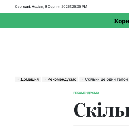
Перейти
Сьогодні: Неділя, 9 Серпня 2026
1
:
25
:
36
PM
до
вмісту
Кори
Домашня
Рекомендуємо
Скільки це один галон
РЕКОМЕНДУЄМО
ОПУБЛІКУВАТИ
Скіль
У