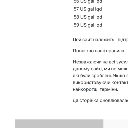
56 US gal lqd
57 US gal lqd
58 US gal lqd
59 US gal lqd
Цей сайт належить і під
Повністю наші правила і
Незважаючи на всі зусил
даному сайті, ми не мож
які були зроблені. Якщо 
використовуючи контактн
найкоротші терміни.
ця сторінка оновлювалас