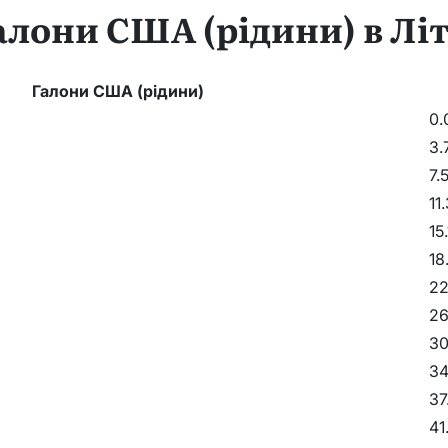
алони США (рідини) в Лі
Галони США (рідини)
0.
3.
7.
11
15
18
22
26
30
34
37
41