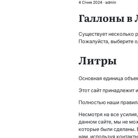
4 Січня 2024
admin
Галлоны в
Существует несколько р
Пожалуйста, выберите о
Литры
Основная единица объем
Этот сайт принадлежит 
Полностью наши правила
Несмотря на все усилия
данном сайте, мы не мо
которые были сделаны. 
нам, используя контактн