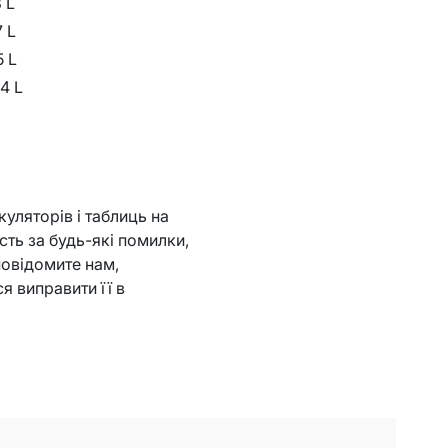
8 L
7 L
5 L
4 L
уляторів і таблиць на
сть за будь-які помилки,
повідомите нам,
я виправити її в