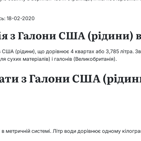
сь: 18-02-2020
я з Галони США (рідини) 
США (рідини), що дорівнює 4 квартах або 3,785 літра. Зве
я сухих матеріалів) і галонів (Великобританія).
ати з Галони США (рідин
в метричній системі. Літр води дорівнює одному кілогра