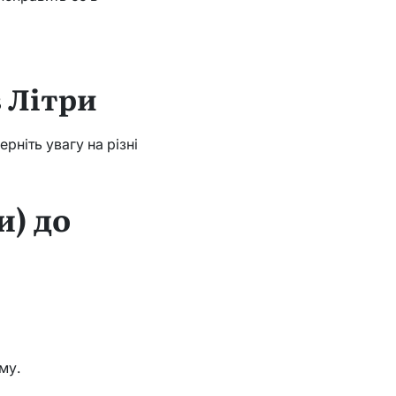
в Літри
рніть увагу на різні
и) до
му.