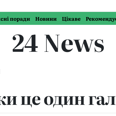
сні поради
Новини
Цікаве
Рекоменду
24 News
ки це один га