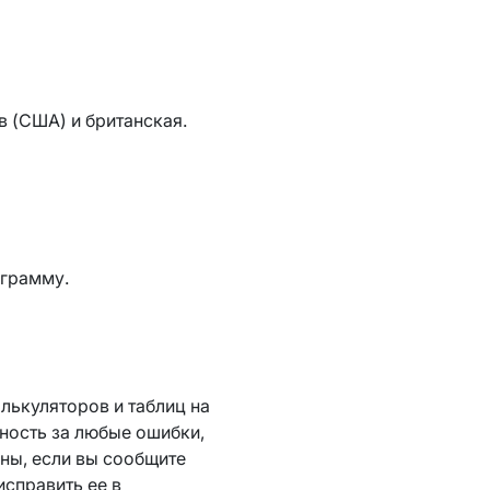
в (США) и британская.
ограмму.
лькуляторов и таблиц на
нность за любые ошибки,
рны, если вы сообщите
исправить ее в