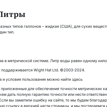
 Литры
азных типов галлонов – жидкая (США), для сухих вещест
дин тип.
а в метрической системе. Литр воды равен одному кил
и поддерживается Wight Hat Ltd. ©2003-2024.
 и условия пользования можно найти здесь
, приложенные для обеспечения точности метрических ка
жем дать полную гарантию точности или нести ответстве
Если вы заметили ошибку на сайте, то мы будем благода
ую ссылку в верхней части страницы, и мы постараемся 