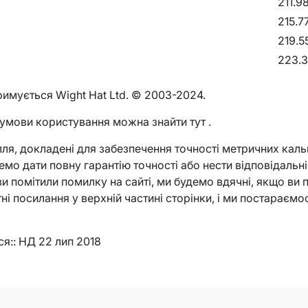
211.9
215.7
219.5
223.3
тримується Wight Hat Ltd. © 2003-2024.
 умови користування можна знайти тут .
ля, докладені для забезпечення точності метричних кальк
емо дати повну гарантію точності або нести відповідальні
ви помітили помилку на сайті, ми будемо вдячні, якщо ви 
і посилання у верхній частині сторінки, і ми постараємос
я:: НД 22 лип 2018