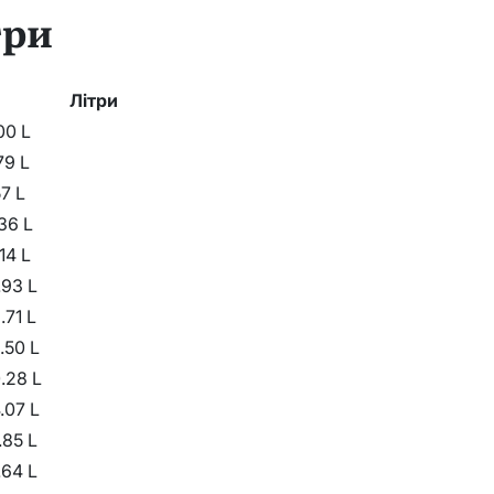
три
Літри
00 L
79 L
57 L
.36 L
.14 L
.93 L
.71 L
.50 L
.28 L
.07 L
.85 L
.64 L