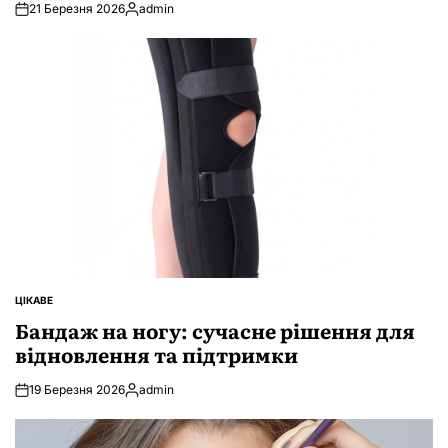
21 Березня 2026
admin
Опубліковано
ЦІКАВЕ
ОПУБЛІКУВАТИ
У
Бандаж на ногу: сучасне рішення для
відновлення та підтримки
19 Березня 2026
admin
Опубліковано