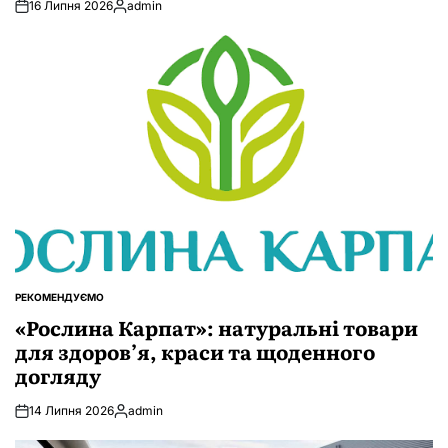
16 Липня 2026
admin
Опубліковано
РЕКОМЕНДУЄМО
ОПУБЛІКУВАТИ
У
«Рослина Карпат»: натуральні товари
для здоров’я, краси та щоденного
догляду
14 Липня 2026
admin
Опубліковано