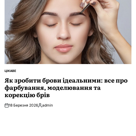
ЦІКАВЕ
ОПУБЛІКУВАТИ
У
Як зробити брови ідеальними: все про
фарбування, моделювання та
корекцію брів
18 Березня 2026
admin
Опубліковано