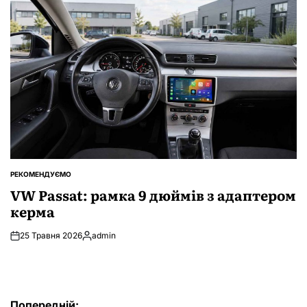
РЕКОМЕНДУЄМО
ОПУБЛІКУВАТИ
У
VW Passat: рамка 9 дюймів з адаптером
керма
25 Травня 2026
admin
Опубліковано
Навігація
Попередній: