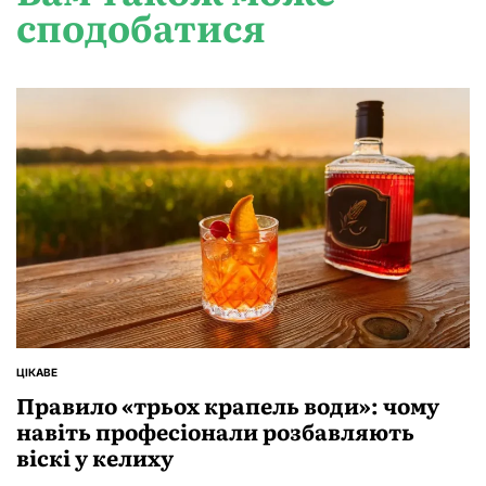
сподобатися
ЦІКАВЕ
ОПУБЛІКУВАТИ
У
Правило «трьох крапель води»: чому
навіть професіонали розбавляють
віскі у келиху