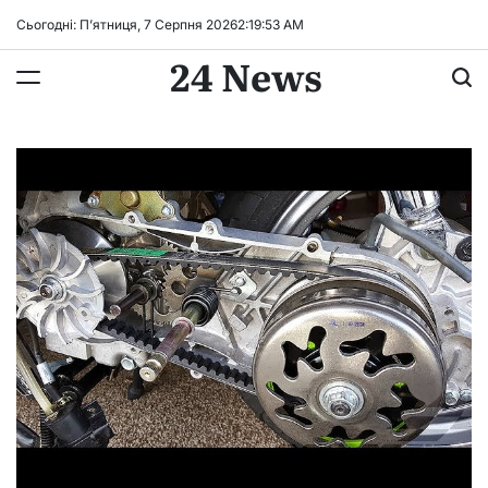
Перейти
Сьогодні: П’ятниця, 7 Серпня 2026
2
:
19
:
54
AM
до
24 News
вмісту