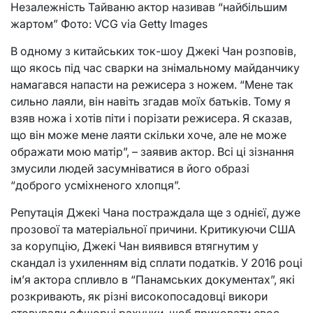
Незалежність Тайваню актор називав “найбільшим
жартом” Фото: VCG via Getty Images
В одному з китайських ток-шоу Джекі Чан розповів,
що якось під час сварки на знімальному майданчику
намагався напасти на режисера з ножем. “Мене так
сильно лаяли, він навіть згадав моїх батьків. Тому я
взяв ножа і хотів піти і порізати режисера. Я сказав,
що він може мене лаяти скільки хоче, але не може
ображати мою матір”, – заявив актор. Всі ці зізнання
змусили людей засумніватися в його образі
“доброго усміхненого хлопця”.
Репутація Джекі Чана постраждала ще з однієї, дуже
прозової та матеріальної причини. Критикуючи США
за корупцію, Джекі Чан виявився втягнутим у
скандал із ухиленням від сплати податків. У 2016 році
ім’я актора спливло в “Панамських документах”, які
розкривають, як різні високопосадовці викори
стовували офшорні рахунки, щоб приховати своє