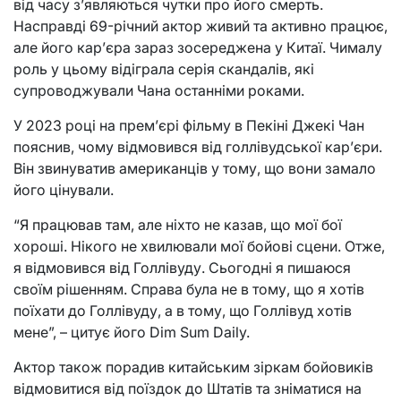
від часу з’являються чутки про його смерть.
Насправді 69-річний актор живий та активно працює,
але його кар’єра зараз зосереджена у Китаї. Чималу
роль у цьому відіграла серія скандалів, які
супроводжували Чана останніми роками.
У 2023 році на прем’єрі фільму в Пекіні Джекі Чан
пояснив, чому відмовився від голлівудської кар’єри.
Він звинуватив американців у тому, що вони замало
його цінували.
“Я працював там, але ніхто не казав, що мої бої
хороші. Нікого не хвилювали мої бойові сцени. Отже,
я відмовився від Голлівуду. Сьогодні я пишаюся
своїм рішенням. Справа була не в тому, що я хотів
поїхати до Голлівуду, а в тому, що Голлівуд хотів
мене”, – цитує його Dim Sum Daily.
Актор також порадив китайським зіркам бойовиків
відмовитися від поїздок до Штатів та зніматися на