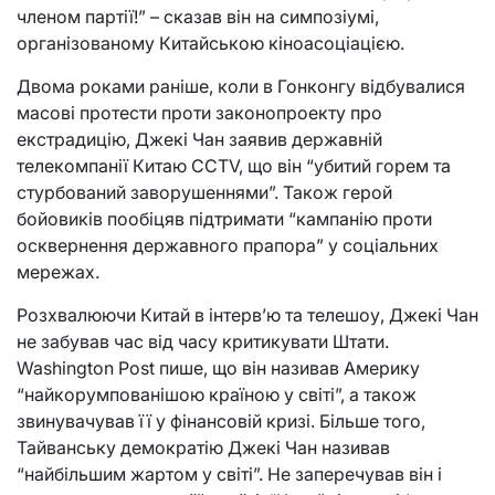
членом партії!” – сказав він на симпозіумі,
організованому Китайською кіноасоціацією.
Двома роками раніше, коли в Гонконгу відбувалися
масові протести проти законопроекту про
екстрадицію, Джекі Чан заявив державній
телекомпанії Китаю CCTV, що він “убитий горем та
стурбований заворушеннями”. Також герой
бойовиків пообіцяв підтримати “кампанію проти
осквернення державного прапора” у соціальних
мережах.
Розхвалюючи Китай в інтерв’ю та телешоу, Джекі Чан
не забував час від часу критикувати Штати.
Washington Post пише, що він називав Америку
“найкорумпованішою країною у світі”, а також
звинувачував її у фінансовій кризі. Більше того,
Тайванську демократію Джекі Чан називав
“найбільшим жартом у світі”. Не заперечував він і