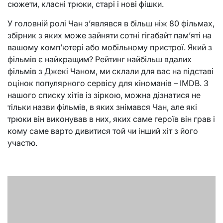
сюжети, класні трюки, старі і нові фішки.
У головній ролі Чан з’являвся в більш ніж 80 фільмах,
збірник з яких може зайняти сотні гігабайт пам’яті на
вашому комп’ютері або мобільному пристрої. Який з
фільмів є найкращим? Рейтинг найбільш вдалих
фільмів з Джекі Чаном, ми склали для вас на підставі
оцінок популярного сервісу для кіноманів – IMDB. З
нашого списку хітів із зіркою, можна дізнатися не
тільки назви фільмів, в яких знімався Чан, але які
трюки він виконував в них, яких саме героїв він грав і
кому саме варто дивитися той чи інший хіт з його
участю.