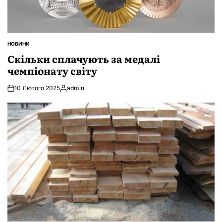
НОВИНИ
ОПУБЛІКУВАТИ
У
Скільки сплачують за медалі
чемпіонату світу
10 Лютого 2025
admin
Опубліковано