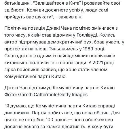
батьківщині. “Залишайтеся в Китаї і розвивайте свої
здібності. Коли ви досягнете успіху, люди самі
прийдуть вас шукати”, – заявив він.
Політична позиція Джекі Чана помітно змінилася з
того часу, як він став відомим у Голлівуді. Колись
актор підтримував демократичний рух, брав участь у
протестах на площі Тяньаньмень у 1989 році.
Сьогодні він є одним із найвідоміших поплічників
китайської політики та її пропаганди. У 2021 році
зірка бойовиків заявив, що хоче стати членом
Комуністичної партії Китаю.
Джекі Чан підтримує Комуністичну партію Китаю
Фото: Gareth Cattermole/Getty Images
“Я думаю, що Комуністична партія Китаю справді
дивовижна. Партія робить все, що вона обіцяє. Для
цього не потрібно 100 років — вона обов’язково
досягне всього за кілька десятиліть. Я хочу бути