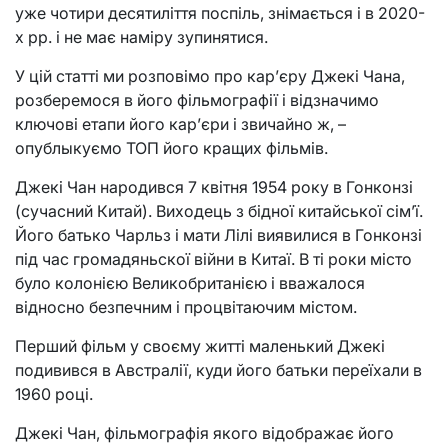
уже чотири десятиліття поспіль, знімається і в 2020-
х рр. і не має наміру зупинятися.
У цій статті ми розповімо про кар’єру Джекі Чана,
розберемося в його фільмографії і відзначимо
ключові етапи його кар’єри і звичайно ж, –
опублыкуємо ТОП його кращих фільмів.
Джекі Чан народився 7 квітня 1954 року в Гонконзі
(сучасний Китай). Виходець з бідної китайської сім’ї.
Його батько Чарльз і мати Лілі виявилися в Гонконзі
під час громадяньскої війни в Китаї. В ті роки місто
було колонією Великобританією і вважалося
відносно безпечним і процвітаючим містом.
Перший фільм у своєму житті маленький Джекі
подивився в Австралії, куди його батьки переїхали в
1960 році.
Джекі Чан, фільмографія якого відображає його