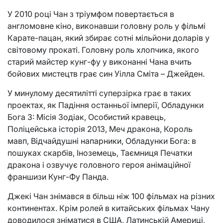
У 2010 році Чан з тріумфом повертається в
англомовне кіно, виконавши головну роль у фільмі
Карате-пацан, який збирає сотні мільйони доларів у
світовому прокаті. Головну роль хлопчика, якого
старий майстер кунг-фу у виконанні Чана вчить
бойових мистецтв грає син Уілла Сміта – Джейден.
У минулому десятилітті суперзірка грає в таких
проектах, як Падіння останньої імперії, Обладунки
Бога 3: Місія Зодіак, Особистий кравець,
Поліцейська історія 2013, Меч дракона, Король
мавп, Відчайдушні напарники, Обладунки Бога: в
пошуках скарбів, Іноземець, Таємниця Печатки
дракона і озвучує головного героя анімаційної
франшизи Кунг-Фу Панда.
Джекі Чан знімався в більш ніж 100 фільмах на різних
континентах. Крім ролей в китайських фільмах Чану
доводилося зніматися в США, Латинській Америці,