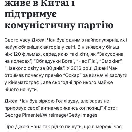
живе в Китаї і
підтримує
комуністичну партію
Свого часу Джекі Чан був одним з найпопулярніших і
найулюбленіших акторів у світі. Він знявся у більш
ніж 120 фільмах, серед яких такі хіти, як “Закусочна
на колесах”, “Обладунки Бога”, “Час Пік”, “Смокінг”,
“Навколо світу за 80 днів”. У 2016 році Джекі Чан
отримав почесну премію “Оскар” за визначні заслуги
у кінематографі, але сьогодні про нього майже
нічого не чути.
Джекі Чан був зіркою Голлівуду, але зараз не
приховує своєї антиамериканської позиції Фото:
George Pimentel/WireImage/Getty Images
Про Джекі Чана так рідко пишуть, що в мережі час