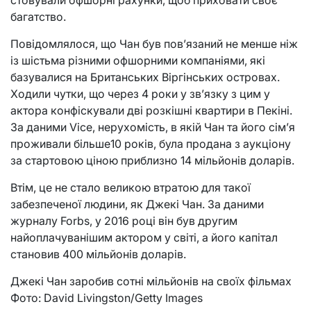
багатство.
Повідомлялося, що Чан був пов’язаний не менше ніж
із шістьма різними офшорними компаніями, які
базувалися на Британських Віргінських островах.
Ходили чутки, що через 4 роки у зв’язку з цим у
актора конфіскували дві розкішні квартири в Пекіні.
За даними Vice, нерухомість, в якій Чан та його сім’я
проживали більше10 років, була продана з аукціону
за стартовою ціною приблизно 14 мільйонів доларів.
Втім, це не стало великою втратою для такої
забезпеченої людини, як Джекі Чан. За даними
журналу Forbs, у 2016 році він був другим
найоплачуванішим актором у світі, а його капітал
становив 400 мільйонів доларів.
Джекі Чан заробив сотні мільйонів на своїх фільмах
Фото: David Livingston/Getty Images