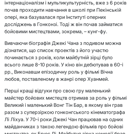
інтернаціоналізм і мультикультурність, вже з 6 років
почав проходити навчання в школі при Пекінській
опері, яка базувалася при Інституті оперних
досліджень в Гонконзі. Тоді ж він почав займатися
бойовими мистецтвами, зокрема, – кунг-фу.
Вивчаючи біографія Джекі Чана з подивом можна
дізнатися, що список проектів з його участю
починається з років, коли майбутній зірці було
всього лише 8-10 років. У кіно він дебютував в 60-і
рр., Виконавши епізодичну роль у фільмі Вічна
любов, поставленому в жанрі опер Хуанмей.
Перші кращі відгуки про свою гру маленький
майстер бойових мистецтв отримав за роль у фільмі
Великий і маленький Вонг Тін Бар, в якому він грав
разом з суперзіркою гонконгського кінематографа
Лі Ліхуа. У 70-і роки Джекі Чан працював на одних
майданчиках з такою легендою фільмів про бойові
мистецтва, як Брюс Лі. Майбутня зірка комедії брав