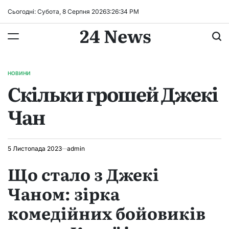
Перейти
Сьогодні: Субота, 8 Серпня 2026
3
:
26
:
35
PM
до
24 News
вмісту
НОВИНИ
ОПУБЛІКУВАТИ
Скільки грошей Джекі
У
Чан
5 Листопада 2023
admin
Що стало з Джекі
Чаном: зірка
комедійних бойовиків