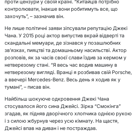
проти цензури у своїй країні. “Китайців потрібно
контролювати, інакше вони робитимуть все, що
захочуть”, – зазначив він.
Не лише політичні заяви зіпсували репутацію Джекі
Чана. У 2015 році актор випустив вкрай відверті та
скандальні мемуари, де зізнався у позашлюбних
зв’язках, пияцтві та домашньому насильстві. Актор
розповів, як за часів своєї слави їздив за кермом у
нетверезому стані. “Я весь час водив машину в
нетверезому вигляді. Вранці я розбивав свій Porsche,
а ввечері Mercedes-Benz. Весь день я ходив як у
тумані”, – писав він.
Найбільш шокуюче одкровення Джекі Чана
стосувалося його сина Джейсі. Зірка “Смокінга”
згадав, як підняв дворічного хлопчика однією рукою
і з силою жбурнув через усю кімнату. На щастя,
Джейсі впав на диван і не постраждав.