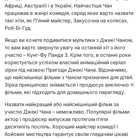
Африці, Австралії і в Україні. Найчастіше Чан
працював в жанрі комедія, серед яких варто назвати
такі хіти, як П’яний майстер, Закусочна на колесах,
Роб-Бі-Гуд.
Якщо ви хочете подивитися мультики з Джекі Чаном,
то вам варто звернути увагу на останній хіт з його
участю – Кунг-Фу Панда 3. Крім того, в останні роки
користується успіхом власний анімаційний серіал
зірки під назвою Пригоди Джекі Чана. Відзначимо,
що найсмішніші фільми з Чаном призначені для дітей.
Зірка принципово знімається і продюсує виключно ті
фільми, які підходять для домашнього перегляду.
Назвати найкращий або найсмішніший фільм за
участю Джекі Чана – неможливо. Популярні фільми
актор і продюсер випускав протягом п’яти
десятиліть поспіль. Хороший майстер комедії і
бойових мистецтва гарантує своїм глядачам цікаві