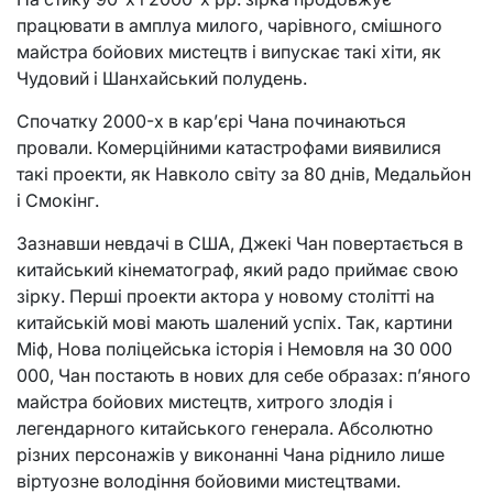
працювати в амплуа милого, чарівного, смішного
майстра бойових мистецтв і випускає такі хіти, як
Чудовий і Шанхайський полудень.
Спочатку 2000-х в кар’єрі Чана починаються
провали. Комерційними катастрофами виявилися
такі проекти, як Навколо світу за 80 днів, Медальйон
і Смокінг.
Зазнавши невдачі в США, Джекі Чан повертається в
китайський кінематограф, який радо приймає свою
зірку. Перші проекти актора у новому столітті на
китайській мові мають шалений успіх. Так, картини
Міф, Нова поліцейська історія і Немовля на 30 000
000, Чан постають в нових для себе образах: п’яного
майстра бойових мистецтв, хитрого злодія і
легендарного китайського генерала. Абсолютно
різних персонажів у виконанні Чана ріднило лише
віртуозне володіння бойовими мистецтвами.