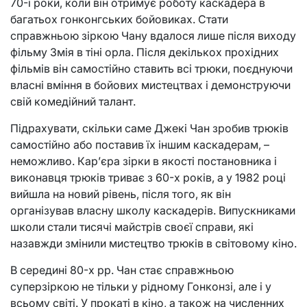
70-і роки, коли він отримує роботу каскадера в
багатьох гонконгських бойовиках. Стати
справжньою зіркою Чану вдалося лише після виходу
фільму Змія в тіні орла. Після декількох прохідних
фільмів він самостійно ставить всі трюки, поєднуючи
власні вміння в бойових мистецтвах і демонструючи
свій комедійний талант.
Підрахувати, скільки саме Джекі Чан зробив трюків
самостійно або поставив їх іншим каскадерам, –
неможливо. Кар’єра зірки в якості постановника і
виконавця трюків триває з 60-х років, а у 1982 році
вийшла на новий рівень, після того, як він
організував власну школу каскадерів. Випускниками
школи стали тисячі майстрів своєї справи, які
назавжди змінили мистецтво трюків в світовому кіно.
В середині 80-х рр. Чан стає справжньою
суперзіркою не тільки у рідному Гонконзі, але і у
всьому світі. У прокаті в кіно, а також на численних