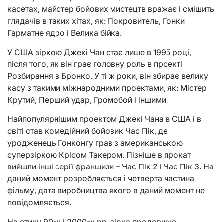
касетах, майстер бойових мистецтв вражає і смішить
глядачів в таких хітах, як: Покровитель, Гонки
Гарматне ядро ​​і Велика бійка.
У США зіркою Джекі Чан стає лише в 1995 році,
після того, як він грає головну роль в проекті
Розбирання в Бронко. У ті ж роки, він збирає велику
касу з такими міжнародними проектами, як: Містер
Крутий, Перший удар, Громобой і іншими.
Найпопулярнішим проектом Джекі Чана в США і в
світі став комедійний бойовик Час Пік, де
уродженець Гонконгу грав з американською
суперзіркою Крісом Такером. Пізніше в прокат
вийшли інші серії франшизи – Час Пік 2 і Час Пік 3. На
даний момент розробляється і четверта частина
фільму, дата виробництва якого в даний момент не
повідомляється.
На стику 90-х і 2000-х рр. зірка продовжує