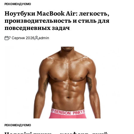
РЕКОМЕНДУЄМО
ОПУБЛІКУВАТИ
У
Ноутбуки MacBook Air: легкость,
производительность и стиль для
повседневных задач
7 Серпня 2026
admin
Опубліковано
РЕКОМЕНДУЄМО
ОПУБЛІКУВАТИ
У