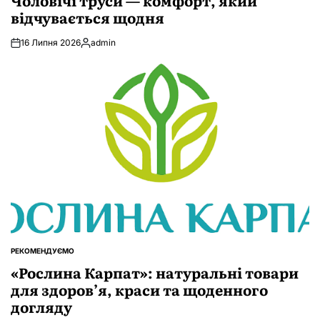
Чоловічі труси — комфорт, який
відчувається щодня
16 Липня 2026
admin
Опубліковано
РЕКОМЕНДУЄМО
ОПУБЛІКУВАТИ
У
«Рослина Карпат»: натуральні товари
для здоров’я, краси та щоденного
догляду