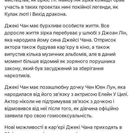
участь в таких проектах нині покійної легенди, як
Кулак люті і Вихід дракона.
Джекі Чан має бурхливе особисте життя. Все
доросле життя зірка перебуває у шлюбі з Джоан Лін,
яка народила йому сина Джейсі Чана. Отприсок
актора також будував кар’єру в кіно, а також
випустив кілька музичних альбомів, але в даний
момент більше відомий як зоряного порушника
закону, який був засуджений за зберігання
наркотиків.
Джекі Чан має позашлюбну дочку Чен Юен Лун, яка
народилася від його зв’язку з актрисою Елейн У Цилі.
Актор ніколи не підтримував зв’язок з дочкою і
відмовився від неї після того, як дівчина офіційно
заявила про свою гомосексуальність.
Нові можливості в кар’єрі Джекі Чана приходять в