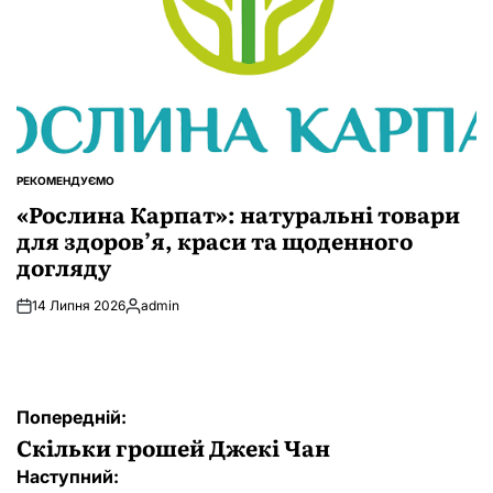
РЕКОМЕНДУЄМО
ОПУБЛІКУВАТИ
У
«Рослина Карпат»: натуральні товари
для здоров’я, краси та щоденного
догляду
14 Липня 2026
admin
Опубліковано
Навігація
Попередній:
записів
Скільки грошей Джекі Чан
Наступний: