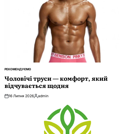
РЕКОМЕНДУЄМО
ОПУБЛІКУВАТИ
У
Чоловічі труси — комфорт, який
відчувається щодня
16 Липня 2026
admin
Опубліковано