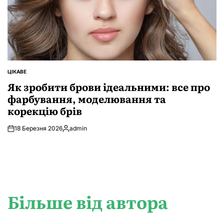
ЦІКАВЕ
ОПУБЛІКУВАТИ
У
Як зробити брови ідеальними: все про
фарбування, моделювання та
корекцію брів
18 Березня 2026
admin
Опубліковано
Більше від автора