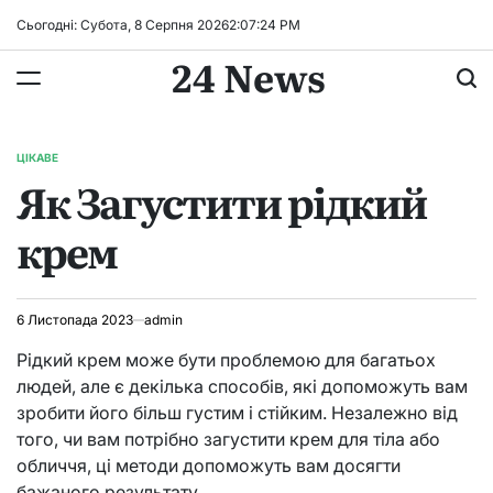
Перейти
Сьогодні: Субота, 8 Серпня 2026
2
:
07
:
24
PM
до
24 News
вмісту
ЦІКАВЕ
ОПУБЛІКУВАТИ
Як Загустити рідкий
У
крем
6 Листопада 2023
admin
Рідкий крем може бути проблемою для багатьох
людей, але є декілька способів, які допоможуть вам
зробити його більш густим і стійким. Незалежно від
того, чи вам потрібно загустити крем для тіла або
обличчя, ці методи допоможуть вам досягти
бажаного результату.