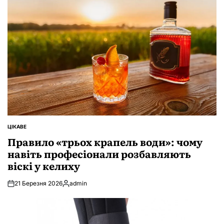
ЦІКАВЕ
ОПУБЛІКУВАТИ
У
Правило «трьох крапель води»: чому
навіть професіонали розбавляють
віскі у келиху
21 Березня 2026
admin
Опубліковано