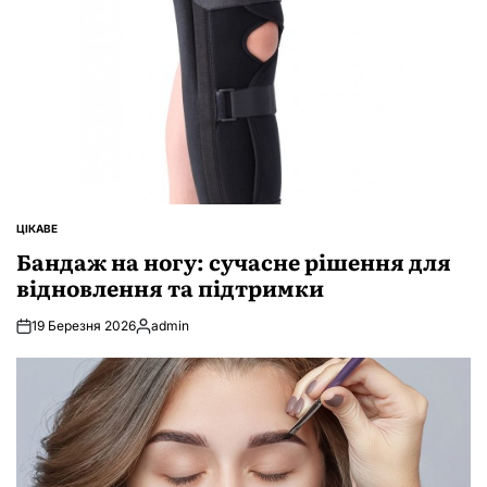
ЦІКАВЕ
ОПУБЛІКУВАТИ
У
Бандаж на ногу: сучасне рішення для
відновлення та підтримки
19 Березня 2026
admin
Опубліковано