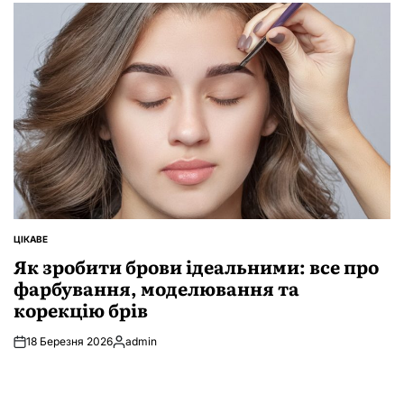
ЦІКАВЕ
ОПУБЛІКУВАТИ
У
Як зробити брови ідеальними: все про
фарбування, моделювання та
корекцію брів
18 Березня 2026
admin
Опубліковано