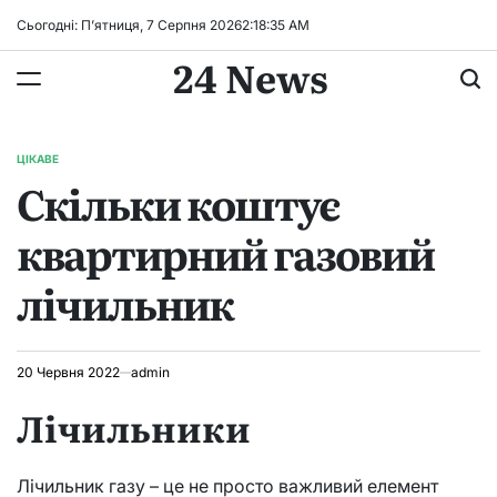
Перейти
Сьогодні: П’ятниця, 7 Серпня 2026
2
:
18
:
36
AM
до
24 News
вмісту
ЦІКАВЕ
ОПУБЛІКУВАТИ
Скільки коштує
У
квартирний газовий
лічильник
20 Червня 2022
admin
Лічильники
Лічильник газу – це не просто важливий елемент