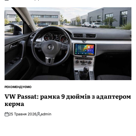
Опубліковано
РЕКОМЕНДУЄМО
ОПУБЛІКУВАТИ
У
VW Passat: рамка 9 дюймів з адаптером
керма
25 Травня 2026
admin
Опубліковано