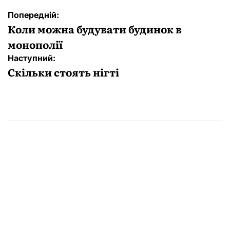
Навігація
Попередній:
записів
Коли можна будувати будинок в
монополії
Наступний:
Скільки стоять нігті