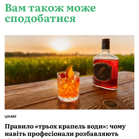
Вам також може
сподобатися
ЦІКАВЕ
ОПУБЛІКУВАТИ
У
Правило «трьох крапель води»: чому
навіть професіонали розбавляють