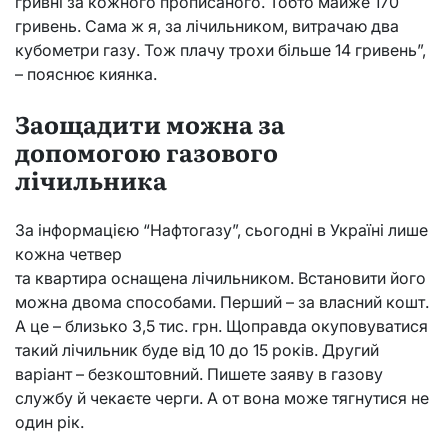
гривні за кожного прописаного. Тобто майже 170
гривень. Сама ж я, за лічильником, витрачаю два
кубометри газу. Тож плачу трохи більше 14 гривень”,
– пояснює киянка.
Заощадити можна за
допомогою газового
лічильника
За інформацією “Нафтогазу”, сьогодні в Україні лише
кожна четвер
та квартира оснащена лічильником. Встановити його
можна двома способами. Перший – за власний кошт.
А це – близько 3,5 тис. грн. Щоправда окуповуватися
такий лічильник буде від 10 до 15 років. Другий
варіант – безкоштовний. Пишете заяву в газову
службу й чекаєте черги. А от вона може тягнутися не
один рік.