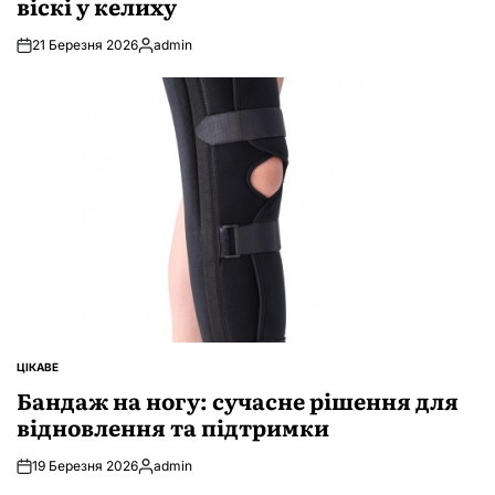
віскі у келиху
21 Березня 2026
admin
Опубліковано
ЦІКАВЕ
ОПУБЛІКУВАТИ
У
Бандаж на ногу: сучасне рішення для
відновлення та підтримки
19 Березня 2026
admin
Опубліковано