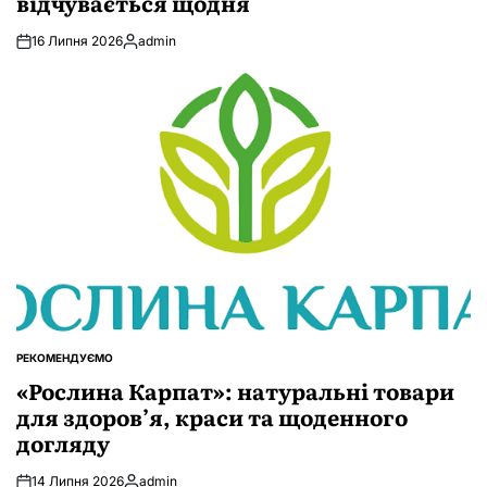
відчувається щодня
16 Липня 2026
admin
Опубліковано
РЕКОМЕНДУЄМО
ОПУБЛІКУВАТИ
У
«Рослина Карпат»: натуральні товари
для здоров’я, краси та щоденного
догляду
14 Липня 2026
admin