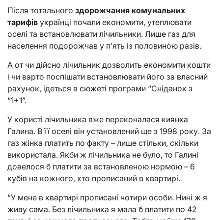
Після тотального
здорожчання комунальних
тарифів
українці почали економити, утеплювати
оселі та встановлювати лічильники. Лише газ для
населення подорожчав у п’ять із половиною разів.
А от чи дійсно лічильник дозволить економити кошти
і чи варто поспішати встановлювати його за власний
рахунок, ідеться в сюжеті програми “Сніданок з
“1+1”.
У користі лічильника вже переконалася киянка
Галина. В її оселі він установлений ще з 1998 року. За
газ жінка платить по факту – лише стільки, скільки
використала. Якби ж лічильника не було, то Галині
довелося б платити за встановленою нормою – 6
кубів на кожного, хто прописаний в квартирі.
“У мене в квартирі прописані чотири особи. Нині ж я
живу сама. Без лічильника я мала б платити по 42