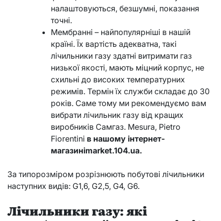
налаштовуються, безшумні, показання
точні.
Мембранні – найпопулярніші в нашій
країні. Їх вартість адекватна, такі
лічильники газу здатні витримати газ
низької якості, мають міцний корпус, не
схильні до високих температурних
режимів. Термін їх служби складає до 30
років. Саме тому ми рекомендуємо вам
вибрати лічильник газу від кращих
виробників Самгаз. Mesura, Pietro
Fiorentini
в нашому інтернет-
магазині
market.104.ua
.
За типорозміром розрізнюють побутові лічильники
наступних видів: G1,6, G2,5, G4, G6.
Лічильники газу: які