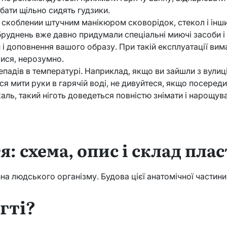
ібати щільно сидять гудзики.
 скоблении штучним манікюром сковорідок, стекол і інш
руднень вже давно придумали спеціальні миючі засоби і щі
і доповнення вашого образу. При такій експлуатації вимаг
ися, нерозумно.
падів в температурі. Наприклад, якщо ви зайшли з вулиці
я мити руки в гарячій воді, не дивуйтеся, якщо посередин
аль, такий ніготь доведеться повністю знімати і нарощув
я: схема, опис і склад пла
ина людського організму. Будова цієї анатомічної частин
гті?