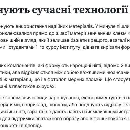
ують сучасні технології
онують використання надійних матеріалів. У минуле пішли 
і приклеювалися прямо до живої матерії звичайним клеєм
 зовнішній вигляд, який залишав бажати кращого, взагалі н
 і студентами 1-го курсу інституту, дівчата вирізали фо
их компонентів, які формують нарощені нігті, відомо 2 вид
тики, але відрізняються між собою важливими нюансами.
ті ж матеріали, що і в фотополімерних пломби. Що стосуєт
ані в пластикових зубах.
 не зовсім звичні види нарощування, експериментують з 
рхнями, наприклад, шовком, або поєднують відразу гель 
чайні нігті, гарантії не дають навіть найсміливіші майстра
 для підтримки епатажного образу або в фешн-показах. 
онкретні відповіді.