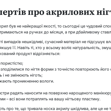
пертів про акрилових ні
крил був не найкращої якості, то сьогодні це чудовий спо
о тримаються на ручках до місяця, а при дбайливому ставле
ті випадків нешкідливі, сучасний матеріал не підсушує вл
’якшує її. Навіть ті, хто у всьому воліє натуральність, зм
кований продукт відрізняється:
пористістю;
зподілилися по нігтя форми з точністю повторюють його 
 і не змінюють ніготь;
жають проникненню вологи.
йстри радять наносити на поверхню нарощеного манікюру
ами – всі вони потраплять на вашу нігтьову пластину.
ть про те, що тривала носка акрилу шкідлива, але це не 