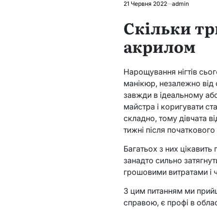
21 Червня 2022
admin
Скільки тр
акрилом
Нарощування нігтів сьог
манікюр, незалежно від 
завжди в ідеальному або
майстра і коригувати ста
складно, тому дівчата ві
тижні після початковог
Багатьох з них цікавить
занадто сильно затягну
грошовими витратами і 
З цим питанням ми прийш
справою, є профі в облас