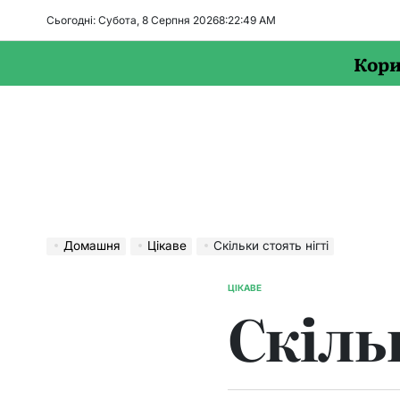
Перейти
Сьогодні: Субота, 8 Серпня 2026
8
:
22
:
50
AM
до
вмісту
Кори
Домашня
Цікаве
Скільки стоять нігті
ЦІКАВЕ
ОПУБЛІКУВАТИ
Скіль
У