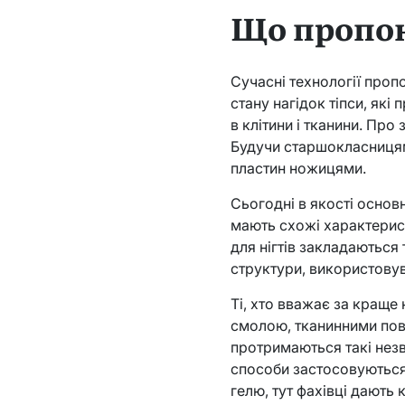
Що пропон
Сучасні технології проп
стану нагідок тіпси, як
в клітини і тканини. Про
Будучи старшокласницями
пластин ножицями.
Сьогодні в якості основн
мають схожі характерис
для нігтів закладаються 
структури, використовув
Ті, хто вважає за краще
смолою, тканинними пове
протримаються такі незви
способи застосовуються
гелю, тут фахівці дають к