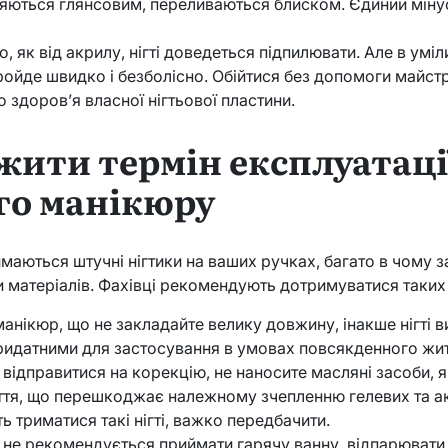
різняються глянсовим, переливаються блиском. Єдиний міну
ко, як від акрилу, нігті доведеться підпилювати. Але в ум
ойде швидко і безболісно. Обійтися без допомоги майстр
 здоров’я власної нігтьової пластини.
жити термін експлуатаці
го манікюру
маються штучні нігтики на ваших ручках, багато в чому з
 матеріалів. Фахівці рекомендують дотримуватися таких
нікюр, що не закладайте велику довжину, інакше нігті в
ридатними для застосування в умовах повсякденного жит
 відправитися на корекцію, не наносите масляні засоби, 
тя, що перешкоджає належному зчепленню гелевих та ак
ь триматися такі нігті, важко передбачити.
 не рекомендується приймати гарячу ванну, відпарювати