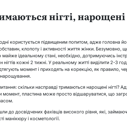
имаються нігті, нарощені 
одні користується підвищеним попитом, адже головна йо
обставин, клопоту і активності життя жінки. Безумовно, 
 майже ідеальному стані, необхідно, дотримуючись інстру
н нігтів кожні 2 тижні. У реальному житті виділити 2-3 г
дтягують момент і приходять на корекцію, як правило, чере
о нарощування.
 питання: скільки насправді тримаються нарощені нігті? А
ти момент, пластина може просто відшаруватися, що заг
часом.
ли до досвідчених фахівців високого рівня, які, займа
ті манікюру і косметології.