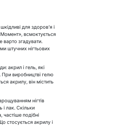
шкідливі для здоров’я і
 «Момент», всмоктується
е варто згадувати.
рми штучних нігтьових
и: акрил і гель, які
 При виробництві гелю
ься акрилу, він містить
нарощуванням нігтів
і лак. Скільки
, частіше подібні
Що стосується акрилу і