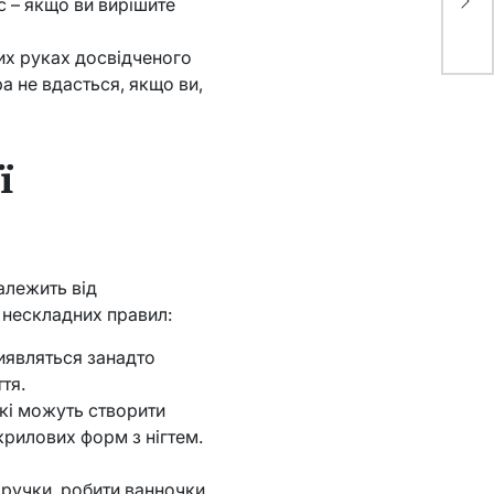
ка
с – якщо ви вирішите
ілих руках досвідченого
а не вдасться, якщо ви,
ї
алежить від
 нескладних правил:
иявляться занадто
тя.
які можуть створити
рилових форм з нігтем.
 ручки, робити ванночки