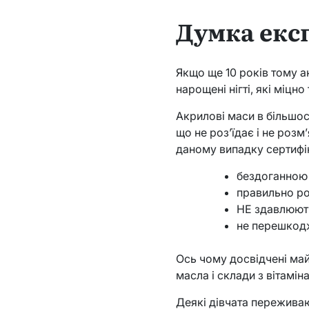
Думка екс
Якщо ще 10 років тому а
нарощені нігті, які міцн
Акрилові маси в більшос
що не роз’їдає і не розм
даному випадку сертифі
бездоганною 
правильно ро
НЕ здавлюють
не перешкод
Ось чому досвідчені ма
масла і склади з вітамін
Деякі дівчата переживаю