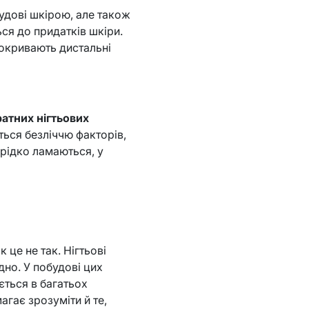
будові шкірою, але також
ься до придатків шкіри.
покривають дистальні
атних нігтьових
ться безліччю факторів,
 рідко ламаються, у
 це не так. Нігтьові
дно. У побудові цих
ється в багатьох
гає зрозуміти й те,