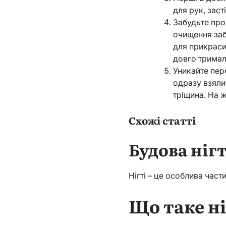
для рук, заст
Забудьте про
очищення заб
для прикраси 
довго тримал
Уникайте пере
одразу взялис
тріщина. На ж
Схожі статті
Будова нігт
Нігті – це особлива част
Що таке ні