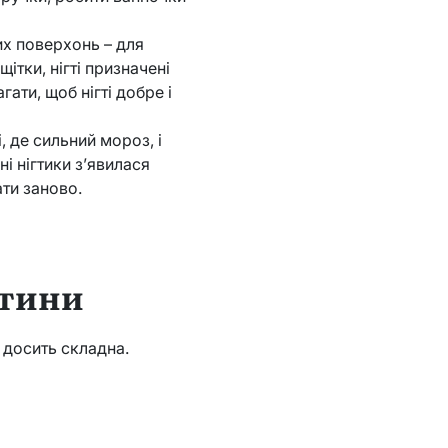
их поверхонь – для
тки, нігті призначені
ати, щоб нігті добре і
, де сильний мороз, і
і нігтики з’явилася
ати заново.
стини
и досить складна.