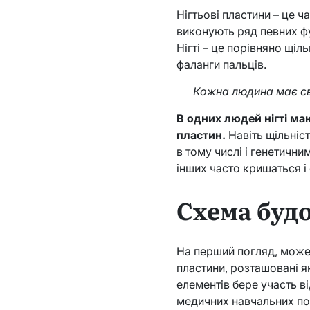
Нігтьові пластини – це ч
виконують ряд певних фу
Нігті – це порівняно щі
фаланги пальців.
Кожна людина має свої
В одних людей нігті ма
пластин.
Навіть щільніст
в тому числі і генетични
інших часто кришаться і
Схема буд
На перший погляд, може 
пластини, розташовані як
елементів бере участь ві
медичних навчальних пос