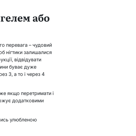
гелем або
го перевага – чудовий
щоб нігтики залишалися
кції, відвідувати
одини буває дуже
з 3, а то і через 4
дже якщо перетримати і
рожує додатковими
ючись улюбленою