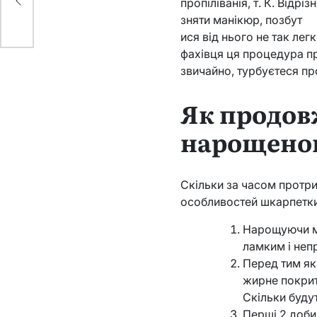
пропіліванія, т. К. Від
зняти манікюр, позбут
ися від нього не так лег
фахівця ця процедура пр
звичайно, турбуєтеся про
Як продов
нарощено
Скільки за часом протри
особливостей шкарпетки
Нарощуючи ма
ламким і неп
Перед тим як
жирне покрит
Скільки будут
Перші 2 доби