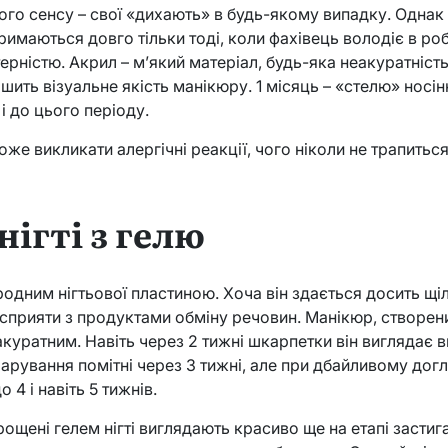
якого сенсу – свої «дихають» в будь-якому випадку. Однак
 тримаються довго тільки тоді, коли фахівець володіє в р
терністю. Акрил – м’який матеріал, будь-яка неакуратніст
ршить візуальне якість манікюру. 1 місяць – «стелю» носі
і до цього періоду.
же викликати алергічні реакції, чого ніколи не трапиться
ігті з гелю
одним нігтьової пластиною. Хоча він здається досить щі
 сприяти з продуктами обміну речовин. Манікюр, створе
акуратним. Навіть через 2 тижні шкарпетки він виглядає в
шарування помітні через 3 тижні, але при дбайливому дог
 4 і навіть 5 тижнів.
ощені гелем нігті виглядають красиво ще на етапі застига