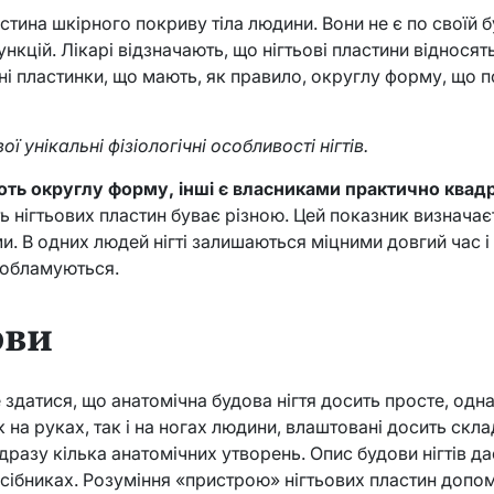
астина шкірного покриву тіла людини. Вони не є по своїй 
нкцій. Лікарі відзначають, що нігтьові пластини відносят
льні пластинки, що мають, як правило, округлу форму, що 
 унікальні фізіологічні особливості нігтів.
ють округлу форму, інші є власниками практично квадр
ь нігтьових пластин буває різною. Цей показник визначає
ми. В одних людей нігті залишаються міцними довгий час і
 обламуються.
ови
здатися, що анатомічна будова нігтя досить просте, однак
 на руках, так і на ногах людини, влаштовані досить скла
дразу кілька анатомічних утворень. Опис будови нігтів да
ібниках. Розуміння «пристрою» нігтьових пластин допома