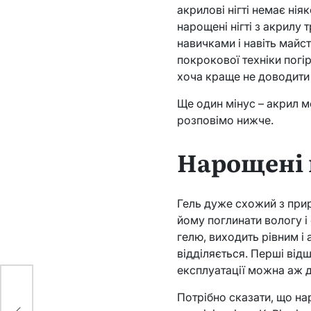
акрилові нігті немає ні
нарощені нігті з акрилу
навичками і навіть майс
покрокової техніки погі
хоча краще не доводити 
Ще один мінус – акрил мо
розповімо нижче.
Нарощені н
Гель дуже схожий з прир
йому поглинати вологу і
гелю, виходить рівним і 
відділяється. Перші від
експлуатації можна аж до
Потрібно сказати, що нар