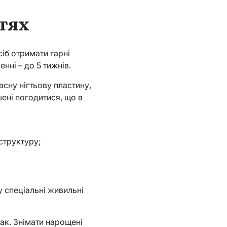
гтях
сіб отримати гарні
нні – до 5 тижнів.
асну нігтьову пластину,
ушені погодитися, що в
структуру;
 спеціальні живильні
так. Знімати нарощені