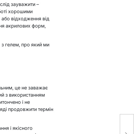
 слід зауважити –
оботі хорошими
ь або відходження від
ння акрилових форм,
 з гелем, про який ми
льним, це не заважає
ний з використанням
итончено і не
ляді продовжити термін
Де
ння і якісного