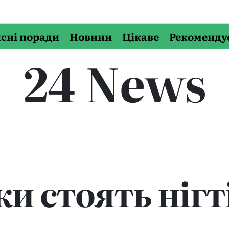
сні поради
Новини
Цікаве
Рекоменду
24 News
ки стоять нігт